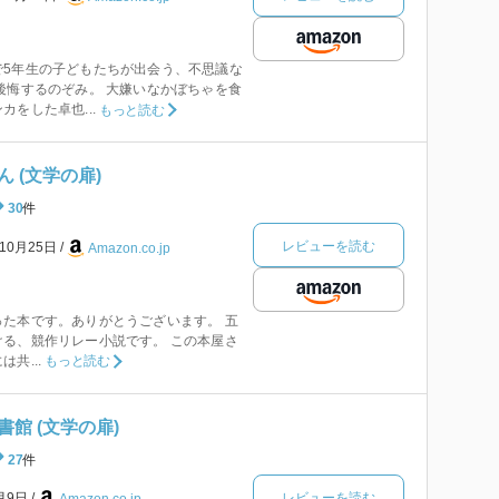
で5年生の子どもたちが出会う、不思議な
後悔するのぞみ。 大嫌いなかぼちゃを食
をした卓也...
もっと読む
 (文学の扉)
30
件
レビューを読む
年10月25日
Amazon.co.jp
た本です。ありがとうございます。 五
る、競作リレー小説です。 この本屋さ
共...
もっと読む
館 (文学の扉)
27
件
レビューを読む
7月9日