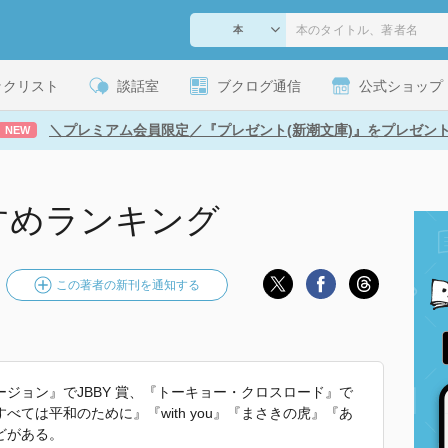
ックリスト
談話室
ブクログ通信
公式ショップ
＼プレミアム会員限定／『プレゼント(新潮文庫)』をプレゼン
NEW
すめランキング
この著者の新刊を通知する
ジョン』でJBBY 賞、『トーキョー・クロスロード』で
ては平和のために』『with you』『まさきの虎』『あ
どがある。