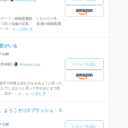
Amazon.co.jp
チーフ（移動図書館「ミネルヴァ号」
って紡ぐ短編小説集。 普通の移動図書
ッチ...
もっと読む
君がいる
63
件
レビューを読む
1月19日
Amazon.co.jp
 途中で何度も読むのを止めようと思った
読んでしまおうと思って半分ほどまで読
涙が……と...
もっと読む
、ようこそ! (スプラッシュ・ス
31
件
レビューを読む