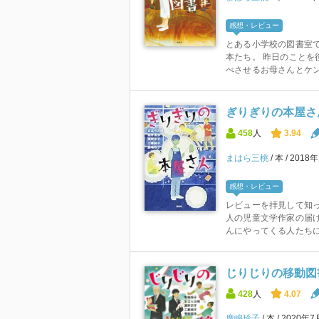
感想・レビュー
とある小学校の図書室
本たち。 昨日のことを
べさせるお母さんとケンカ
ぎりぎりの本屋さん
458
人
3.94
まはら三桃
本
2018
感想・レビュー
レビューを拝見して知っ
人の児童文学作家の届け
んにやってくる人たちには
じりじりの移動図書
428
人
4.07
廣嶋玲子
本
2020年