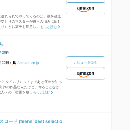
に連れられてやってくるのは、蔵を改造
髪交じりのマスターが彼らの悩みに応じ
り）とお菓子を用意し...
もっと読む
ち
29
件
レビューを読む
月22日
Amazon.co.jp
？ タイムリミットまであと何年か知っ
A向けの作品なんだけど、侮ることなか
人への「宿題を放...
もっと読む
 (teens’ best selectio