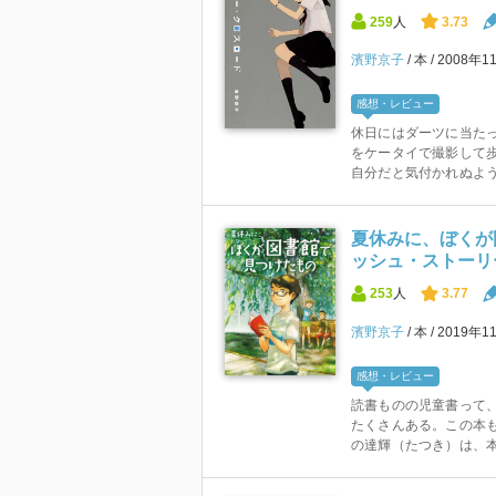
259
人
3.73
濱野京子
本
2008年1
感想・レビュー
休日にはダーツに当た
をケータイで撮影して
自分だと気付かれぬように
夏休みに、ぼくが
ッシュ・ストーリー
253
人
3.77
濱野京子
本
2019年1
感想・レビュー
読書ものの児童書って
たくさんある。この本も
の達輝（たつき）は、本が