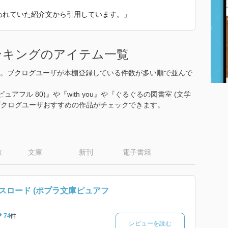
使われていた紹介文から引用しています。」
ンキングのアイテム一覧
。ブクログユーザが本棚登録している件数が多い順で並んで
アフル 80)』や『with you』や『ぐるぐるの図書室 (文学
、ブクログユーザおすすめの作品がチェックできます。
数
文庫
新刊
電子書籍
スロード (ポプラ文庫ピュアフ
74
件
レビューを読む