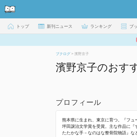
トップ
新刊ニュース
ランキング
ブ
ブクログ
>
濱野京子
濱野京子のおす
プロフィール
熊本県に生まれ、東京に育つ。『フュー
坪田譲治文学賞を受賞。主な作品に『すべ
たたかな手－なのはな整骨院物語』な