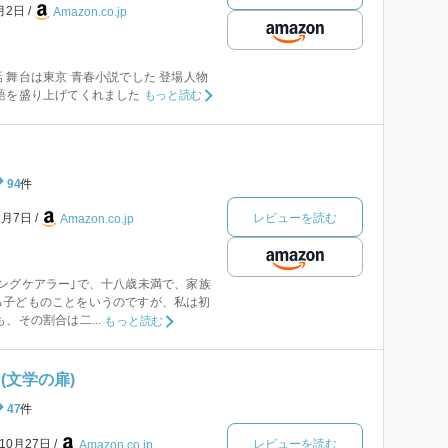
1月2日
Amazon.co.jp
 舞台は東京 青春小説でした 登場人物
語を盛り上げてくれました
もっと読む
94
件
レビューを読む
1月7日
Amazon.co.jp
ングケアラー｣で、十八歳未満で、家族
る子どものことをいうのですが、私は初
、その割合は二...
もっと読む
(文学の扉)
47
件
レビューを読む
年10月27日
Amazon.co.jp