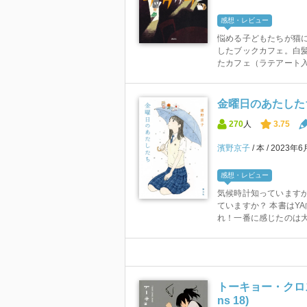
感想・レビュー
悩める子どもたちが猫
したブックカフェ。白
たカフェ（ラテアート入
金曜日のあたした
270
人
3.75
濱野京子
本
2023年6
感想・レビュー
気候時計知っていますか
ていますか？ 本書はY
れ！一番に感じたのは大
トーキョー・クロスロード
ns 18)