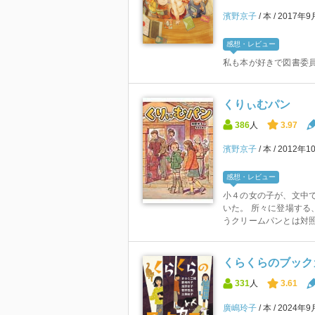
濱野京子
本
2017年9
感想・レビュー
私も本が好きで図書委
くりぃむパン
386
人
3.97
濱野京子
本
2012年1
感想・レビュー
小４の女の子が、文中で
いた。 所々に登場する
うクリームパンとは対照的
くらくらのブックカ
331
人
3.61
廣嶋玲子
本
2024年9