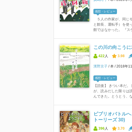
感想・レビュー
５人の作家が、同じモ
と館長、運転手）を使
館ではなかった。 『スケ
この川の向こうに
422
人
3.98
濱野京子
本
2018年1
感想・レビュー
【読後】 きつい本だ。
が、読みだした限りは
んできた。とうとう、な、
ビブリオバトルへ
トーリーズ 30)
396
人
3.70