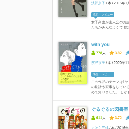
濱野京子
本
2015年
感想・レビュー
女子高生が主人公のお話
たちがみんなよくて 物
with you
778
人
3.82
濱野京子
本
2020年1
感想・レビュー
この作品のテーマは｢ヤ
の世話や家事をしてい
めて知りました。 しかも
ぐるぐるの図書室 
611
人
3.72
まはら三桃
本
2016