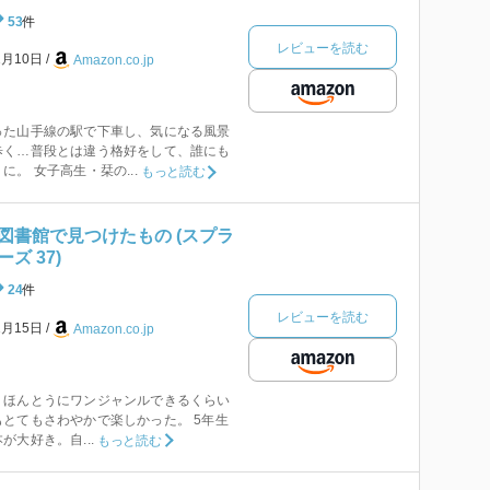
53
件
レビューを読む
1月10日
Amazon.co.jp
った山手線の駅で下車し、気になる風景
歩く…普段とは違う格好をして、誰にも
。 女子高生・栞の...
もっと読む
図書館で見つけたもの (スプラ
ズ 37)
24
件
レビューを読む
1月15日
Amazon.co.jp
、ほんとうにワンジャンルできるくらい
とてもさわやかで楽しかった。 5年生
大好き。自...
もっと読む