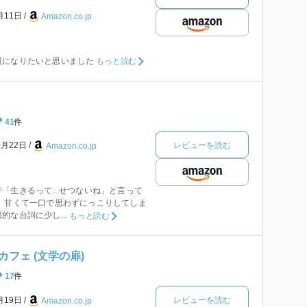
月11日
Amazon.co.jp
員になりたいと思いました
もっと読む
41
件
レビューを読む
0月22日
Amazon.co.jp
「生きるって...せつないね」と言って
、甘くて一口で思わずにっこりしてしま
な台詞に少し...
もっと読む
フェ (文学の扉)
17
件
レビューを読む
月19日
Amazon.co.jp