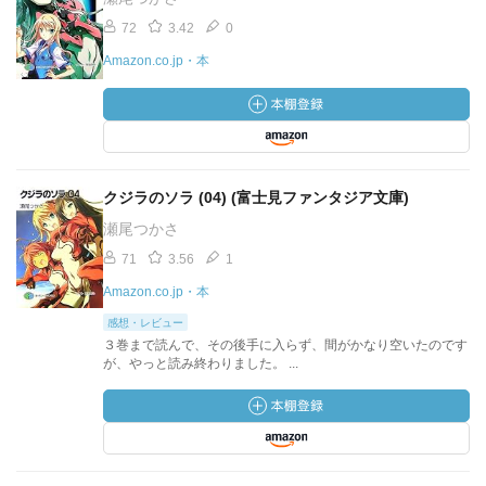
72
3.42
0
Amazon.co.jp・本
クジラのソラ (04) (富士見ファンタジア文庫)
瀬尾つかさ
71
3.56
1
Amazon.co.jp・本
感想・レビュー
３巻まで読んで、その後手に入らず、間がかなり空いたのです
が、やっと読み終わりました。 ...