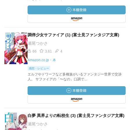
調停少女サファイア (1) (富士見ファンタジア文庫)
瀬尾つかさ
66
3.61
4
Amazon.co.jp・本
感想・レビュー
エルフやドワーフなど多種族がいるファンタジー世界で交渉
人。 サファイアの「〜なの」口調で...
白夢 異界よりの転校生 (3) (富士見ファンタジア文庫)
瀬尾つかさ