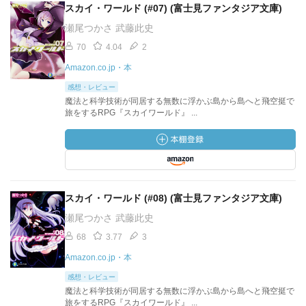
スカイ・ワールド (#07) (富士見ファンタジア文庫)
瀬尾つかさ 武藤此史
70
4.04
2
Amazon.co.jp・本
感想・レビュー
魔法と科学技術が同居する無数に浮かぶ島から島へと飛空挺で
旅をするRPG『スカイワールド』 ...
スカイ・ワールド (#08) (富士見ファンタジア文庫)
瀬尾つかさ 武藤此史
68
3.77
3
Amazon.co.jp・本
感想・レビュー
魔法と科学技術が同居する無数に浮かぶ島から島へと飛空挺で
旅をするRPG『スカイワールド』 ...