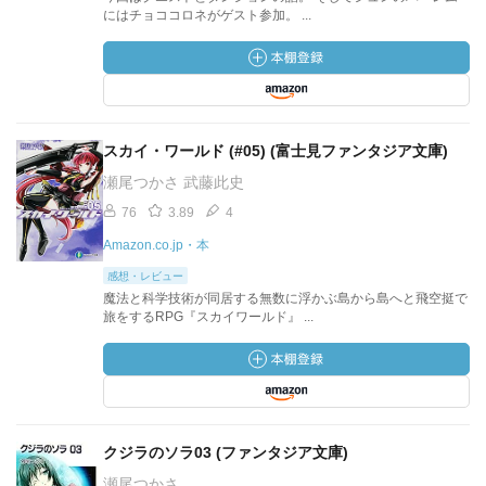
にはチョココロネがゲスト参加。 ...
スカイ・ワールド (#05) (富士見ファンタジア文庫)
瀬尾つかさ 武藤此史
76
3.89
4
Amazon.co.jp・本
感想・レビュー
魔法と科学技術が同居する無数に浮かぶ島から島へと飛空挺で
旅をするRPG『スカイワールド』 ...
クジラのソラ03 (ファンタジア文庫)
瀬尾つかさ