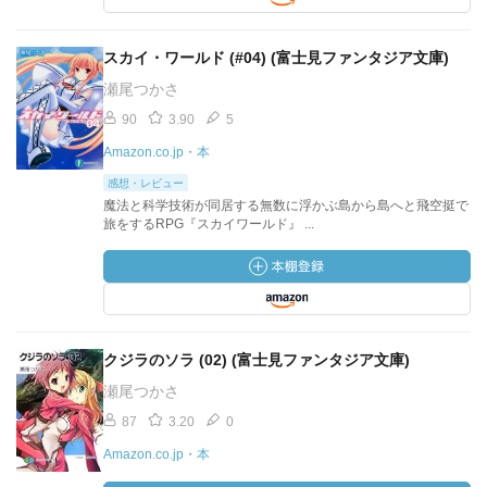
スカイ・ワールド (#04) (富士見ファンタジア文庫)
瀬尾つかさ
90
3.90
5
Amazon.co.jp・本
感想・レビュー
魔法と科学技術が同居する無数に浮かぶ島から島へと飛空挺で
旅をするRPG『スカイワールド』 ...
クジラのソラ (02) (富士見ファンタジア文庫)
瀬尾つかさ
87
3.20
0
Amazon.co.jp・本