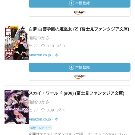
白夢 白雲学園の姫巫女 (2) (富士見ファンタジア文庫)
瀬尾つかさ
77
3.19
0
Amazon.co.jp・本
スカイ・ワールド (#06) (富士見ファンタジア文庫)
瀬尾つかさ
77
3.89
4
Amazon.co.jp・本
感想・レビュー
今回はクエストとダンジョンの話。 そしてジュンのハーレム