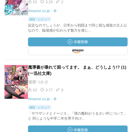
63
3.29
2
Amazon.co.jp・本
感想・レビュー
設定なのでしょうが、日常から戦闘まで同じ様な感覚の主人公
なので、臨場感が伝わらず魅力を感じ...
魔導書が暴れて困ってます。 まぁ、どうしよう!? (1)
(一迅社文庫)
瀬尾つかさ
63
3.77
9
Amazon.co.jp・本
感想・レビュー
「サウザンドとイージス」「僕の魔剣がうるさい件について」
と 同じような中学二年生男子向け...