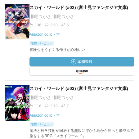
スカイ・ワールド (#02) (富士見ファンタジア文庫)
瀬尾つかさ 瀬尾つかさ
136
3.90
6
Amazon.co.jp・本
感想・レビュー
冒険心をくすぐる作りが心地いい
スカイ・ワールド (#03) (富士見ファンタジア文庫)
瀬尾つかさ 瀬尾つかさ
116
3.79
7
Amazon.co.jp・本
感想・レビュー
魔法と科学技術が同居する無数に浮かぶ島から島へと飛空挺で
旅をするRPG『スカイワールド』 ...