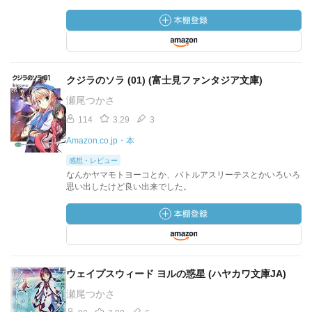
クジラのソラ (01) (富士見ファンタジア文庫)
瀬尾つかさ
114
3.29
3
Amazon.co.jp・本
感想・レビュー
なんかヤマモトヨーコとか、バトルアスリーテスとかいろいろ
思い出したけど良い出来でした。
ウェイプスウィード ヨルの惑星 (ハヤカワ文庫JA)
瀬尾つかさ