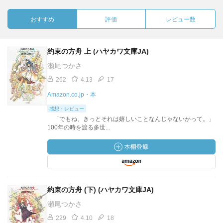
おすすめ
評価
レビュー数
約束の方舟 上 (ハヤカワ文庫JA)
瀬尾つかさ
262
4.13
17
Amazon.co.jp・本
感想・レビュー
「でもね、きっとそれは嬉しいことなんじゃないかって。」
100年の時を渡る多世...
約束の方舟 (下) (ハヤカワ文庫JA)
瀬尾つかさ
229
4.10
18