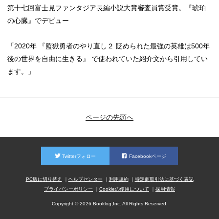
第十七回富士見ファンタジア長編小説大賞審査員賞受賞。『琥珀
の心臓』でデビュー
「2020年 『監獄勇者のやり直し２ 貶められた最強の英雄は500年
後の世界を自由に生きる』 で使われていた紹介文から引用してい
ます。」
ページの先頭へ
Twitterフォロー
Facebookページ
PC版に切り替え
ヘルプセンター
利用規約
特定商取引法に基づく表記
プライバシーポリシー
Cookieの使用について
採用情報
Copyright © 2026 Booklog,Inc. All Rights Reserved.