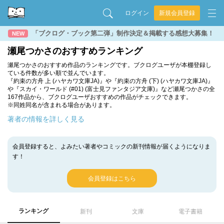
ログイン
新規会員登録
「ブクログ・ブック第二弾」制作決定＆掲載する感想大募集！
NEW
瀬尾つかさのおすすめランキング
瀬尾つかさのおすすめ作品のランキングです。ブクログユーザが本棚登録し
ている件数が多い順で並んでいます。
『約束の方舟 上 (ハヤカワ文庫JA)』や『約束の方舟 (下) (ハヤカワ文庫JA)』
や『スカイ・ワールド (#01) (富士見ファンタジア文庫)』など瀬尾つかさの全
167作品から、ブクログユーザおすすめの作品がチェックできます。
※同姓同名が含まれる場合があります。
著者の情報を詳しく見る
会員登録すると、よみたい著者やコミックの新刊情報が届くようになりま
す！
会員登録はこちら
ランキング
新刊
文庫
電子書籍