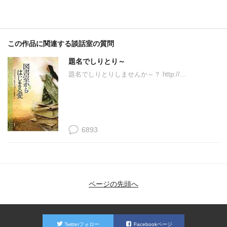
この作品に関連する談話室の質問
題名でしりとり～
題名でしりとりしませんか～？ http://...
6893
ページの先頭へ
Twitterフォロー
Facebookページ