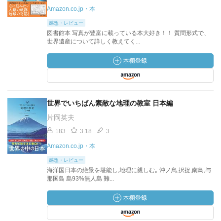
Amazon.co.jp・本
感想・レビュー
図書館本 写真が豊富に載っている本大好き！！ 質問形式で、
世界遺産について詳しく教えてく...
世界でいちばん素敵な地理の教室 日本編
片岡英夫
183
3.18
3
Amazon.co.jp・本
感想・レビュー
海洋国日本の絶景を堪能し,地理に親しむ｡ 沖ノ鳥,択捉,南鳥,与
那国島 島93%無人島 難...