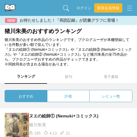
ログイン
新規会員登録
お待たせしました！「再読記録」が読書グラフに登場！
NEW
猪川朱美のおすすめランキング
猪川朱美のおすすめ作品のランキングです。ブクログユーザが本棚登録して
いる件数が多い順で並んでいます。
『ヌエの絵師① (Nemuki+コミックス)』や『ヌエの絵師③ (Nemuki+コミック
ス)』や『ヌエの絵師② (Nemuki+コミックス)』など猪川朱美の全75作品か
ら、ブクログユーザおすすめの作品がチェックできます。
※同姓同名が含まれる場合があります。
ランキング
新刊
電子書籍
おすすめ
評価
レビュー数
ヌエの絵師① (Nemuki+コミックス)
猪川朱美
195
4.13
21