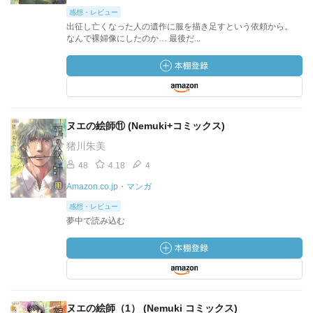
感想・レビュー
出征し亡くなった人の遺作に服を描き足すという依頼から。
なんで裸婦像にしたのか… 最後だ...
ヌエの絵師⑪ (Nemuki+コミックス)
猪川朱美
48
4.18
4
Amazon.co.jp・マンガ
感想・レビュー
夢中で読み込む
ヌエの絵師（1） (Nemuki コミックス)