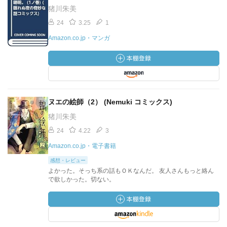
猪川朱美
24
3.25
1
Amazon.co.jp・マンガ
ヌエの絵師（2） (Nemuki コミックス)
猪川朱美
24
4.22
3
Amazon.co.jp・電子書籍
感想・レビュー
よかった。そっち系の話もＯＫなんだ。 友人さんもっと絡ん
で欲しかった。切ない。