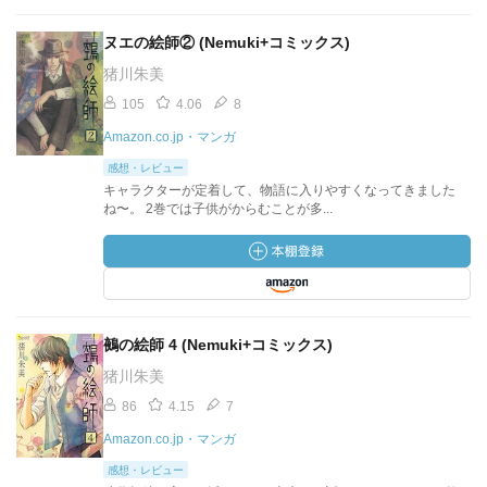
ヌエの絵師② (Nemuki+コミックス)
猪川朱美
105
4.06
8
Amazon.co.jp・マンガ
感想・レビュー
キャラクターが定着して、物語に入りやすくなってきました
ね〜。 2巻では子供がからむことが多...
鵺の絵師 4 (Nemuki+コミックス)
猪川朱美
86
4.15
7
Amazon.co.jp・マンガ
感想・レビュー