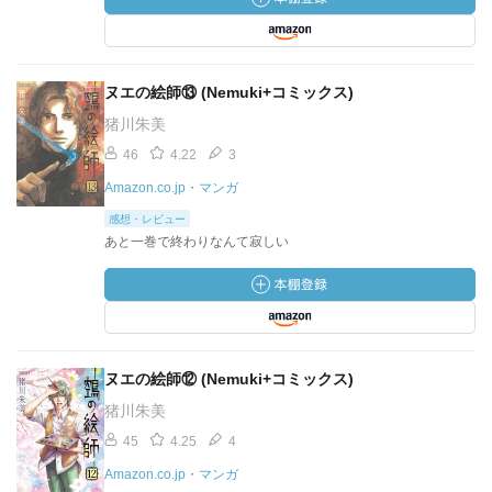
ヌエの絵師⑬ (Nemuki+コミックス)
猪川朱美
46
4.22
3
Amazon.co.jp・マンガ
感想・レビュー
あと一巻で終わりなんて寂しい
ヌエの絵師⑫ (Nemuki+コミックス)
猪川朱美
45
4.25
4
Amazon.co.jp・マンガ