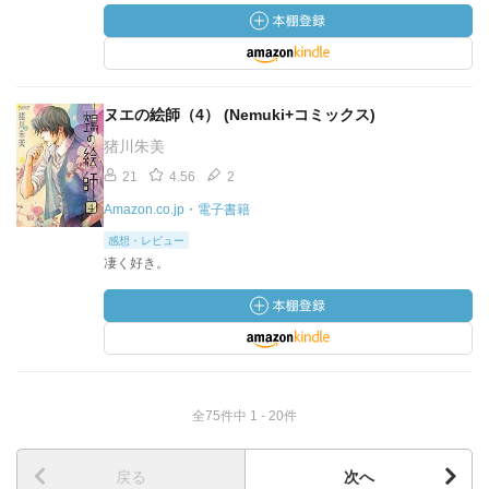
ヌエの絵師（4） (Nemuki+コミックス)
猪川朱美
21
4.56
2
Amazon.co.jp・電子書籍
感想・レビュー
凄く好き。
全75件中 1 - 20件
戻る
次へ