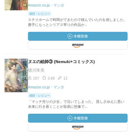
Amazon.co.jp・マンガ
感想・レビュー
ステイホームで時間ができたので積んでいたのを崩しました。
勝手にもっとシリアス寄りの作品か...
ヌエの絵師③ (Nemuki+コミックス)
猪川朱美
107
3.89
12
Amazon.co.jp・マンガ
感想・レビュー
「マッチ売りの少女」で泣いてしまった。 貧しさゆえに悪い
未来に行き着くことが容易に想像で...