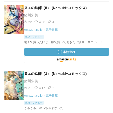
ヌエの絵師（5） (Nemuki+コミックス)
猪川朱美
22
4.50
4
Amazon.co.jp・電子書籍
感想・レビュー
電子で買ったけど、紙で持っておきたい漫画！面白い！！
ヌエの絵師（3） (Nemuki+コミックス)
猪川朱美
21
4.17
2
Amazon.co.jp・電子書籍
感想・レビュー
うるうる。めっちゃよかった。