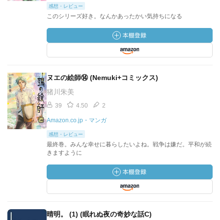
感想・レビュー
このシリーズ好き。なんかあったかい気持ちになる
ヌエの絵師⑭ (Nemuki+コミックス)
猪川朱美
39
4.50
2
Amazon.co.jp・マンガ
感想・レビュー
最終巻。みんな幸せに暮らしたいよね。戦争は嫌だ。平和が続
きますように
晴明。 (1) (眠れぬ夜の奇妙な話C)