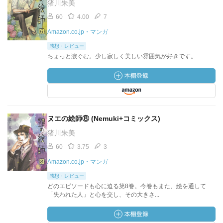
猪川朱美
60
4.00
7
Amazon.co.jp・マンガ
感想・レビュー
ちょっと涙ぐむ。少し寂しく美しい雰囲気が好きです。
ヌエの絵師⑧ (Nemuki+コミックス)
猪川朱美
60
3.75
3
Amazon.co.jp・マンガ
感想・レビュー
どのエピソードも心に迫る第8巻。今巻もまた、絵を通して
「失われた人」と心を交し、その大きさ...