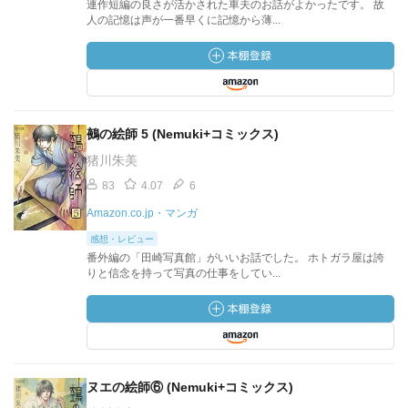
連作短編の良さが活かされた車夫のお話がよかったです。 故
人の記憶は声が一番早くに記憶から薄...
鵺の絵師 5 (Nemuki+コミックス)
猪川朱美
83
4.07
6
Amazon.co.jp・マンガ
感想・レビュー
番外編の「田崎写真館」がいいお話でした。 ホトガラ屋は誇
りと信念を持って写真の仕事をしてい...
ヌエの絵師⑥ (Nemuki+コミックス)