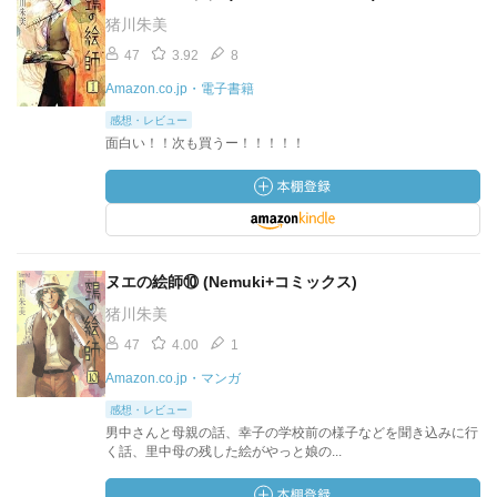
猪川朱美
47
3.92
8
Amazon.co.jp・電子書籍
感想・レビュー
面白い！！次も買うー！！！！！
ヌエの絵師⑩ (Nemuki+コミックス)
猪川朱美
47
4.00
1
Amazon.co.jp・マンガ
感想・レビュー
男中さんと母親の話、幸子の学校前の様子などを聞き込みに行
く話、里中母の残した絵がやっと娘の...