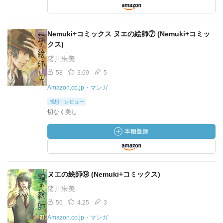
Nemuki+コミックス ヌエの絵師⑦ (Nemuki+コミッ
クス)
猪川朱美
58
3.69
5
Amazon.co.jp・マンガ
感想・レビュー
切なく美し
ヌエの絵師⑨ (Nemuki+コミックス)
猪川朱美
56
4.25
3
Amazon.co.jp・マンガ