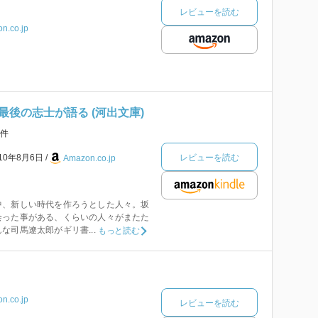
レビューを読む
n.co.jp
後の志士が語る (河出文庫)
件
レビューを読む
010年8月6日
Amazon.co.jp
中、新しい時代を作ろうとした人々。坂
会った事がある、くらいの人々がまたた
な司馬遼太郎がギリ書...
もっと読む
n.co.jp
レビューを読む