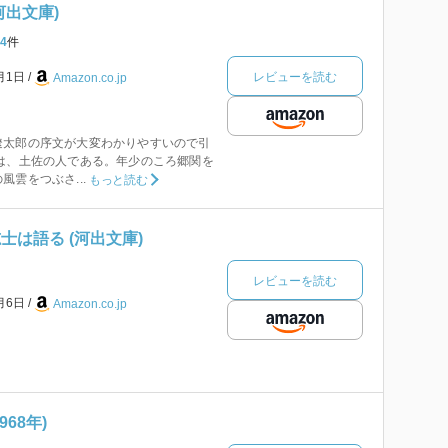
河出文庫)
4
件
レビューを読む
1月1日
Amazon.co.jp
遼太郎の序文が大変わかりやすいので引
は、土佐の人である。年少のころ郷関を
雲をつぶさ...
もっと読む
士は語る (河出文庫)
レビューを読む
8月6日
Amazon.co.jp
68年)