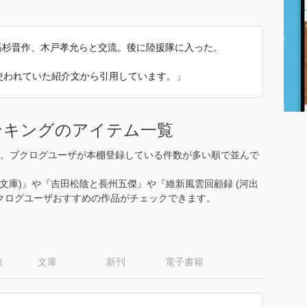
高杉晋作、木戸孝允らと交流。後に陸援隊に入った。
 で使われていた紹介文から引用しています。」
ンキングのアイテム一覧
。ブクログユーザが本棚登録している件数が多い順で並んで
出文庫)』や『吉田松陰と長州五傑』や『維新風雲回顧録 (河出
ブクログユーザおすすめの作品がチェックできます。
数
文庫
新刊
電子書籍