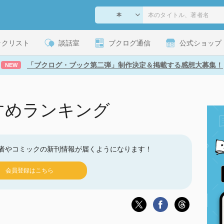
ックリスト
談話室
ブクログ通信
公式ショップ
「ブクログ・ブック第二弾」制作決定＆掲載する感想大募集！
NEW
すめランキング
者やコミックの新刊情報が届くようになります！
会員登録はこちら