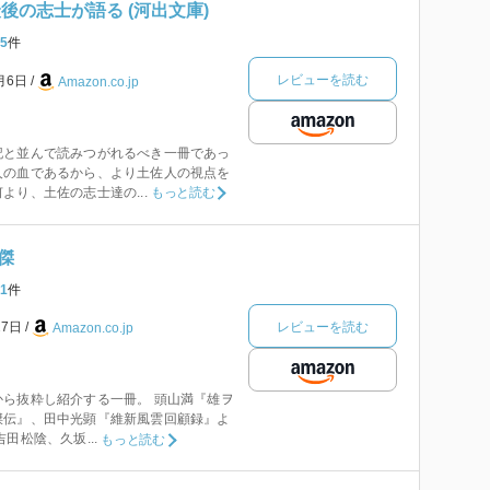
後の志士が語る (河出文庫)
5
件
レビューを読む
8月6日
Amazon.co.jp
記と並んで読みつがれるべき一冊であっ
人の血であるから、より土佐人の視点を
より、土佐の志士達の...
もっと読む
傑
1
件
レビューを読む
27日
Amazon.co.jp
ら抜粋し紹介する一冊。 頭山満『雄ヲ
傑伝』、田中光顕『維新風雲回顧録』よ
田松陰、久坂...
もっと読む