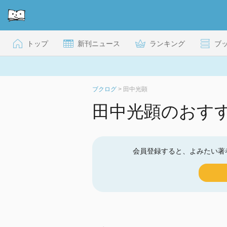
トップ
新刊ニュース
ランキング
ブ
ブクログ
>
田中光顕
田中光顕のおす
会員登録すると、よみたい著