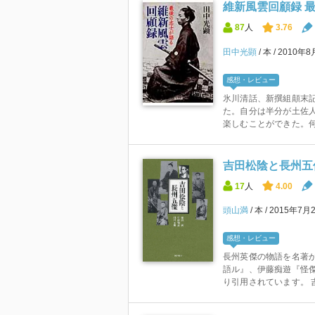
維新風雲回顧録 最
87
人
3.76
田中光顕
本
2010年
感想・レビュー
氷川清話、新撰組顛末
た。自分は半分が土佐
楽しむことができた。何
吉田松陰と長州五
17
人
4.00
頭山満
本
2015年7月
感想・レビュー
長州英傑の物語を名著か
語ル』、伊藤痴遊『怪
り引用されています。 吉