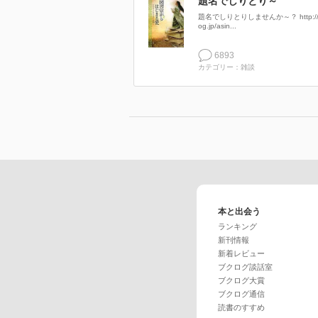
題名でしりとり～
題名でしりとりしませんか～？ http://b
og.jp/asin...
6893
カテゴリー：雑談
本と出会う
ランキング
新刊情報
新着レビュー
ブクログ談話室
ブクログ大賞
ブクログ通信
読書のすすめ