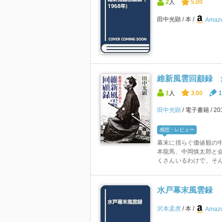
2
人
5.00
田中光顕
本
Amazo
維新風雲回顧録 最
1
人
3.00
1
田中光顕
電子書籍
2
感想・レビュー
幕末に揺らぐ価値観の
本龍馬、中岡慎太郎と
くさんいるわけで、そん
水戸幕末風雲録
沢本孟虎
本
Amazo