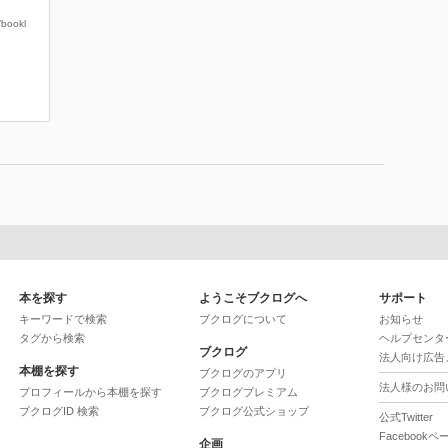
ookl
本を探す
ようこそブクログへ
サポート
キーワードで検索
ブクログについて
お知らせ
タグから検索
ヘルプセンタ
ブクログ
法人向け広告
本棚を探す
ブクログのアプリ
法人様のお問
プロフィールから本棚を探す
ブクログプレミアム
ブクログID 検索
ブクログ公式ショップ
公式Twitter
Facebookペ
企画