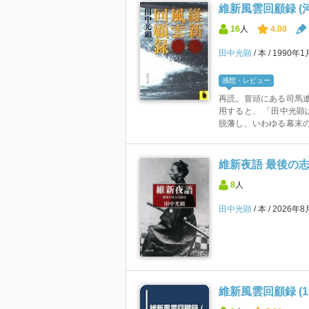
維新風雲回顧録 (
16
人
4.00
田中光顕
本
1990年
感想・レビュー
再読。冒頭にある司馬
用すると、 「田中光顕
脱藩し、いわゆる幕末の風
維新夜語 最後の志
8
人
田中光顕
本
2026年
維新風雲回顧録 (19