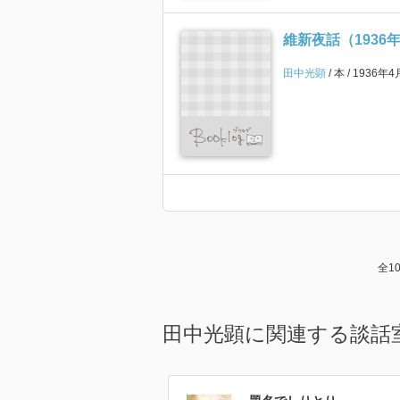
維新夜話（1936
田中光顕
本
1936年4
全1
田中光顕に関連する談話