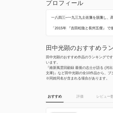
プロフィール
一八四三─一九三九土佐藩を脱藩し、
「2015年 『吉田松陰と長州五傑』
田中光顕のおすすめラ
田中光顕のおすすめ作品のランキングです
います。
『維新風雲回顧録 最後の志士が語る (河
文庫)』など田中光顕の全10作品から、
※同姓同名が含まれる場合があります。
おすすめ
評価
レビュー