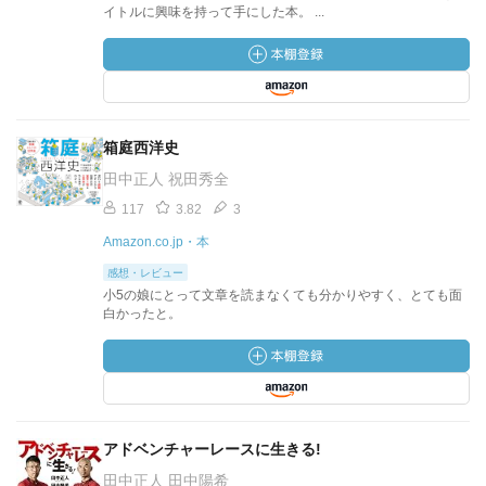
イトルに興味を持って手にした本。 ...
箱庭西洋史
田中正人 祝田秀全
117
3.82
3
Amazon.co.jp・本
感想・レビュー
小5の娘にとって文章を読まなくても分かりやすく、とても面
白かったと。
アドベンチャーレースに生きる!
田中正人 田中陽希