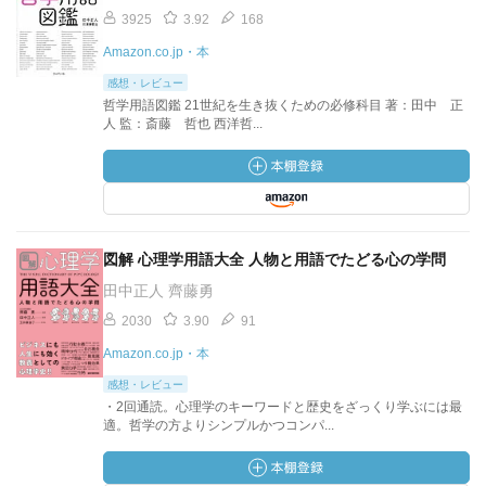
3925
3.92
168
Amazon.co.jp・本
感想・レビュー
哲学用語図鑑 21世紀を生き抜くための必修科目 著：田中 正
人 監：斎藤 哲也 西洋哲...
図解 心理学用語大全 人物と用語でたどる心の学問
田中正人 齊藤勇
2030
3.90
91
Amazon.co.jp・本
感想・レビュー
・2回通読。心理学のキーワードと歴史をざっくり学ぶには最
適。哲学の方よりシンプルかつコンパ...