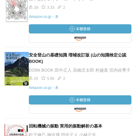
28
3.33
2
Amazon.co.jp・本
安全登山の基礎知識 増補改訂版 (山の知識検定公認
BOOK)
DOMt.BOOK 田中正人 高橋庄太郎 村越真 宮内佐季子
25
5.00
2
Amazon.co.jp・本
回転機械の振動 実用的振動解析の基本
松下修己 神吉博 田中正人 小林正生