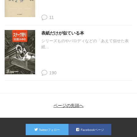
11
表紙だけが似ている本
シリーズものやパロディなどの「あえて似せた表
紙...
190
ページの先頭へ
Twitterフォロー
Facebookページ