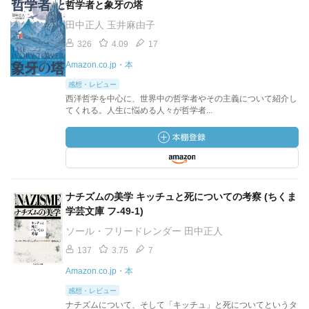
哲学者と象牙の塔
田中正人 玉井麻由子
326
4.09
17
Amazon.co.jp・本
感想・レビュー
西洋哲学を中心に、世界中の哲学者やその主義について紹介し
てくれる。人生に悩める人々が哲学者...
ナチズムの美学 キッチュと死についての考察 (ちくま
学芸文庫 フ-49-1)
ソール・フリードレンダー 田中正人
137
3.75
7
Amazon.co.jp・本
感想・レビュー
ナチズムについて、そして「キッチュ」と死についてというタ