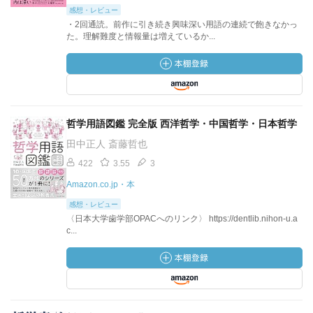
感想・レビュー
・2回通読。前作に引き続き興味深い用語の連続で飽きなかっ
た。理解難度と情報量は増えているか...
哲学用語図鑑 完全版 西洋哲学・中国哲学・日本哲学
田中正人 斎藤哲也
422
3.55
3
Amazon.co.jp・本
感想・レビュー
〈日本大学歯学部OPACへのリンク〉 https://dentlib.nihon-u.a
c...