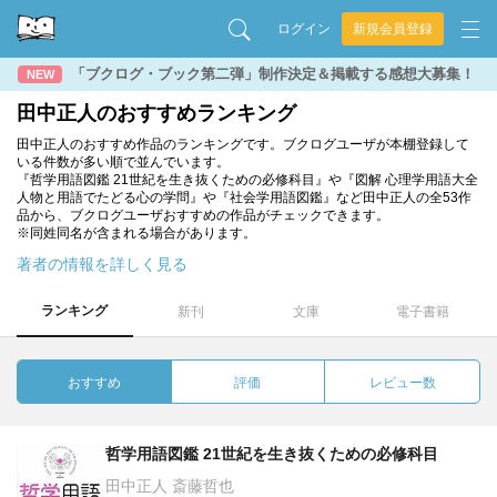
ログイン
新規会員登録
「ブクログ・ブック第二弾」制作決定＆掲載する感想大募集！
NEW
田中正人のおすすめランキング
田中正人のおすすめ作品のランキングです。ブクログユーザが本棚登録して
いる件数が多い順で並んでいます。
『哲学用語図鑑 21世紀を生き抜くための必修科目』や『図解 心理学用語大全
人物と用語でたどる心の学問』や『社会学用語図鑑』など田中正人の全53作
品から、ブクログユーザおすすめの作品がチェックできます。
※同姓同名が含まれる場合があります。
著者の情報を詳しく見る
ランキング
新刊
文庫
電子書籍
おすすめ
評価
レビュー数
哲学用語図鑑 21世紀を生き抜くための必修科目
田中正人 斎藤哲也