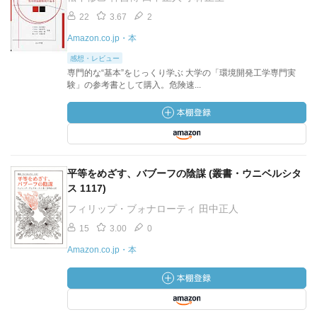
22
3.67
2
Amazon.co.jp・本
感想・レビュー
専門的な“基本”をじっくり学ぶ 大学の「環境開発工学専門実
験」の参考書として購入。危険速...
平等をめざす、バブーフの陰謀 (叢書・ウニベルシタ
ス 1117)
フィリップ・ブォナローティ 田中正人
15
3.00
0
Amazon.co.jp・本