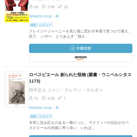
64
3.96
10
Amazon.co.jp・本
感想・レビュー
クレイジージャーニーを見た後に思わず本屋で見つけて購入、
読了。 いやー、とりあえず「熱さ...
ロベスピエール 創られた怪物 (叢書・ウニベルシタス
1173)
田中正人 ジャン・クレマン・マルタン
51
4.00
7
Amazon.co.jp・本
感想・レビュー
非常に読み応えのある一冊だった。 マクフィーの伝記がロベ
スピエールの内面に寄り添い、いわば...