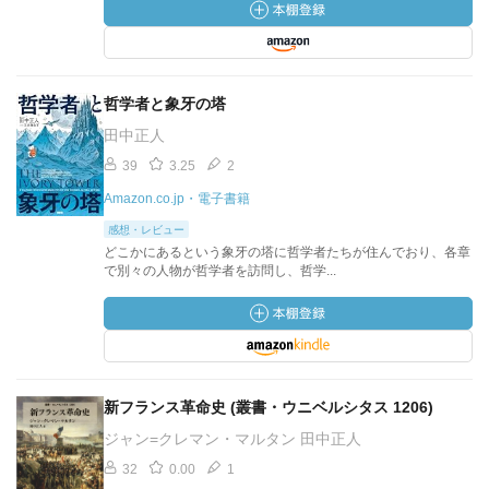
哲学者と象牙の塔
田中正人
39
3.25
2
Amazon.co.jp・電子書籍
感想・レビュー
どこかにあるという象牙の塔に哲学者たちが住んでおり、各章
で別々の人物が哲学者を訪問し、哲学...
新フランス革命史 (叢書・ウニベルシタス 1206)
ジャン=クレマン・マルタン 田中正人
32
0.00
1