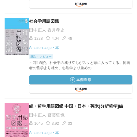
社会学用語図鑑
田中正人 香月孝史
1228
4.04
48
Amazon.co.jp・本
感想・レビュー
・2回通読。社会学の成り立ちがスッと頭に入ってくる。同著
者の哲学より軽め、心理学より重めの...
続・哲学用語図鑑 中国・日本・英米[分析哲学]編
田中正人 斎藤哲也
1045
3.92
33
Amazon.co.jp・本