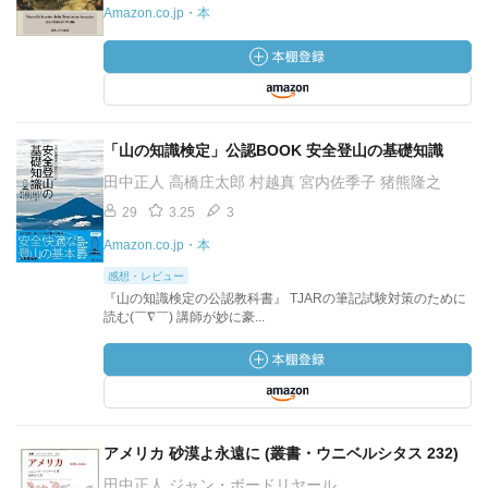
Amazon.co.jp・本
「山の知識検定」公認BOOK 安全登山の基礎知識
田中正人 高橋庄太郎 村越真 宮内佐季子 猪熊隆之
29
3.25
3
Amazon.co.jp・本
感想・レビュー
『山の知識検定の公認教科書』 TJARの筆記試験対策のために
読む(￣∇￣) 講師が妙に豪...
アメリカ 砂漠よ永遠に (叢書・ウニベルシタス 232)
田中正人 ジャン・ボードリヤール