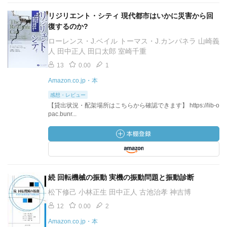
リジリエント・シティ 現代都市はいかに災害から回
復するのか?
ローレンス・J.ベイル トーマス・J.カンパネラ 山崎義
人 田中正人 田口太郎 室崎千重
13
0.00
1
Amazon.co.jp・本
感想・レビュー
【貸出状況・配架場所はこちらから確認できます】 https://lib-o
pac.bunr...
続 回転機械の振動 実機の振動問題と振動診断
松下修己 小林正生 田中正人 古池治孝 神吉博
12
0.00
2
Amazon.co.jp・本