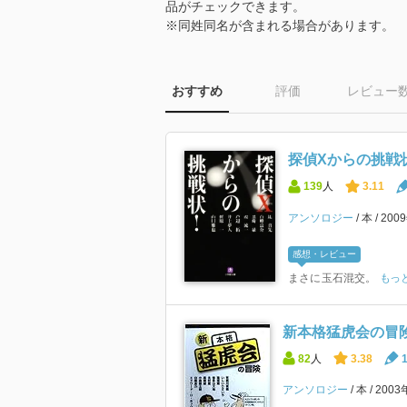
品がチェックできます。
※同姓同名が含まれる場合があります。
おすすめ
評価
レビュー
探偵Xからの挑戦状! 
139
人
3.11
アンソロジー
本
200
感想・レビュー
まさに玉石混交。
もっ
新本格猛虎会の冒
82
人
3.38
アンソロジー
本
200