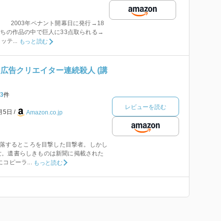
2003年ペナント開幕日に発行→18
いちの作品の中で巨人に33点取られる→
テ...
もっと読む
広告クリエイター連続殺人 (講
3
件
レビューを読む
1月5日
Amazon.co.jp
が転落するところを目撃した目撃者。しかし
女。遺書らしきものは新聞に掲載された
コピーラ...
もっと読む