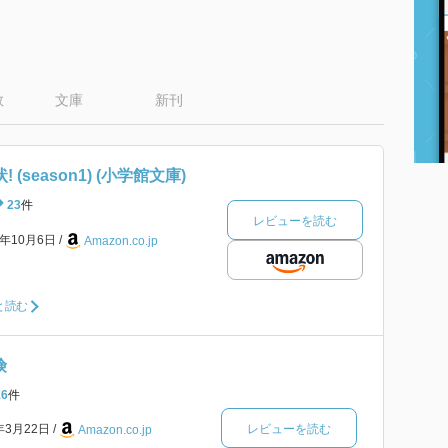
数
文庫
新刊
(season1) (小学館文庫)
23
件
レビューを読む
9年10月6日
Amazon.co.jp
と読む
険
16
件
レビューを読む
3年3月22日
Amazon.co.jp