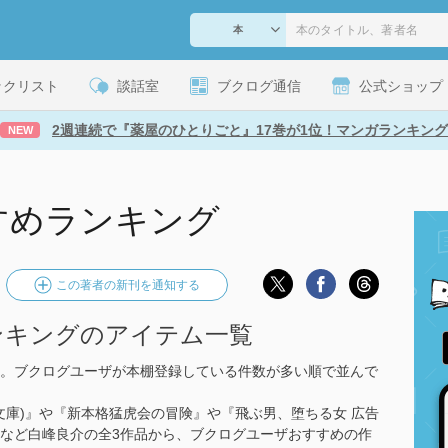
ックリスト
談話室
ブクログ通信
公式ショップ
2週連続で『薬屋のひとりごと』17巻が1位！マンガランキング
NEW
すめランキング
この著者の新刊を通知する
ンキングのアイテム一覧
。ブクログユーザが本棚登録している件数が多い順で並んで
(小学館文庫)』や『新本格猛虎会の冒険』や『飛ぶ男、堕ちる女 広告
』など白峰良介の全3作品から、ブクログユーザおすすめの作