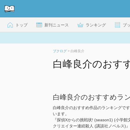
トップ
新刊ニュース
ランキング
ブ
ブクログ
>
白峰良介
白峰良介のおす
白峰良介のおすすめラ
白峰良介のおすすめ作品のランキングです
います。
『探偵Xからの挑戦状! (season1) 
クリエイター連続殺人 (講談社ノベルス)