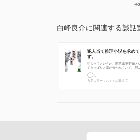
全
白峰良介に関連する談話
犯人当て推理小説を求めて
す。
犯人当てというか、問題編/解答編と
できっぱりと章が分かれていて、 問..
8
カテゴリー：おすすめ教えて