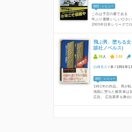
感想・レビュー
これは予言の書である 
年ぶり優勝 いしいひさ
2005年日本シリーズでロッ
飛ぶ男、堕ちる女 
談社ノベルス)
38
人
3.80
白峰良介
本
1991年
感想・レビュー
1991年の作品。 男
地面に堕ちた被害者は
広告。 広告業界を舞台に