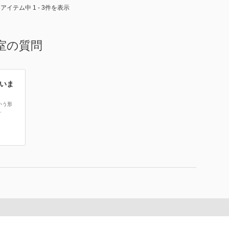
3アイテム中 1 - 3件を表示
室の質問
いま
いう形
.