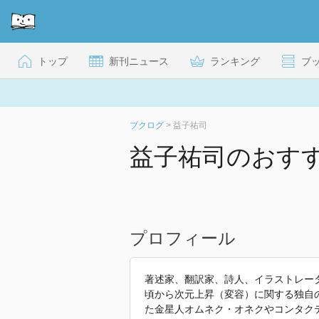
トップ
新刊ニュース
ランキング
ブ
ブクログ
>
益子祐司
益子祐司のおす
プロフィール
著述家、翻訳家、詩人、イラストレー
頃から次元上昇（変容）に関する独自
た金星人オムネク・オネクやコンタク