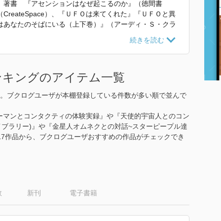
。著書 『アセンションはなぜ起こるのか』（徳間書
sis』（CreateSpace）、『ＵＦＯは来てくれた』『ＵＦＯと異
はあなたのそばにいる（上下巻）』（アーディ・Ｓ・クラ
とつになって宇宙へ目を向けなさい！』（ジョージ・アダ
ンタクト』（ハワード＆コニー･メンジャー著）、『天使
著）、『私はアセンションした惑星から来た』『地球人にな
Ｄから語りかけ 金星人オムネク 地球を救う愛のメッセ
ンキングのアイテム一覧
ずれも徳間書店）。
。ブクログユーザが本棚登録している件数が多い順で並んで
次元上昇した「金星」の真相と地球の未来』 で使われていた
ターマンとコンタクティの体験実録』や『天使的宇宙人とのコン
ライブラリー)』や『金星人オムネクとの対話~スターピープル達
17作品から、ブクログユーザおすすめの作品がチェックでき
数
新刊
電子書籍