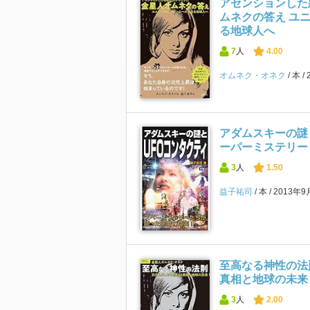
アセンションした
ムネクの答え ユ
る地球人へ
7
人
4.00
オムネク・オネク
本
アダムスキーの謎と
ーパーミステリー
3
人
1.50
益子祐司
本
2013年9
至高なる神性の法
真相と地球の未来
3
人
2.00