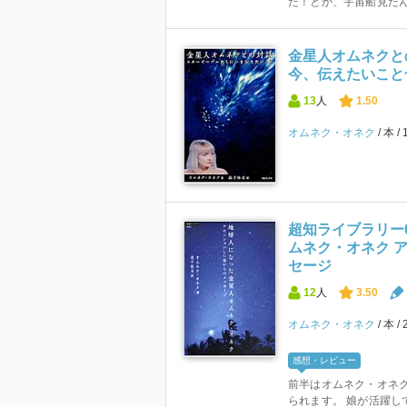
た！とか、宇宙船見たん
金星人オムネクと
今、伝えたいこと
13
人
1.50
オムネク・オネク
本
超知ライブラリー
ムネク・オネク 
セージ
12
人
3.50
オムネク・オネク
本
感想・レビュー
前半はオムネク・オネ
られます。 娘が活躍し