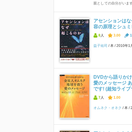
親としての自分がいます。
アセンションはな
容の原理とシュミ
8
人
3.00
1
益子祐司
本
2010年
DVDから語りか
愛のメッセージ 
です! (超知ライブ
7
人
1.00
オムネク・オネク
本