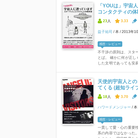
「YOUは」宇宙
コンタクティの体
23
人
3.33
益子祐司
本
2013年1
感想・レビュー
不干渉の原則は、スタ
とば。 確かに何が正し
した文明であっても安易
天使的宇宙人とのコ
てくる (超知ライ
18
人
3.70
ハワードメンジャー
感想・レビュー
一貫して愛・心の重要
系の内容ではなかった。