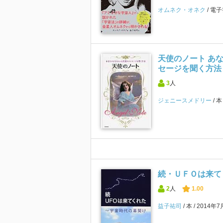
オムネク・オネク
電子
天使のノート あ
セージを聞く方法
3
人
ジェニースメドリー
続・ＵＦＯは来て
2
人
1.00
益子祐司
本
2014年7