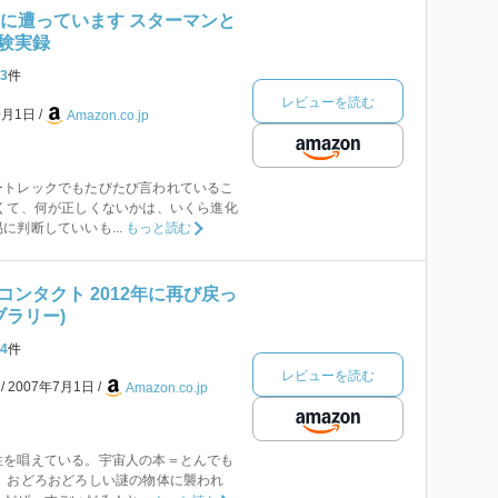
人に遭っています スターマンと
験実録
3
件
レビューを読む
0月1日
Amazon.co.jp
ートレックでもたびたび言われているこ
くて、何が正しくないかは、いくら進化
に判断していいも...
もっと読む
ンタクト 2012年に再び戻っ
ブラリー)
4
件
レビューを読む
本
2007年7月1日
Amazon.co.jp
性を唱えている。宇宙人の本＝とんでも
 おどろおどろしい謎の物体に襲われ