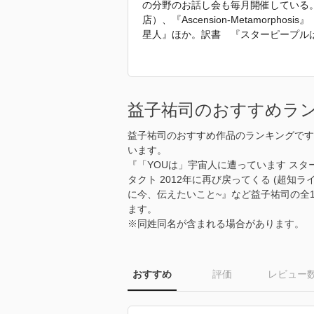
の分野のお話し会も毎月開催している
店）、『Ascension-Metamorpho
星人』ほか。訳書 『スターピープル
ーク著、明窓出版）、『地球人よ、ひ
ムスキー著）、『天使的宇宙人とのコ
のノート 』（ジェニー・スメドリー
った金星人オムネク・オネク』『ＤＶ
益子祐司のおすすめラ
ージ』『金星人オムネクの教え』（い
益子祐司のおすすめ作品のランキングです
「2023年 『至高なる神性の法則 
います。
紹介文から引用しています。」
『「YOUは」宇宙人に遭っています ス
タクト 2012年に再び戻ってくる (超知
に今、伝えたいこと~』など益子祐司の全
ます。
※同姓同名が含まれる場合があります。
おすすめ
評価
レビュー