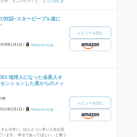
だぜ、すごいだろ！と...
もっと読む
の対話~スターピープル達に
~
レビューを読む
1970年1月1日
Amazon.co.jp
061 地球人になった金星人オ
アセンションした星からのメッ
3
件
レビューを読む
2011年2月1日
Amazon.co.jp
クさんの辛い、ほんとうに辛い人生が語
ています。 幸せであってほしい、と願う