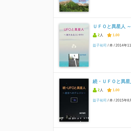
ＵＦＯと異星人 
2
人
1.00
益子祐司
本
2014年1
続・ＵＦＯと異星
2
人
1.00
益子祐司
本
2015年8