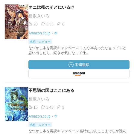
オニは檻のそとにいる!?
相坂きいろ
20
3.55
6
Amazon.co.jp・本
感想・レビュー
なつかし本を再読キャンペーン こんな本あったなぁってふと
思い出したら、続きが気になって仕...
不思議の国はここにある
相坂きいろ
15
3.43
3
Amazon.co.jp・本
感想・レビュー
なつかし本を再読キャンペーン 当時たぶんここまでしか読ん