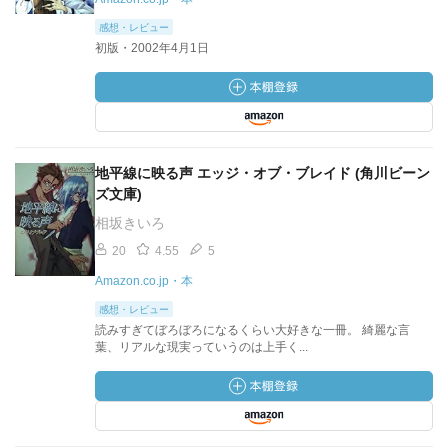
感想・レビュー
初版・2002年4月1日
地平線に映る声 エッジ・オブ・ブレイド (角川ビーン
ズ文庫)
相坂きいろ
20
4.55
5
Amazon.co.jp・本
感想・レビュー
読みすぎてぼろぼろになるくらい大好きな一冊。 綺麗な言
葉、リアルな現実っていうのは上手く...