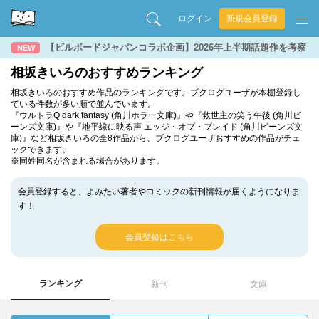
ログイン
新規会員登録
【ビルボードジャパンコラボ企画】2026年上半期話題作を考察
NEW
相坂きいろのおすすめランキング
相坂きいろのおすすめ作品のランキングです。ブクログユーザが本棚登録し
ている件数が多い順で並んでいます。
『ウルトラQ dark fantasy (角川ホラー文庫)』や『救世主の笑う午後 (角川ビ
ーンズ文庫)』や『地平線に映る声 エッジ・オブ・ブレイド (角川ビーンズ文
庫)』など相坂きいろの全8作品から、ブクログユーザおすすめの作品がチェ
ックできます。
※同姓同名が含まれる場合があります。
会員登録すると、よみたい著者やコミックの新刊情報が届くようになりま
す！
会員登録はこちら
ランキング
新刊
文庫