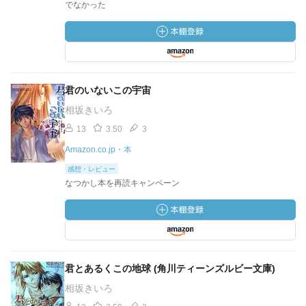
でなかった
君のいないこの宇宙
相坂きいろ
13
3.50
3
Amazon.co.jp・本
感想・レビュー
なつかし本を再読キャンペーン
君とあるくこの地球 (角川ティーンズルビー文庫)
相坂きいろ