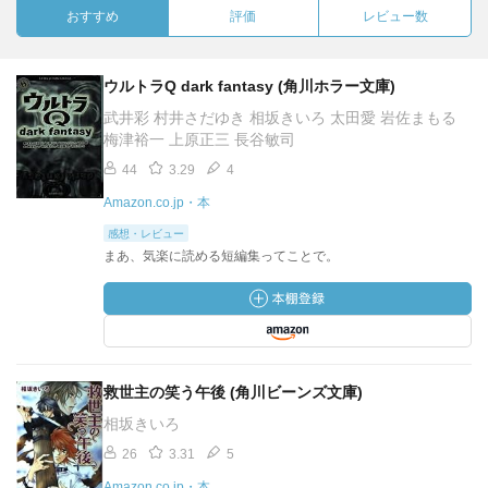
おすすめ
評価
レビュー数
ウルトラQ dark fantasy (角川ホラー文庫)
武井彩 村井さだゆき 相坂きいろ 太田愛 岩佐まもる
梅津裕一 上原正三 長谷敏司
44
3.29
4
Amazon.co.jp・本
感想・レビュー
まあ、気楽に読める短編集ってことで。
救世主の笑う午後 (角川ビーンズ文庫)
相坂きいろ
26
3.31
5
Amazon.co.jp・本