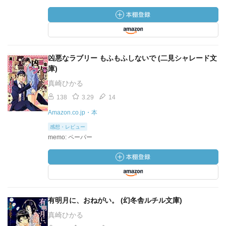
凶悪なラブリー もふもふしないで (二見シャレード文
庫)
真崎ひかる
138
3.29
14
Amazon.co.jp・本
感想・レビュー
memo: ペーパー
有明月に、おねがい。 (幻冬舎ルチル文庫)
真崎ひかる