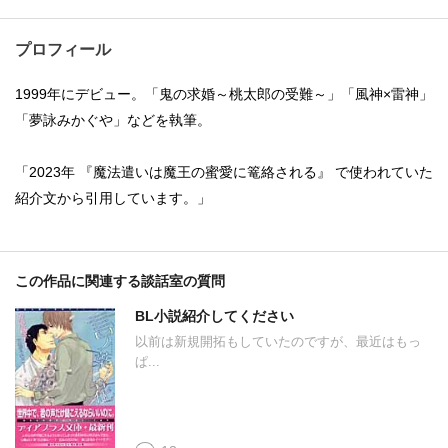
プロフィール
1999年にデビュー。「鬼の求婚～桃太郎の受難～」「風神×雷神」
「夢詠みかぐや」などを執筆。
「2023年 『魔法遣いは魔王の蜜愛に篭絡される』 で使われていた
紹介文から引用しています。」
この作品に関連する談話室の質問
BL小説紹介してください
以前は新規開拓もしていたのですが、最近はもっ
ぱ...