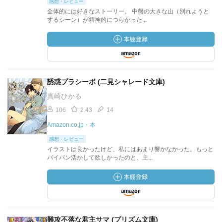
感想・レビュー
全体的には好きなストーリー。 中盤の大きな山（別れようと
するシーン）が精神的につらかった...
誘惑プラシーボ (二見シャレード文庫)
真崎ひかる
106
2.43
14
Amazon.co.jp・本
感想・レビュー
イラストは良かったけど、私にはあまり響かなかった。もっと
パイパン活かして欲しかったのと、主...
難攻不落な君主サマ (プリズム文庫)