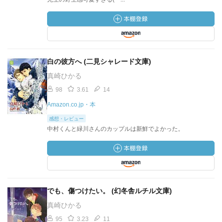
白の彼方へ (二見シャレード文庫)
真崎ひかる
98
3.61
14
Amazon.co.jp・本
感想・レビュー
中村くんと緑川さんのカップルは新鮮でよかった。
でも、傷つけたい。 (幻冬舎ルチル文庫)
真崎ひかる
95
3.23
11