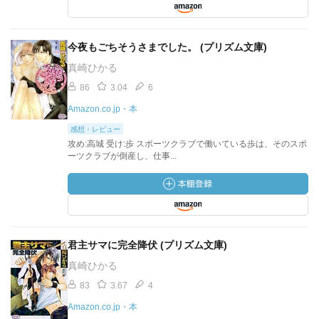
今夜もごちそうさまでした。 (プリズム文庫)
真崎ひかる
86
3.04
6
Amazon.co.jp・本
感想・レビュー
攻め:高城 受け:歩 スポーツクラブで働いている歩は、そのスポ
ーツクラブが倒産し、仕事...
君主サマに完全降伏 (プリズム文庫)
真崎ひかる
83
3.67
4
Amazon.co.jp・本