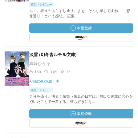
感想・レビュー
ん～。表４のあらすじ通り。まぁ、そんな感じですね。 想
像通り！という感想。 広重...
淡雪 (幻冬舎ルチル文庫)
真崎ひかる
160
3.69
15
Amazon.co.jp・本
感想・レビュー
自分を偽り、明るく振舞う佑真の日常は、無口な後輩に恋心を
抱いたことで一変する。誰も好きにな...