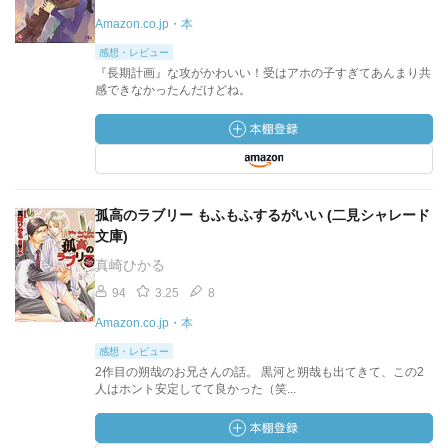
Amazon.co.jp・本
感想・レビュー
『長期計画』な攻がかわいい！受はアホの子すぎてあんまり共
感できなかったんだけどね。
孤高のラブリー もふもふするがいい (二見シャレード
文庫)
真崎ひかる
94
3.25
8
Amazon.co.jp・本
感想・レビュー
2作目の朔哉のお兄さんの話。 黒河と朔哉も出てきて、この2
人はホント安定してて良かった（笑...