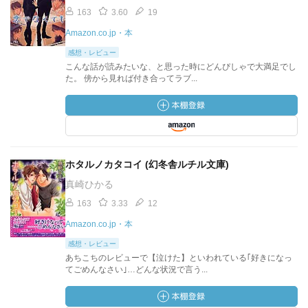
163
3.60
19
Amazon.co.jp・本
感想・レビュー
こんな話が読みたいな、と思った時にどんぴしゃで大満足でし
た。 傍から見れば付き合ってラブ...
ホタルノカタコイ (幻冬舎ルチル文庫)
真崎ひかる
163
3.33
12
Amazon.co.jp・本
感想・レビュー
あちこちのレビューで【泣けた】といわれている｢好きになっ
てごめんなさい｣…どんな状況で言う...