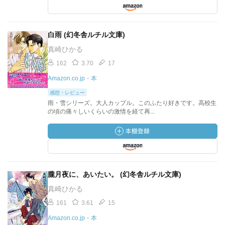
白雨 (幻冬舎ルチル文庫)
真崎ひかる
162
3.70
17
Amazon.co.jp・本
感想・レビュー
雨・雪シリーズ。大人カップル。このふたり好きです。高校生
の頃の痛々しいくらいの激情を経て再...
朧月夜に、あいたい。 (幻冬舎ルチル文庫)
真崎ひかる
161
3.61
15
Amazon.co.jp・本