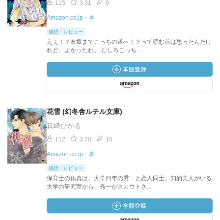
115
3.31
9
Amazon.co.jp・本
感想・レビュー
えぇ！？友坂までこっちの道へ！？って読む前は思ったんだけ
れど、よかったわ。 むしろこっち...
花雪 (幻冬舎ルチル文庫)
真崎ひかる
112
3.70
15
Amazon.co.jp・本
感想・レビュー
保育士の佑真は、大学四年の秀一と恋人同士。知的美人がいる
大学の研究室から、秀一がスカウトさ...