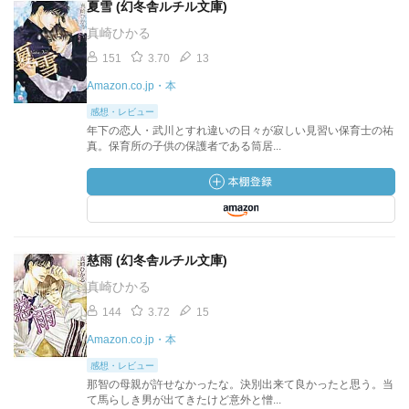
夏雪 (幻冬舎ルチル文庫)
真崎ひかる
151
3.70
13
Amazon.co.jp・本
感想・レビュー
年下の恋人・武川とすれ違いの日々が寂しい見習い保育士の祐
真。保育所の子供の保護者である筒居...
慈雨 (幻冬舎ルチル文庫)
真崎ひかる
144
3.72
15
Amazon.co.jp・本
感想・レビュー
那智の母親が許せなかったな。決別出来て良かったと思う。当
て馬らしき男が出てきたけど意外と憎...