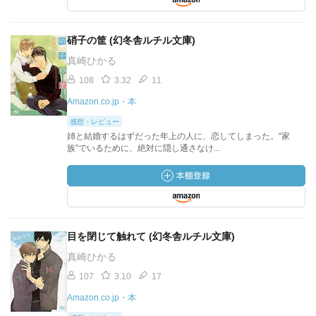
硝子の筐 (幻冬舎ルチル文庫)
真崎ひかる
108
3.32
11
Amazon.co.jp・本
感想・レビュー
姉と結婚するはずだった年上の人に、恋してしまった。“家
族”でいるために、絶対に隠し通さなけ...
目を閉じて触れて (幻冬舎ルチル文庫)
真崎ひかる
107
3.10
17
Amazon.co.jp・本