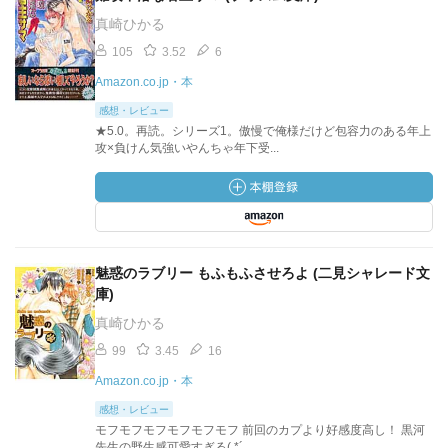
真崎ひかる
105
3.52
6
Amazon.co.jp・本
感想・レビュー
★5.0。再読。シリーズ1。傲慢で俺様だけど包容力のある年上
攻×負けん気強いやんちゃ年下受...
魅惑のラブリー もふもふさせろよ (二見シャレード文
庫)
真崎ひかる
99
3.45
16
Amazon.co.jp・本
感想・レビュー
モフモフモフモフモフモフ 前回のカプより好感度高し！ 黒河
先生の野生感可愛すぎる( *´...