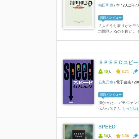
福田和也
本
2012年7
感想・レビュー
２人のやり取りがオモシ
垣間見えるのも良い。
ＳＰＥＥＤスピー
40
人
3.71
石丸元章
電子書籍
2
感想・レビュー
濃かった… ガチジャン
伝わってきた
もっと読
SPEED
34
人
3.36