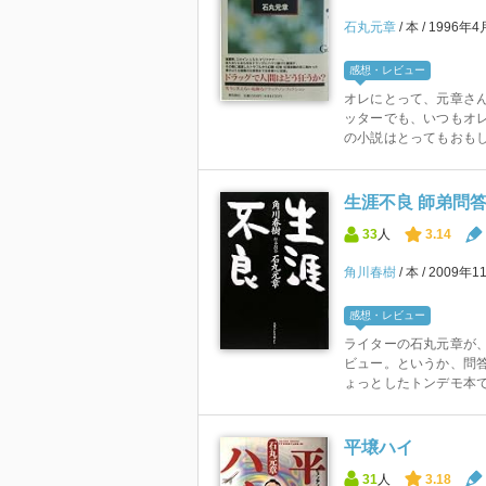
石丸元章
本
1996年4
感想・レビュー
オレにとって、元章さん
ッターでも、いつもオレ
の小説はとってもおもしろ
生涯不良 師弟問
33
人
3.14
角川春樹
本
2009年1
感想・レビュー
ライターの石丸元章が
ビュー。というか、問
ょっとしたトンデモ本で
平壌ハイ
31
人
3.18