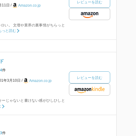
レビューを読む
月11日
Amazon.co.jp
ロい。 文壇や業界の裏事情がちらっと
もっと読む
ド
4
件
レビューを読む
001年3月10日
Amazon.co.jp
キーじゃないと書けない感がひしひしと
む
3
件