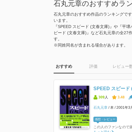
石丸元章のおすすめラ
石丸元章のおすすめ作品のランキングです
います。
『SPEED スピード (文春文庫)』や『
ピード (文春文庫)』など石丸元章の全2
す。
※同姓同名が含まれる場合があります。
おすすめ
評価
レビュー
SPEED スピード 
309
人
3.48
石丸元章
本
2001年
感想・レビュー
この人のファンなので楽