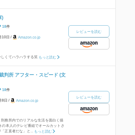
)
18
件
レビューを読む
月10日
Amazon.co.jp
かしくてハラハラする笑
もっと読む
判所 アフター・スピード (文
18
件
レビューを読む
2月8日
Amazon.co.jp
、刑務所内でのリアルな生活を面白く描
きの本人のテレビ番組でオールカットさ
「正直者だな」と...
もっと読む