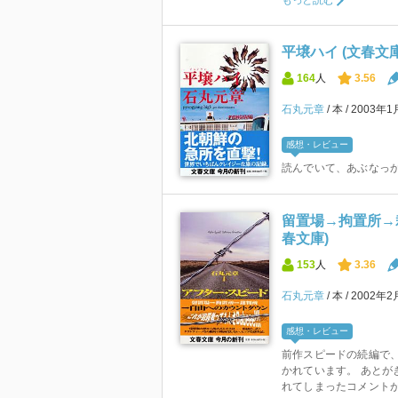
もっと読む
平壌ハイ (文春文庫
164
人
3.56
石丸元章
本
2003年1
感想・レビュー
読んでいて、あぶなっ
留置場→拘置所→裁
春文庫)
153
人
3.36
石丸元章
本
2002年
感想・レビュー
前作スピードの続編で
かれています。 あとが
れてしまったコメントが