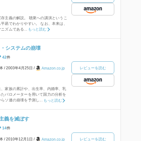
存主義の解説。 聴衆への講演というこ
平易でわかりやすい。 なお、本来は、
ズムである...
もっと読む
カ・システムの崩壊
42
件
レビューを読む
本
2003年4月25日
Amazon.co.jp
は、家族の累計や、出生率、内婚率、乳
ったバロメーターを用いて国力の分析を
らソ連の崩壊を予測し...
もっと読む
主義を滅ぼす
14
件
レビューを読む
本
2010年12月1日
Amazon.co.jp