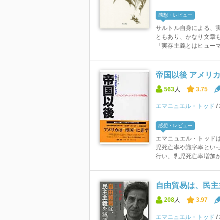
感想・レビュー
サルトル自身による、実
ともあり、かなり文章も
「実存主義とはヒューマニ
帝国以後 アメリ
563
人
3.75
エマニュエル・トッド
感想・レビュー
エマニュエル・トッド
児死亡率や識字率とい
行い、乳児死亡率増加か
自由貿易は、民主
208
人
3.97
エマニュエル・トッド