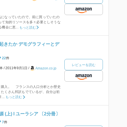
気になっていたので、前に買っていたの
って知的リソースを多々必要としそうな
機会に恵...
もっと読む
起きたか デモグラフィーとデ
22
件
レビューを読む
本
2011年9月1日
Amazon.co.jp
購入。 フランスの人口分析とか歴史
。たくさん邦訳もでているが、自分は初
..
もっと読む
(上) I ユーラシア 〔2分冊〕
7
件