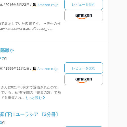
レビューを読む
本
2016年6月23日
Amazon.co.jp
で展示していた図書です。 ▼先生の推
y.kanazawa-u.ac.jp/?page_id...
か隔離か
7
件
レビューを読む
本
1999年11月1日
Amazon.co.jp
さん(2021年3月末で退職されたので、
っている。)が有斐閣の「書斎の窓」で熱
を推奨され...
もっと読む
(下) I ユーラシア 〔2分冊〕
3
件