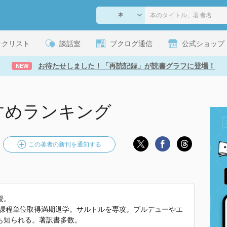
ックリスト
談話室
ブクログ通信
公式ショップ
お待たせしました！「再読記録」が読書グラフに登場！
NEW
すめランキング
この著者の新刊を通知する
授。
士課程単位取得満期退学。サルトルを専攻。ブルデューやエ
も知られる。著訳書多数。