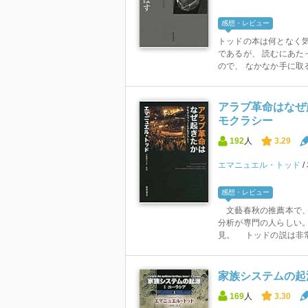
感想・レビュー
トッドの本は何となく
であるが、 読むにあた
ので、 なかなか手に取る
アラブ革命はなぜ
モクラシー
192
人
3.29
エマニュエル・トッド
感想・レビュー
文藝春秋の推薦本で、
分析が専門の人らしい
見。 トッドの説は非常.
家族システムの起源 
169
人
3.30