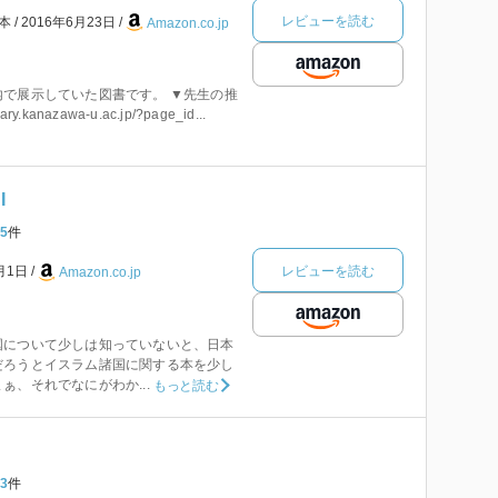
レビューを読む
本
2016年6月23日
Amazon.co.jp
で展示していた図書です。 ▼先生の推
y.kanazawa-u.ac.jp/?page_id...
I
5
件
レビューを読む
1月1日
Amazon.co.jp
について少しは知っていないと、日本
だろうとイスラム諸国に関する本を少し
ぁ、それでなにがわか...
もっと読む
る
3
件