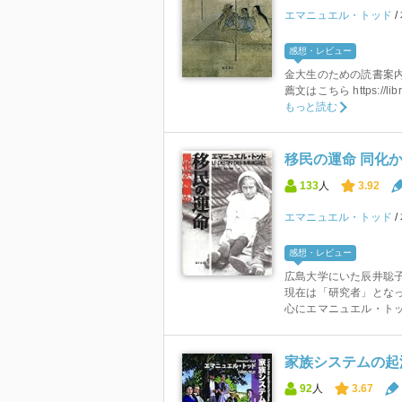
エマニュエル・トッド
感想・レビュー
金大生のための読書案内
薦文はこちら https://librar
もっと読む
移民の運命 同化
133
人
3.92
エマニュエル・トッド
感想・レビュー
広島大学にいた辰井聡子
現在は「研究者」とな
心にエマニュエル・トッド
家族システムの起源 
92
人
3.67