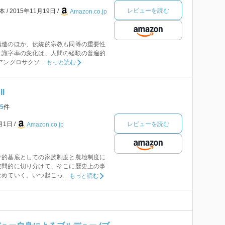
レビューを読む
本
2015年11月19日
Amazon.co.jp
構造のほか、伝統的宗教も同等の重要性
と識字率の変化は、人間の経験の普遍的
ングロサクソ...
もっと読む
I
5
件
レビューを読む
1月1日
Amazon.co.jp
的基底としての家族制度と農地制度に
空間的に切り分けて、そこに歴史上の事
めていく。いつ起こっ...
もっと読む