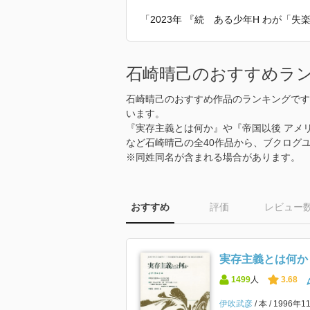
「2023年 『続 ある少年H わが「
石崎晴己のおすすめラ
石崎晴己のおすすめ作品のランキングです
います。
『実存主義とは何か』や『帝国以後 アメ
など石崎晴己の全40作品から、ブクログ
※同姓同名が含まれる場合があります。
おすすめ
評価
レビュー
実存主義とは何か
1499
人
3.68
伊吹武彦
本
1996年1