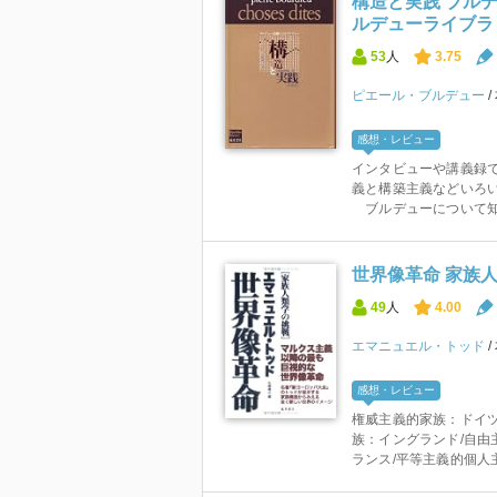
構造と実践 ブルデ
ルデューライブラ
53
人
3.75
ピエール・ブルデュー
感想・レビュー
インタビューや講義録
義と構築主義などいろ
ブルデューについて知る
世界像革命 家族
49
人
4.00
エマニュエル・トッド
感想・レビュー
権威主義的家族：ドイツ
族：イングランド/自由
ランス/平等主義的個人主義