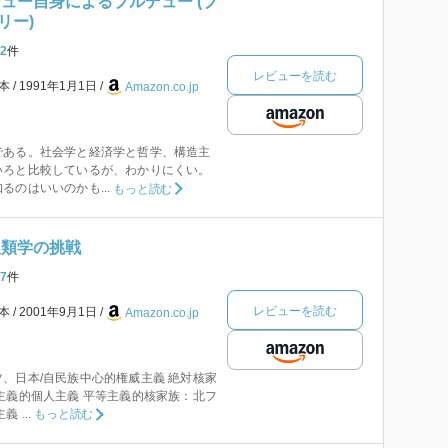
ュー自身によるブルデュー (ブ
リー)
2
件
レビューを読む
本
1991年1月1日
Amazon.co.jp
である。社会学と経済学と哲学、構造主
いろと比較しているが、わかりにくい。
のはいいのかも...
もっと読む
人類学の挑戦
7
件
レビューを読む
本
2001年9月1日
Amazon.co.jp
、日本/自民族中心的権威主義 絶対核家
主義的個人主義 平等主義的核家族：北フ
 ...
もっと読む