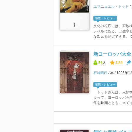
エマニュエル・トッド
感想・レビュー
文化の根底には、家族
レベルにある。出生率
な次元を測定できる。 ア
新ヨーロッパ大全 I
56
人
3.89
石崎晴己
本
1993年
感想・レビュー
トッドさんは、人類学
よって、ヨーロッパを
件を時間とともに当ては