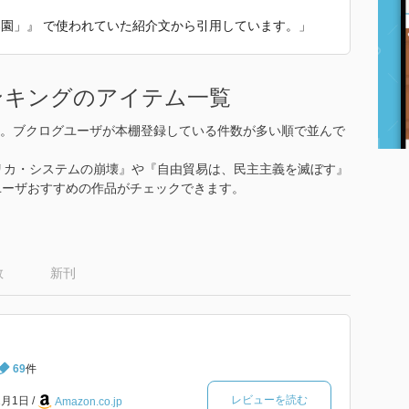
失楽園」』 で使われていた紹介文から引用しています。」
ンキングのアイテム一覧
。ブクログユーザが本棚登録している件数が多い順で並んで
リカ・システムの崩壊』や『自由貿易は、民主主義を滅ぼす』
ユーザおすすめの作品がチェックできます。
数
新刊
69
件
レビューを読む
1月1日
Amazon.co.jp