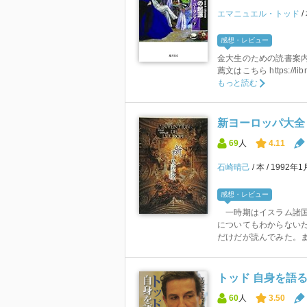
エマニュエル・トッド
感想・レビュー
金大生のための読書案内
薦文はこちら https://librar
もっと読む
新ヨーロッパ大全 
69
人
4.11
石崎晴己
本
1992年
感想・レビュー
一時期はイスラム諸国
についてもわからない
だけだが読んでみた。ま
トッド 自身を語
60
人
3.50