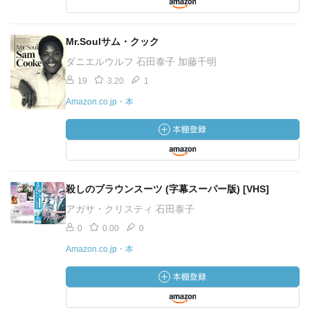
Mr.Soulサム・クック
ダニエルウルフ 石田泰子 加藤千明
19
3.20
1
Amazon.co.jp・本
殺しのブラウンスーツ (字幕スーパー版) [VHS]
アガサ・クリスティ 石田泰子
0
0.00
0
Amazon.co.jp・本