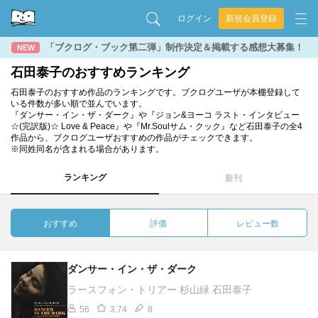
ログイン
新規会員登録
「ブクログ・ブック第二弾」制作決定＆掲載する感想大募集！
NEW
石田泰子のおすすめランキング
石田泰子のおすすめ作品のランキングです。ブクログユーザが本棚登録して
いる件数が多い順で並んでいます。
『ダンサー・イン・ザ・ダーク』や『ジョン&ヨーコ ラスト・インタビュー
☆(完訳版)☆ Love & Peace』や『Mr.Soulサム・クック』など石田泰子の全4
作品から、ブクログユーザおすすめの作品がチェックできます。
※同姓同名が含まれる場合があります。
ランキング
新刊
おすすめ
評価
レビュー数
ダンサー・イン・ザ・ダーク
ラースフォン・トリアー 杉山緑 石田泰子
56
3.74
8