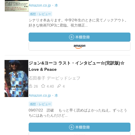
Amazon.co.jp・本
感想・レビュー
シナリオ本あります。中学2年生のときに見てノックアウト。
好きな映画TOP3に君臨。視力矯正...
ジョン&ヨーコ ラスト・インタビュー☆(完訳版)☆
Love & Peace
石田泰子 デービッドシェフ
26
4.40
4
Amazon.co.jp・本
感想・レビュー
09/07/22 読破 もっと早く読めばよかったねえ。ずっとう
ちにはあったんだけど...