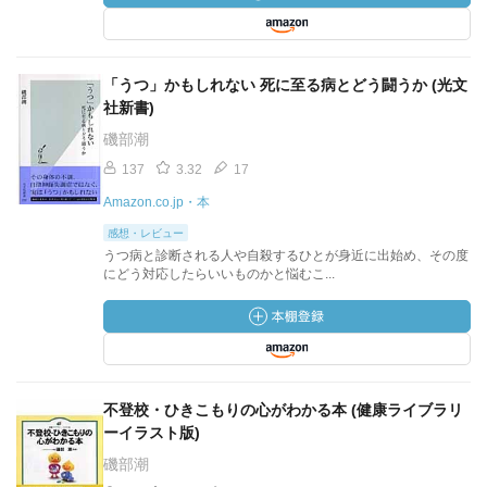
「うつ」かもしれない 死に至る病とどう闘うか (光文
社新書)
磯部潮
137
3.32
17
Amazon.co.jp・本
感想・レビュー
うつ病と診断される人や自殺するひとが身近に出始め、その度
にどう対応したらいいものかと悩むこ...
不登校・ひきこもりの心がわかる本 (健康ライブラリ
ーイラスト版)
磯部潮