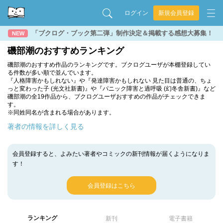
ログイン
新規会員登録
「ブクログ・ブック第二弾」制作決定＆掲載する感想大募集！
NEW
磯部潮のおすすめランキング
磯部潮のおすすめ作品のランキングです。ブクログユーザが本棚登録してい
る件数が多い順で並んでいます。
『人格障害かもしれない』や『発達障害かもしれない 見た目は普通の、ちょ
っと変わった子 (光文社新書)』や『パニック障害と過呼吸 (幻冬舎新書)』など
磯部潮の全19作品から、ブクログユーザおすすめの作品がチェックできま
す。
※同姓同名が含まれる場合があります。
著者の情報を詳しく見る
会員登録すると、よみたい著者やコミックの新刊情報が届くようになりま
す！
会員登録はこちら
ランキング
新刊
電子書籍