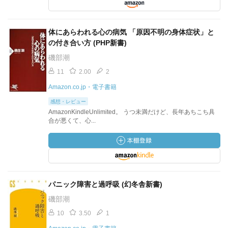
体にあらわれる心の病気 「原因不明の身体症状」と
の付き合い方 (PHP新書)
磯部潮
11
2.00
2
Amazon.co.jp・電子書籍
感想・レビュー
AmazonKindleUnlimited。 うつ未満だけど、長年あちこち具
合が悪くて、心...
パニック障害と過呼吸 (幻冬舎新書)
磯部潮
10
3.50
1