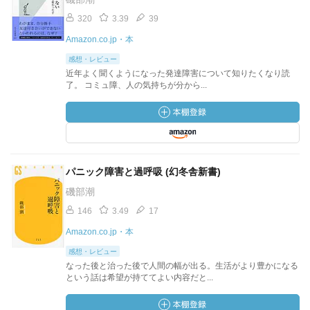
320
3.39
39
Amazon.co.jp・本
感想・レビュー
近年よく聞くようになった発達障害について知りたくなり読
了。 コミュ障、人の気持ちが分から...
パニック障害と過呼吸 (幻冬舎新書)
磯部潮
146
3.49
17
Amazon.co.jp・本
感想・レビュー
なった後と治った後で人間の幅が出る。生活がより豊かになる
という話は希望が持ててよい内容だと...