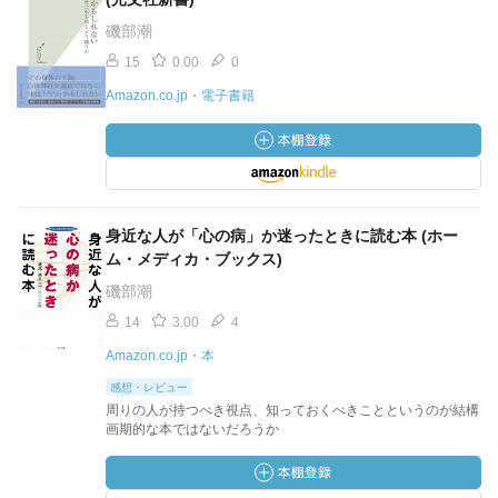
磯部潮
15
0.00
0
Amazon.co.jp・電子書籍
身近な人が「心の病」か迷ったときに読む本 (ホー
ム・メディカ・ブックス)
磯部潮
14
3.00
4
Amazon.co.jp・本
感想・レビュー
周りの人が持つべき視点、知っておくべきことというのが結構
画期的な本ではないだろうか