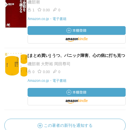
磯部潮
1
0.00
0
Amazon.co.jp・電子書籍
[まとめ買い] うつ、パニック障害、心の病に打ち克つ
磯部潮 大野裕 岡田尊司
0
0.00
0
Amazon.co.jp・電子書籍
この著者の新刊を通知する