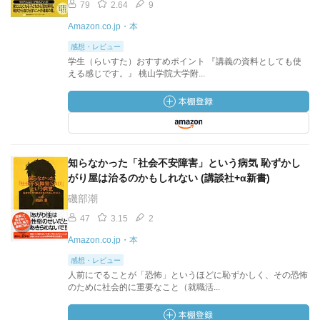
79
2.64
9
Amazon.co.jp・本
感想・レビュー
学生（らいすた）おすすめポイント 『講義の資料としても使
える感じです。』 桃山学院大学附...
知らなかった「社会不安障害」という病気 恥ずかし
がり屋は治るのかもしれない (講談社+α新書)
磯部潮
47
3.15
2
Amazon.co.jp・本
感想・レビュー
人前にでることが「恐怖」というほどに恥ずかしく、その恐怖
のために社会的に重要なこと（就職活...