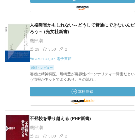
人格障害かもしれない～どうして普通にできないんだ
ろう～ (光文社新書)
磯部潮
29
3.50
2
Amazon.co.jp・電子書籍
感想・レビュー
著者は精神科医。尾崎豊が境界性パーソナリティー障害だとい
う情報がネットでよくあり、その流れ...
不登校を乗り越える (PHP新書)
磯部潮
22
3.00
2