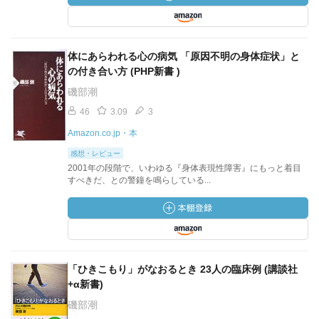
体にあらわれる心の病気 「原因不明の身体症状」と
の付き合い方 (PHP新書 )
磯部潮
46
3.09
3
Amazon.co.jp・本
感想・レビュー
2001年の段階で、いわゆる『身体表現性障害』にもっと着目
すべきだ、との警鐘を鳴らしている...
「ひきこもり」がなおるとき 23人の臨床例 (講談社
+α新書)
磯部潮