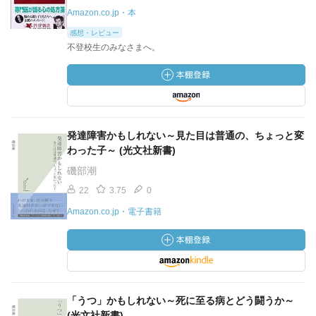
Amazon.co.jp・本
感想・レビュー
不登校生のみなさまへ。
発達障害かもしれない～見た目は普通の、ちょっと変
わった子～ (光文社新書)
磯部潮
22
3.75
0
Amazon.co.jp・電子書籍
「うつ」かもしれない～死に至る病とどう闘うか～
(光文社新書)