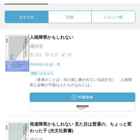
おすすめ
評価
レビュー数
人格障害かもしれない
磯部潮
321
3.17
37
Amazon.co.jp・本
感想・レビュー
（著者のことば：本の扉に書かれている紹介文） 人格障
害と診断が可能な人たちのなかには...
発達障害かもしれない 見た目は普通の、ちょっと変
わった子 (光文社新書)
磯部潮