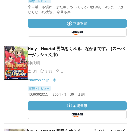
感想・レビュー
寮生活にも慣れてきた頃、やってくるのは 楽しいだけ、では
なくなった状態。 今回も楽...
Holy・Hearts! 勇気をくれる、なかまです。 (スーパ
ーダッシュ文庫)
神代明
34
3.33
1
Amazon.co.jp・本
感想・レビュー
4086302055 2004・9・30 １刷