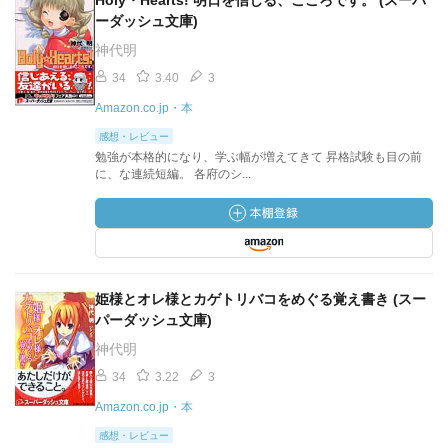
Holy・Hearts! 明日を信じる、こころです。 (スーパ
ーダッシュ文庫)
神代明
34
3.40
3
Amazon.co.jp・本
感想・レビュー
勉強が本格的になり、学ぶ幅が増えてきて 昇格試験も目の前
に、な連続短編。 各府のシ...
姫様とオレ様とカゲトリバコをめぐる覚え書き (スー
パーダッシュ文庫)
神代明
34
3.22
3
Amazon.co.jp・本
感想・レビュー