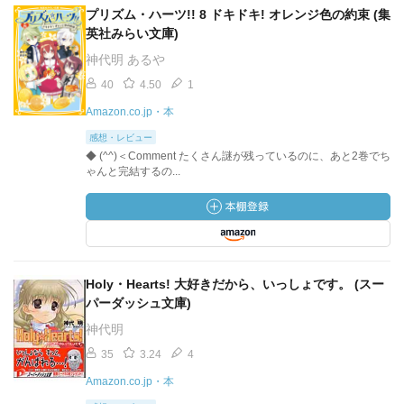
プリズム・ハーツ!! 8 ドキドキ! オレンジ色の約束 (集
英社みらい文庫)
神代明 あるや
40
4.50
1
Amazon.co.jp・本
感想・レビュー
◆ (^^)＜Comment たくさん謎が残っているのに、あと2巻でち
ゃんと完結するの...
Holy・Hearts! 大好きだから、いっしょです。 (スー
パーダッシュ文庫)
神代明
35
3.24
4
Amazon.co.jp・本