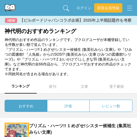
ログイン
新規会員登録
【ビルボードジャパンコラボ企画】2026年上半期話題作を考察
NEW
神代明のおすすめランキング
神代明のおすすめ作品のランキングです。ブクログユーザが本棚登録してい
る件数が多い順で並んでいます。
『プリズム・ハーツ!! 1 めざせ!シスター候補生 (集英社みらい文庫)』や『ひみ
つの図書館! 『人魚姫』からのSOS!? (集英社みらい文庫 ひみつの図書館!シリ
ーズ)』や『プリズム・ハーツ!! 2 おいかけて!ふしぎな羽 (集英社みらい文
庫)』など神代明の全66作品から、ブクログユーザおすすめの作品がチェック
できます。
※同姓同名が含まれる場合があります。
ランキング
新刊
文庫
電子書籍
おすすめ
評価
レビュー数
プリズム・ハーツ!! 1 めざせ!シスター候補生 (集英社
みらい文庫)