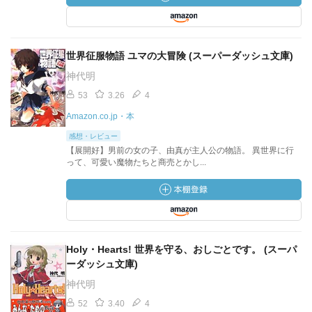
世界征服物語 ユマの大冒険 (スーパーダッシュ文庫)
神代明
53
3.26
4
Amazon.co.jp・本
感想・レビュー
【展開好】男前の女の子、由真が主人公の物語。 異世界に行
って、可愛い魔物たちと商売とかし...
Holy・Hearts! 世界を守る、おしごとです。 (スーパ
ーダッシュ文庫)
神代明
52
3.40
4