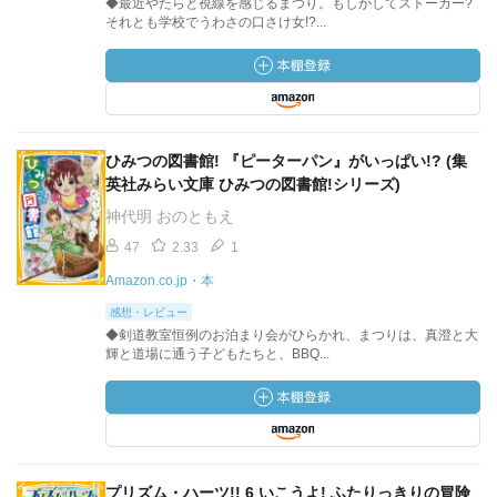
◆最近やたらと視線を感じるまつり。もしかしてストーカー?
それとも学校でうわさの口さけ女!?...
ひみつの図書館! 『ピーターパン』がいっぱい!? (集
英社みらい文庫 ひみつの図書館!シリーズ)
神代明 おのともえ
47
2.33
1
Amazon.co.jp・本
感想・レビュー
◆剣道教室恒例のお泊まり会がひらかれ、まつりは、真澄と大
輝と道場に通う子どもたちと、BBQ...
プリズム・ハーツ!! 6 いこうよ! ふたりっきりの冒険