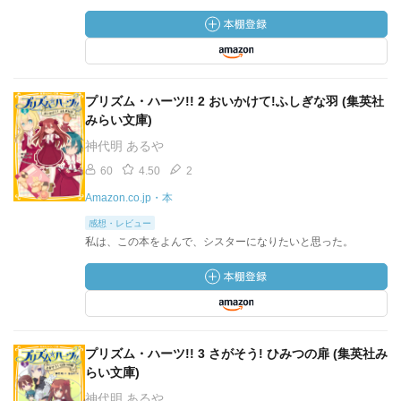
プリズム・ハーツ!! 2 おいかけて!ふしぎな羽 (集英社
みらい文庫)
神代明 あるや
60
4.50
2
Amazon.co.jp・本
感想・レビュー
私は、この本をよんで、シスターになりたいと思った。
プリズム・ハーツ!! 3 さがそう! ひみつの扉 (集英社み
らい文庫)
神代明 あるや