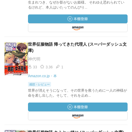
生まれつき、なぜか影がないお姫様。 それゆえ恐れられてい
るけれど、本人はいたってのんびり...
世界征服物語 帰ってきた代理人 (スーパーダッシュ文
庫)
神代明
33
3.36
1
Amazon.co.jp・本
感想・レビュー
世界が消えそうになって、その世界を救うために一人の神様が
命を差し出した。そして、それを止め...