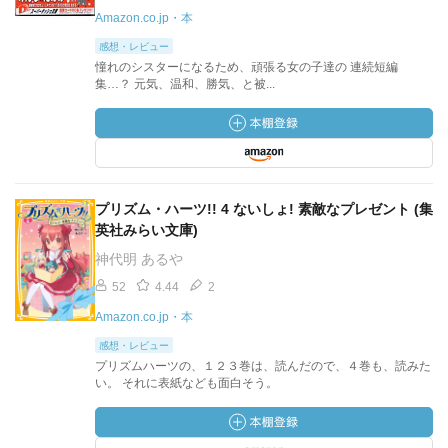
Amazon.co.jp・本
感想・レビュー
憧れのシスターになるため、頑張る女の子達の 連続短編
集…？ 元気、温和、勝気、と被...
プリズム・ハーツ!! 4 ないしょ! 素敵なプレゼント (集
英社みらい文庫)
神代明 あるや
52
4.44
2
Amazon.co.jp・本
感想・レビュー
プリズムハーツの、１２３巻は、読んだので、４巻も、読みた
い。 それに表紙なども面白そう。