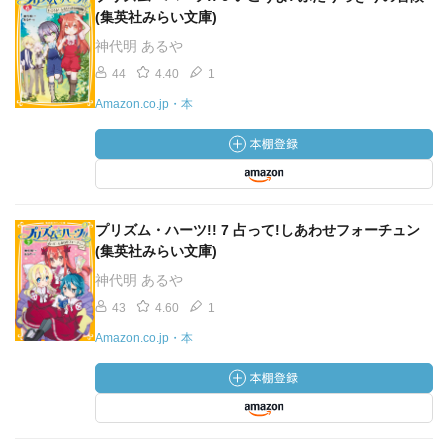
(集英社みらい文庫)
神代明 あるや
44
4.40
1
Amazon.co.jp・本
プリズム・ハーツ!! 7 占って!しあわせフォーチュン
(集英社みらい文庫)
神代明 あるや
43
4.60
1
Amazon.co.jp・本