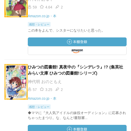
59
4.64
2
Amazon.co.jp・本
感想・レビュー
この本をよんで、シスターになりたいと思った。
ひみつの図書館! 真夜中の『シンデレラ』!? (集英社
みらい文庫 ひみつの図書館!シリーズ)
神代明 おのともえ
57
3.25
2
Amazon.co.jp・本
感想・レビュー
◆ママに『大人気アイドルの妹役オーディション』に応募され
ちゃったまつり。な、なんと!書類審...