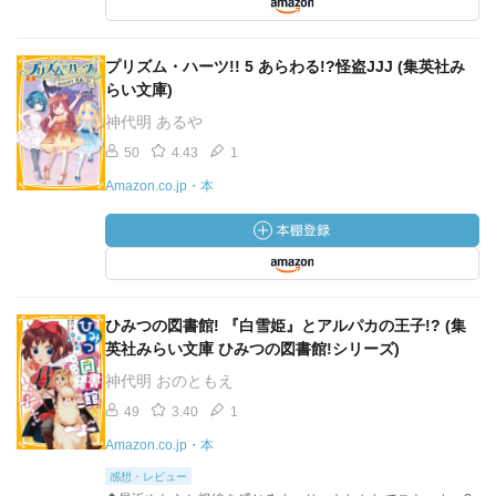
プリズム・ハーツ!! 5 あらわる!?怪盗JJJ (集英社み
らい文庫)
神代明 あるや
50
4.43
1
Amazon.co.jp・本
ひみつの図書館! 『白雪姫』とアルパカの王子!? (集
英社みらい文庫 ひみつの図書館!シリーズ)
神代明 おのともえ
49
3.40
1
Amazon.co.jp・本
感想・レビュー