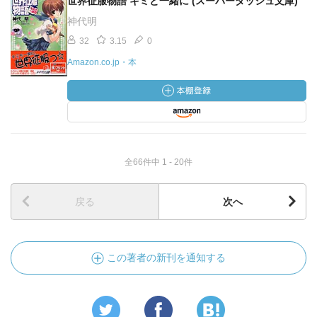
世界征服物語 キミと一緒に (スーパーダッシュ文庫)
神代明
32
3.15
0
Amazon.co.jp・本
全66件中 1 - 20件
戻る
次へ
この著者の新刊を通知する