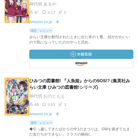
神代明 あるや
87
4.17
5
Amazon.co.jp・本
感想・レビュー
みらい文庫が創刊されたときに出た本の１冊。 絵がかわいい
ので気になっていたのがやっと読め...
ひみつの図書館! 『人魚姫』からのSOS!? (集英社み
らい文庫 ひみつの図書館!シリーズ)
神代明 おのともえ
68
3.63
3
Amazon.co.jp・本
感想・レビュー
◆引っ越してきたばかりの中1のまつりは、GWを過ぎてもま
だ友だちができない。クラスの桐谷(...