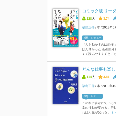
コミック版 リー
128
人
3.74
福島正伸
本
2013年6
感想・レビュー
『人を動かすのは恐怖 
ばん良かった 漫画部分
くて読みやすくてとても良
どんな仕事も楽し
114
人
3.81
福島正伸
本
2019年1
感想・レビュー
この本に書かれている
常の行動が変わる。行
れば人生が変わる。
も