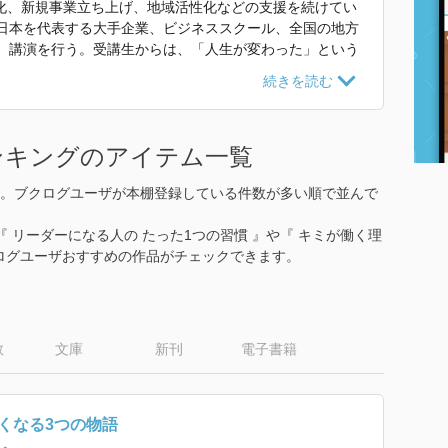
化、新規事業立ち上げ、地域活性化などの支援を続けてい
、日本を代表する大手企業、ビジネススクール、全国の地方
修、講演を行う。受講生からは、「人生が変わった」という
応援すること」を生きがいとしており、企業経営者など多
。著書は『メンタリング・マネジメント』（ダイヤモンド
の習慣』（中経出版）『仕事が夢と感動であふれる５つの
ンキングのアイテム一覧
た29通の手紙』（日本実業出版社）『僕はがんを治した』
。ブクログユーザが本棚登録している件数が多い順で並んで
』 で使われていた紹介文から引用しています。」
 リーダーになる人の たった1つの習慣 』や『 キミが働く理
クログユーザおすすめの作品がチェックできます。
数
文庫
新刊
電子書籍
くなる3つの物語