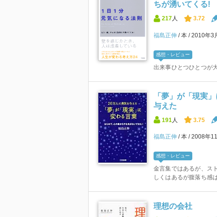
ちが湧いてくる!
217
人
3.72
福島正伸
本
2010年
感想・レビュー
出来事ひとつひとつが
「夢」が「現実」
与えた
191
人
3.75
福島正伸
本
2008年1
感想・レビュー
金言集ではあるが、ス
しくはあるが腹落ち感
理想の会社