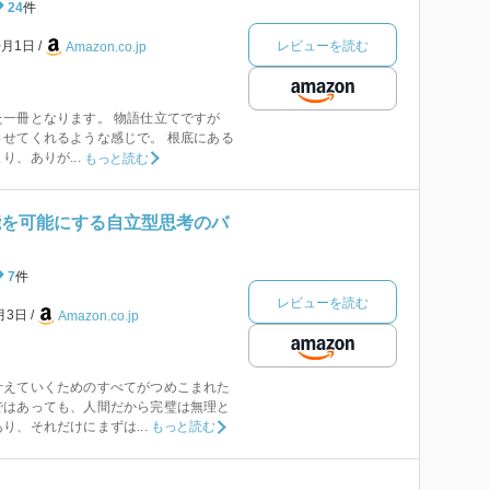
24
件
レビューを読む
0月1日
Amazon.co.jp
一冊となります。 物語仕立てですが
せてくれるような感じで。 根底にある
、ありが...
もっと読む
能を可能にする自立型思考のバ
7
件
レビューを読む
6月3日
Amazon.co.jp
叶えていくためのすべてがつめこまれた
ではあっても、人間だから完璧は無理と
り、それだけにまずは...
もっと読む