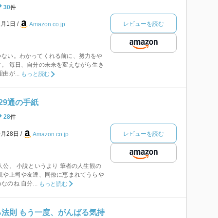
30
件
レビューを読む
1月1日
Amazon.co.jp
いない。わかってくれる前に、努力をや
。 毎日、自分の未来を変えながら生き
由が...
もっと読む
29通の手紙
28
件
レビューを読む
0月28日
Amazon.co.jp
人公。 小説というより 筆者の人生観の
親や上司や友達、同僚に恵まれてうらや
のね 自分...
もっと読む
る法則 もう一度、がんばる気持