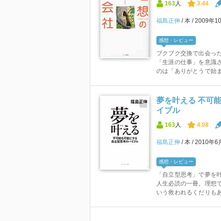
163
人
3.44
福島正伸
本
2009年1
感想・レビュー
ブクブク交換で出会った
「生涯の仕事」を意識さ
のは「ありがとうで始まり
夢を叶える 不可
イブル
163
人
4.08
福島正伸
本
2010年
感想・レビュー
「自立型思考」で夢を
人生必読の一冊。理想
いう救われるくだりもあ