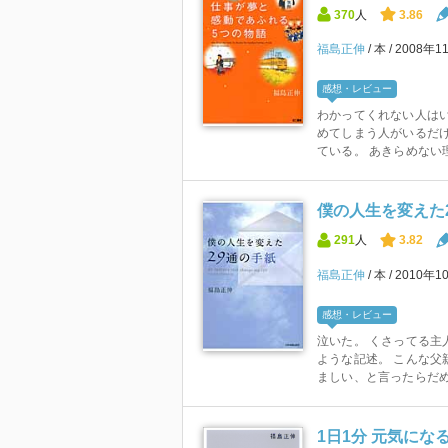
370
人
3.86
福島正伸
本
2008年1
感想・レビュー
わかってくれない人は
めてしまう人がいるだけ
ている。 あきらめない理
僕の人生を変えた
291
人
3.82
福島正伸
本
2010年1
感想・レビュー
泣いた。 くさってる主
ような記述。 こんな父
ましい、と言ったらだめな
1日1分 元気にな