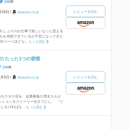
168
件
レビューを読む
月28日
Amazon.co.jp
。久しぶりのお仕事で楽しいなっと思える
持ちを持続できているか不安になってきた
0ページほどな...
もっと読む
の たった1つの習慣
156
件
レビューを読む
1月5日
Amazon.co.jp
のカラオケ店を、起業募集の男女３人が
ッションをストーリー仕立てにし、 「リ
なければな...
もっと読む