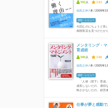
592
人
3.63
福島正伸
本
2009年
感想・レビュー
今読むのにちょうど良
画喫茶店を見つけたか
メンタリング・マ
育成術
580
人
3.86
福島正伸
本
2005年1
感想・レビュー
「人材（部下）育成」
成長しないだの、適切
怖さがないだの、経営者
仕事が夢と感動で