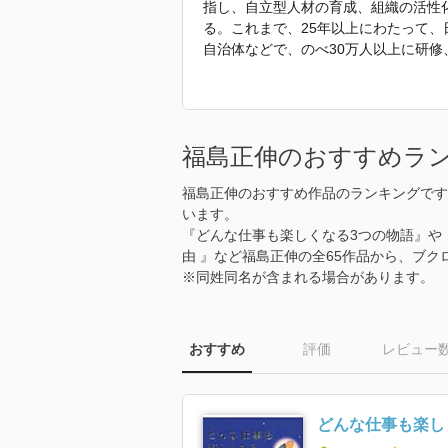
指し、自立型人材の育成、組織の活性
る。これまで、25年以上にわたって
自治体などで、のべ30万人以上に研
声が多く寄せられる。「他人の成功を
く
の人から「メンター」と慕われている
社）『リーダーになる人のたった１つ
福島正伸のおすすめラ
物語』（きこ書房）『僕の人生を変え
（WAVE出版）など多数。
福島正伸のおすすめ作品のランキングです
います。
「2021年 『新装版 真経営学読本
『どんな仕事も楽しくなる3つの物語』や『
由 』など福島正伸の全65作品から、ブ
※同姓同名が含まれる場合があります。
おすすめ
評価
レビュー
どんな仕事も楽し