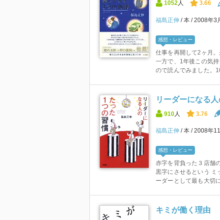
1052
人
3.66
福島正伸
本
2008年3
感想・レビュー
仕事を再開して2ヶ月
一方で、1年後この気
ので読んでみました。10
リーダーになる人
910
人
3.76
福島正伸
本
2008年1
感想・レビュー
赤字を背負った３店舗
黒字にさせるという ミ
ーダーとして最も大切にし
キミが働く理由