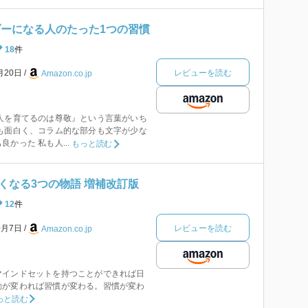
ダーになる人のたった1つの習慣
18
件
レビューを読む
月20日
Amazon.co.jp
人を育てるのは尊敬』という言葉がいち
も面白く、コラム的な部分も文字が少な
かった 私も人...
もっと読む
くなる3つの物語 増補改訂版
12
件
レビューを読む
0月7日
Amazon.co.jp
マインドセットを持つことができれば日
動が変われば習慣が変わる。習慣が変わ
っと読む