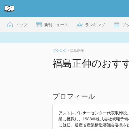
トップ
新刊ニュース
ランキング
ブ
ブクログ
>
福島正伸
福島正伸のおす
プロフィール
アントレプレナーセンター代表取締役。
業に挑戦し、1988年株式会社就職予
に就任。通産省産業構造審議会委員を