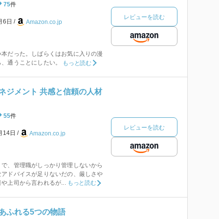
75
件
レビューを読む
3月6日
Amazon.co.jp
い本だった。しばらくはお気に入りの漫
ら、通うことにしたい。
もっと読む
ネジメント 共感と信頼の人材
55
件
レビューを読む
月14日
Amazon.co.jp
で、管理職がしっかり管理しないから
なアドバイスが足りないだの、厳しさや
や上司から言われるが...
もっと読む
あふれる5つの物語