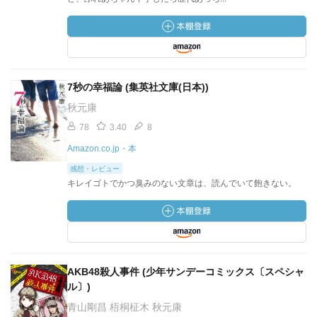
7秒の幸福論 (集英社文庫(日本))
秋元康
78
3.40
8
Amazon.co.jp・本
感想・レビュー
キレイゴトでかつ臭みのない文章は、読んでいて飽きない。
AKB48殺人事件 (少年サンデーコミックス〔スペシャ
ル〕)
青山剛昌 梧桐柾木 秋元康