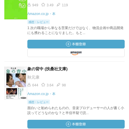
949
3.49
119
Amazon.co.jp・本
感想・レビュー
1.次の職場から単なる営業だけではなく、物流企画や商品開発
にも携わることになりました。もと...
象の背中 (扶桑社文庫)
秋元康
644
3.64
98
Amazon.co.jp・本
感想・レビュー
面白いと勧められたものの、音楽プロデューサーの人が書く小
説ってどうなのかな？と半信半疑で読...