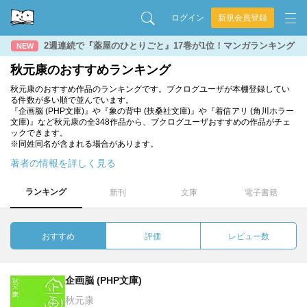
ログイン
新規会員登録
2週連続で『薬屋のひとりごと』17巻が1位！マンガランキング
NEW
秋元康のおすすめランキング
秋元康のおすすめ作品のランキングです。ブクログユーザが本棚登録してい
る件数が多い順で並んでいます。
『企画脳 (PHP文庫)』や『象の背中 (扶桑社文庫)』や『着信アリ (角川ホラー
文庫)』など秋元康の全348作品から、ブクログユーザおすすめの作品がチェ
ックできます。
※同姓同名が含まれる場合があります。
著者の情報を詳しく見る
ランキング
新刊
文庫
電子書籍
おすすめ
評価
レビュー数
企画脳 (PHP文庫)
秋元康