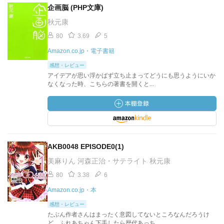
企画脳 (PHP文庫)
秋元康
80
3.69
5
Amazon.co.jp・電子書籍
感想・レビュー
アイデアが思い浮かばず立ち止まってどうにも思うようにいか
なくなった時、こちらの著書を開くと...
AKB0048 EPISODE0(1)
美麻りん 河森正治・サテライト 秋元康
80
3.38
6
Amazon.co.jp・本
感想・レビュー
たぶん作者さんはまったく意図してないところなんだろうけ
ど、ふれあちゃん下手したら歴代あっち...