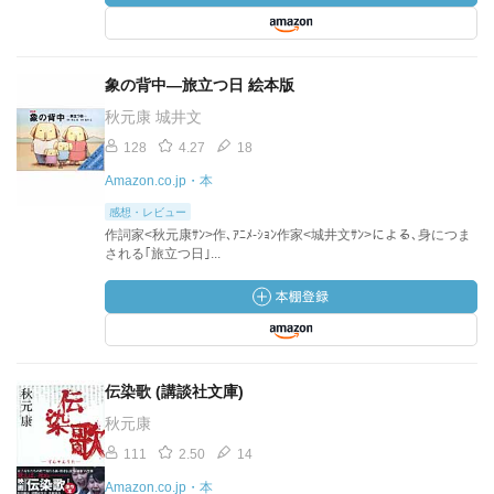
象の背中―旅立つ日 絵本版
秋元康 城井文
128
4.27
18
Amazon.co.jp・本
感想・レビュー
作詞家<秋元康ｻﾝ>作､ｱﾆﾒ-ｼｮﾝ作家<城井文ｻﾝ>による､身につま
される｢旅立つ日｣...
伝染歌 (講談社文庫)
秋元康
111
2.50
14
Amazon.co.jp・本