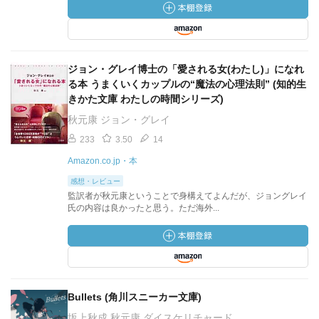
ジョン・グレイ博士の「愛される女(わたし)」になれ
る本 うまくいくカップルの“魔法の心理法則” (知的生
きかた文庫 わたしの時間シリーズ)
秋元康 ジョン・グレイ
233
3.50
14
Amazon.co.jp・本
感想・レビュー
監訳者が秋元康ということで身構えてよんだが、ジョングレイ
氏の内容は良かったと思う。ただ海外...
Bullets (角川スニーカー文庫)
坂上秋成 秋元康 ダイスケリチャード