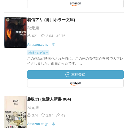
着信アリ (角川ホラー文庫)
秋元康
621
3.04
76
Amazon.co.jp・本
感想・レビュー
この作品が映画化された時に、この死の着信音が学校で大ブレ
イクしました。面白かったです。 ...
趣味力 (生活人新書 064)
秋元康
374
2.97
49
Amazon.co.jp・本