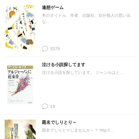
連想ゲーム
本のタイトル、作者、出版社、自分個人の思い出
な...
3379
泣ける小説探してます
泣ける小説を探しています。 ジャンルはと...
14
題名でしりとり～
題名でしりとりしませんか～？ http://...