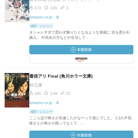
173
3.85
3
Amazon.co.jp・本
感想・レビュー
オシャレすぎて思わず飾りたくなるような表紙に 目を惹かれ
購入。 中高生の方などが生活して...
着信アリ Final (角川ホラー文庫)
秋元康
165
3.09
22
Amazon.co.jp・本
感想・レビュー
ここら辺で怖さが失速したかな〜って感じでした。 1.2の不気
味さとか怖さが残ってなくて、...