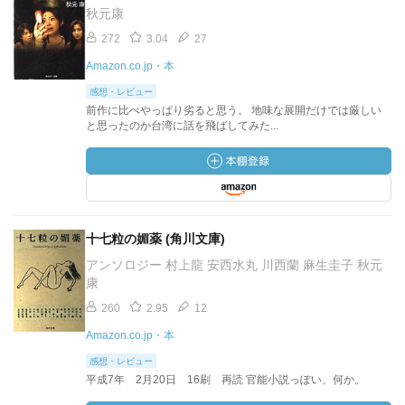
秋元康
272
3.04
27
Amazon.co.jp・本
感想・レビュー
前作に比べやっぱり劣ると思う。 地味な展開だけでは厳しい
と思ったのか台湾に話を飛ばしてみた...
十七粒の媚薬 (角川文庫)
アンソロジー 村上龍 安西水丸 川西蘭 麻生圭子 秋元
康
260
2.95
12
Amazon.co.jp・本
感想・レビュー
平成7年 2月20日 16刷 再読 官能小説っぽい、何か。