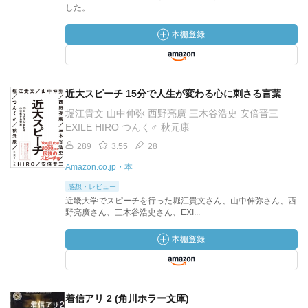
した。
近大スピーチ 15分で人生が変わる心に刺さる言葉
堀江貴文 山中伸弥 西野亮廣 三木谷浩史 安倍晋三
EXILE HIRO つんく♂ 秋元康
289
3.55
28
Amazon.co.jp・本
感想・レビュー
近畿大学でスピーチを行った堀江貴文さん、山中伸弥さん、西
野亮廣さん、三木谷浩史さん、EXI...
着信アリ 2 (角川ホラー文庫)