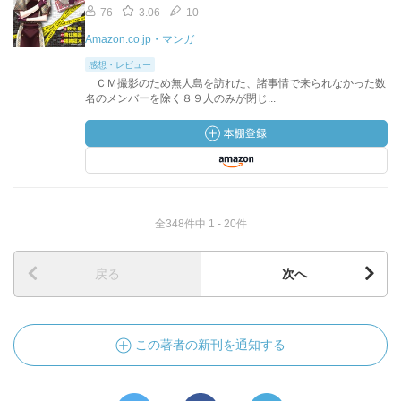
76
3.06
10
Amazon.co.jp・マンガ
感想・レビュー
ＣＭ撮影のため無人島を訪れた、諸事情で来られなかった数
名のメンバーを除く８９人のみが閉じ...
全348件中 1 - 20件
戻る
次へ
この著者の新刊を通知する