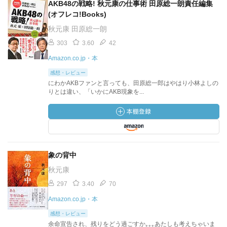
AKB48の戦略! 秋元康の仕事術 田原総一朗責任編集
(オフレコ!Books)
秋元康 田原総一朗
303
3.60
42
Amazon.co.jp・本
感想・レビュー
にわかAKBファンと言っても、田原総一郎はやはり小林よしの
りとは違い、「いかにAKB現象を...
象の背中
秋元康
297
3.40
70
Amazon.co.jp・本
感想・レビュー
余命宣告され、残りをどう過ごすか｡｡｡あたしも考えちゃいま