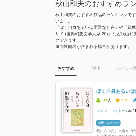
秋山和夫のおすすめラ
秋山和夫のおすすめ作品のランキングです
います。
『ぼく自身あるいは困難な存在』や『筑摩
サイ (世界幻想文学大系 20)』など秋
クできます。
※同姓同名が含まれる場合があります。
おすすめ
評価
レビュー
ぼく自身あるいは
214
人
3.76
ジャン・コクトー
本
感想・レビュー
気に入った。自分の力