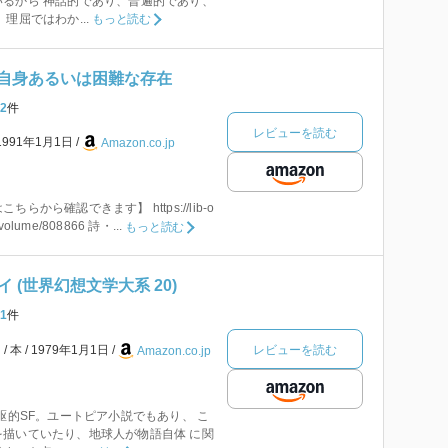
るから 神話的であり、普遍的であり、
理屈ではわか...
もっと読む
く自身あるいは困難な存在
2
件
レビューを読む
1991年1月1日
Amazon.co.jp
から確認できます】 https://lib-o
c/volume/808866 詩・...
もっと読む
 (世界幻想文学大系 20)
1
件
レビューを読む
．
本
1979年1月1日
Amazon.co.jp
先駆的SF。ユートピア小説でもあり、 こ
描いていたり、地球人が物語自体 に関