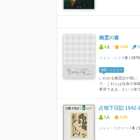
幽霊の書
6
人
4.00
1
ジャン・レイ
本
197
感想・レビュー
いわゆる幽霊話や呪い、
で、これらは自身の体
事実である、という体で書
占領下日記 1942‐19
5
人
3.00
ジャン・コクトー
本