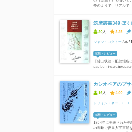
の（霊感？）で描いてい
夢のようで、リアルで、 
筑摩叢書349 ぼ
20
人
3.25
ジャン・コクトー
本
感想・レビュー
【貸出状況・配架場所はこちら
pac.bunri-u.ac.jp/opa
カシオペアのプサイ
16
人
4.00
ドフォントネー，C．I
感想・レビュー
1854年に発表された
の当時で反重力宇宙船を