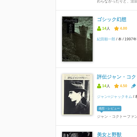
わらなかったりと、注目す
ゴシック幻想
14
人
4.00
紀田順一郎
本
1997
評伝ジャン・コク
14
人
4.50
ジャン=ジャックキム
感想・レビュー
ジャン・コクトーファ
美女と野獣