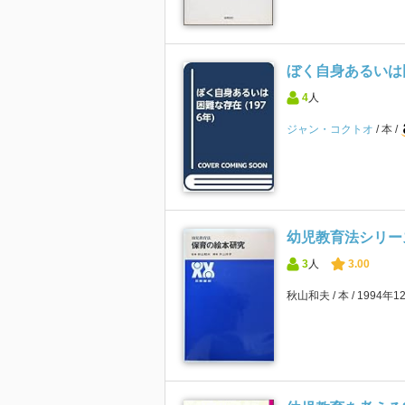
ぼく自身あるいは困難
4
人
ジャン・コクトオ
本
幼児教育法シリー
3
人
3.00
秋山和夫
本
1994年1