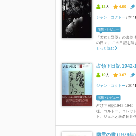
12
人
4.00
ジャン・コクトー
本
感想・レビュー
『美女と野獣』の裏側 
の日々。 この日記を踏
もっと読む
占領下日記 1942‐19
10
人
3.67
ジャン・コクトー
本
感想・レビュー
占領下日記1942‐19
様。コルトー、コレッ
ト、ジュネと著名同世代人
幽霊の書 (1979年)