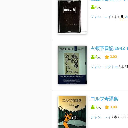
8
人
ジャン・レイ
本
A
占領下日記 1942‐19
8
人
3.00
ジャン・コクトー
本
ゴルフ奇譚集
7
人
3.00
ジャン・レイ
本
198