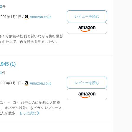
2
件
レビューを読む
1991年1月1日
Amazon.co.jp
各々が病気や怪我と闘いながら挑む撮影
まえた上で、再度映画を見直したい。
45 (1)
1
件
レビューを読む
1993年1月1日
Amazon.co.jp
45〈1〉～〈3〉 戦中なのに多彩な人間模
ト、オネゲル以外にもピカソやプルース
が数多...
もっと読む