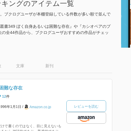
ンキングのアイテム一覧
。ブクログユーザが本棚登録している件数が多い順で並んで
叢書349 ぼく自身あるいは困難な存在』や『カシオペアのプ
山和夫の全44作品から、ブクログユーザおすすめの作品がチェッ
数
文庫
新刊
困難な存在
12
件
レビューを読む
1996年1月1日
Amazon.co.jp
だけで書くのではなく、目に見えないも