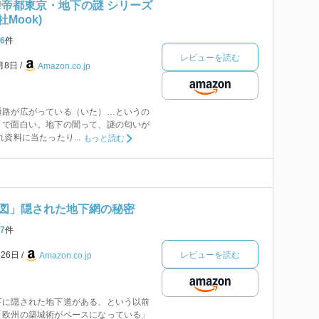
!帝都東京・地下の謎 シリーズ
泉社Mook)
6
件
レビューを読む
4月8日
Amazon.co.jp
通路が広がっている（いた）…というの
うで面白い。地下の闇って、謎の匂いが
資料に当たったり...
もっと読む
図」隠された地下網の秘密
7
件
レビューを読む
月26日
Amazon.co.jp
下に隠された地下道がある、という以前
「欧州の築城術がベースになっている」