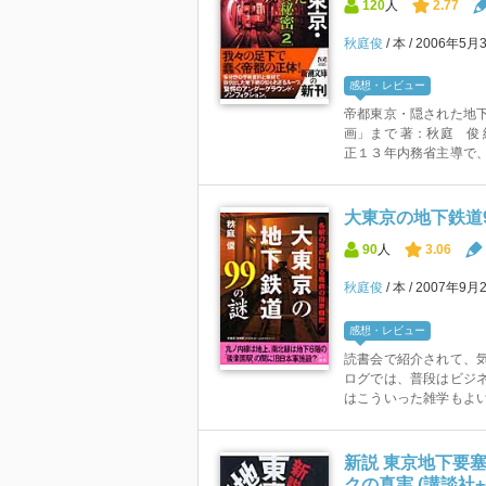
120
人
2.77
秋庭俊
本
2006年5月
感想・レビュー
帝都東京・隠された地下
画」まで 著：秋庭 俊 
正１３年内務省主導で、「
大東京の地下鉄道9
90
人
3.06
秋庭俊
本
2007年9月
感想・レビュー
読書会で紹介されて、気
ログでは、普段はビジ
はこういった雑学もよい
新説 東京地下要
クの真実 (講談社+