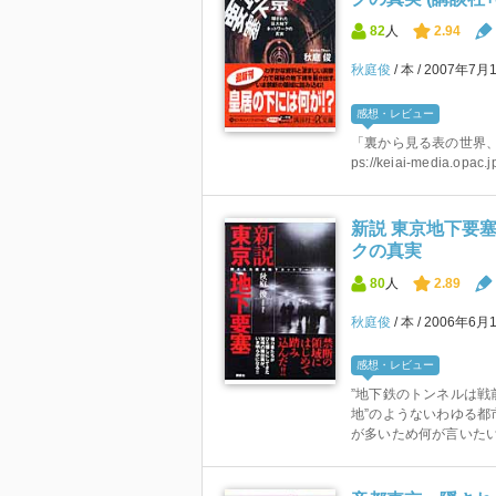
82
人
2.94
秋庭俊
本
2007年7月
感想・レビュー
「裏から見る表の世界、
ps://keiai-media.opac.jp
新説 東京地下要
クの真実
80
人
2.89
秋庭俊
本
2006年6月
感想・レビュー
”地下鉄のトンネルは
地”のようないわゆる
が多いため何が言いたい