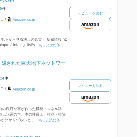
5
件
レビューを読む
1日
Amazon.co.jp
地下から見る地上の真実」 所蔵情報 htt
/opac/Holding_list/s...
もっと読む
塞 隠された巨大地下ネットワー
14
件
レビューを読む
1日
Amazon.co.jp
戦前の政府や軍が作った極秘トンネル跡
都市伝説系の本。本の性質上、推測・推論
か分かりづらいとこ...
もっと読む