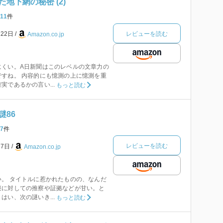
地下網の秘密 (2)
11
件
レビューを読む
月22日
Amazon.co.jp
にくい。A日新聞はこのレベルの文章力の
すね。 内容的にも憶測の上に憶測を重
実であるかの言い...
もっと読む
謎86
7
件
レビューを読む
27日
Amazon.co.jp
。 タイトルに惹かれたものの、なんだ
謎に対しての推察や証拠などが甘い。と
はい、次の謎いき...
もっと読む