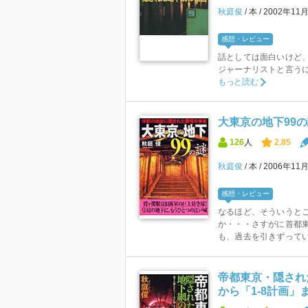
秋庭俊
本
2002年11
感想・レビュー
話としては面白いけど
ジャーナリストと言う
もっと読む
大東京の地下99の
126
人
2.85
秋庭俊
本
2006年11
感想・レビュー
なるほど、そういうと
か・・・さすがに首都東
も、過去を引きずって
帝都東京・隠され
から「1-8計画」ま