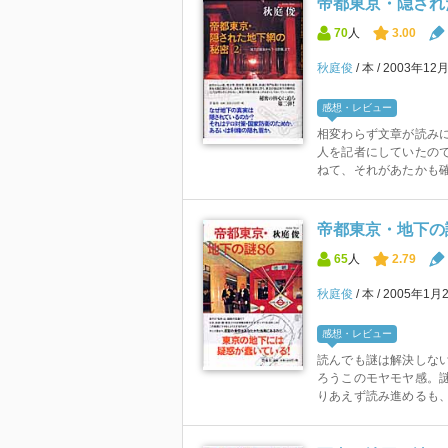
帝都東京・隠された
70
人
3.00
秋庭俊
本
2003年12
感想・レビュー
相変わらず文章が読み
人を記者にしていたので
ねて、それがあたかも確
帝都東京・地下の
65
人
2.79
秋庭俊
本
2005年1月
感想・レビュー
読んでも謎は解決しない
ろうこのモヤモヤ感。
りあえず読み進めるも、