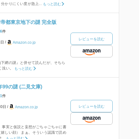
分かりにくい度が急上...
もっと読む
!帝都東京地下の謎 完全版
6
件
レビューを読む
3日
Amazon.co.jp
地下網の謎』と併せて読んだが、そちら
く浅い。
もっと読む
99の謎 (二見文庫)
1
件
レビューを読む
30日
Amazon.co.jp
 事実と仮説と妄想がごちゃごちゃに書
嬉しい顔） まぁ、そういう認識で読め
..
もっと読む