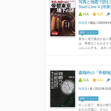
写真と地図で読む
Start Line 4 (洋
58
人
3.22
秋庭俊
雑誌
2004年
感想・レビュー
東京に地下拠点があり
は、満更なくもなさそ
ぷんぷんする。 あれこれ
森鴎外の「帝都地
42
人
3.11
秋庭俊
本
2011年10
感想・レビュー
やっと読了。東京の地
からの主張に、さらに