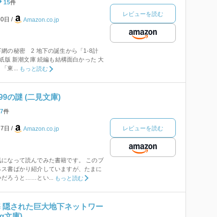
15
件
レビューを読む
30日
Amazon.co.jp
網の秘密 2 地下の誕生から「1-8計
紙版 新潮文庫 続編も結構面白かった 大
東...
もっと読む
9の謎 (二見文庫)
7
件
レビューを読む
27日
Amazon.co.jp
になって読んでみた書籍です。 このブ
ネス書ばかり紹介していますが、たまに
だろうと……とい...
もっと読む
塞 隠された巨大地下ネットワー
α文庫)