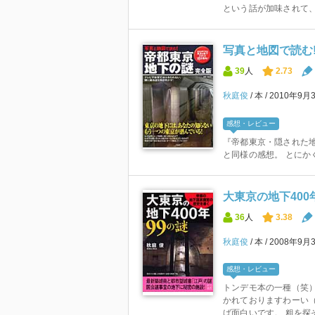
という話が加味されて、
写真と地図で読む
39
人
2.73
秋庭俊
本
2010年9月
感想・レビュー
『帝都東京・隠された
と同様の感想。 とにか
大東京の地下400年
36
人
3.38
秋庭俊
本
2008年9月
感想・レビュー
トンデモ本の一種（笑）
かれておりますわーい（
ば面白いです。 粗を探そ.