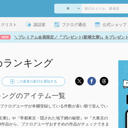
ックリスト
談話室
ブクログ通信
公式ショップ
＼プレミアム会員限定／『プレゼント(新潮文庫)』をプレゼン
NEW
めランキング
この著者の新刊を通知する
キングのアイテム一覧
ブクログユーザが本棚登録している件数が多い順で並んでい
潮文庫)』や『帝都東京・隠された地下網の秘密』や『大東京の
全19作品から、ブクログユーザおすすめの作品がチェックできま