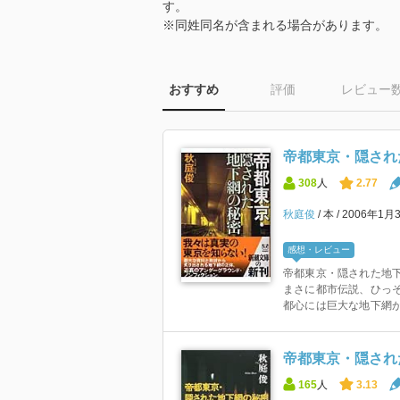
す。
※同姓同名が含まれる場合があります。
おすすめ
評価
レビュー
帝都東京・隠された
308
人
2.77
秋庭俊
本
2006年1月
感想・レビュー
帝都東京・隠された地下
まさに都市伝説、ひっ
都心には巨大な地下網があ
帝都東京・隠され
165
人
3.13