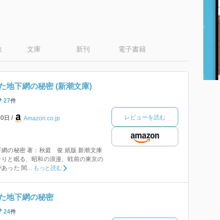
数
文庫
新刊
電子書籍
地下網の秘密 (新潮文庫)
27
件
レビューを読む
30日
Amazon.co.jp
網の秘密 著：秋庭 俊 紙版 新潮文庫
そりと眠る、昭和の浪漫、戦前の東京の
った 関...
もっと読む
た地下網の秘密
24
件