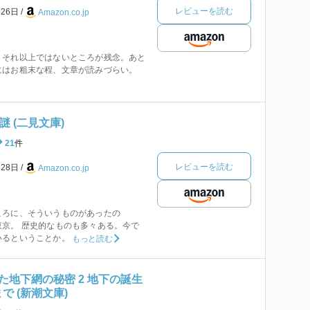
レビューを読む
月26日
Amazon.co.jp
、それ以上ではないところが残念。あと
にはお粗末な程、文章が読みづらい。
謎 (二見文庫)
21
件
レビューを読む
月28日
Amazon.co.jp
ころに、そういうものがあったの
京。 歴史的なものも多々ある。今で
いるということか。
もっと読む
た地下網の秘密 2 地下の誕生
で (新潮文庫)