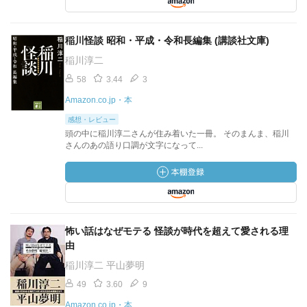
稲川怪談 昭和・平成・令和長編集 (講談社文庫)
稲川淳二
58
3.44
3
Amazon.co.jp・本
感想・レビュー
頭の中に稲川淳二さんが住み着いた一冊。 そのまんま、稲川
さんのあの語り口調が文字になって...
怖い話はなぜモテる 怪談が時代を超えて愛される理
由
稲川淳二 平山夢明
49
3.60
9
Amazon.co.jp・本