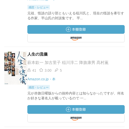
感想・レビュー
元祖、怪談の語り部ともいえる稲川氏と、現在の怪談を牽引す
る作家、平山氏の対談集です。 平...
人生の流儀
萩本欽一 加古里子 稲川淳二 降旗康男 髙村薫
41
3.00
5
Amazon.co.jp・本
感想・レビュー
元が赤旗日曜版からの抜粋内容とは知らなかったですが、何名
か好きな著名人が載っているので 一...