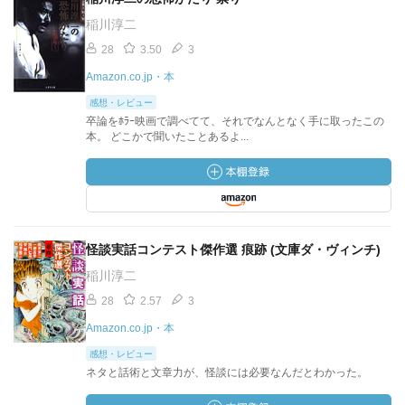
稲川淳二
28
3.50
3
Amazon.co.jp・本
感想・レビュー
卒論をﾎﾗｰ映画で調べてて、それでなんとなく手に取ったこの
本。 どこかで聞いたことあるよ...
怪談実話コンテスト傑作選 痕跡 (文庫ダ・ヴィンチ)
稲川淳二
28
2.57
3
Amazon.co.jp・本
感想・レビュー
ネタと話術と文章力が、怪談には必要なんだとわかった。