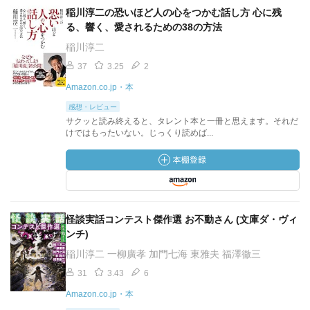
稲川淳二の恐いほど人の心をつかむ話し方 心に残
る、響く、愛されるための38の方法
稲川淳二
37
3.25
2
Amazon.co.jp・本
感想・レビュー
サクッと読み終えると、タレント本と一冊と思えます。それだ
けではもったいない。じっくり読めば...
怪談実話コンテスト傑作選 お不動さん (文庫ダ・ヴィ
ンチ)
稲川淳二 一柳廣孝 加門七海 東雅夫 福澤徹三
31
3.43
6
Amazon.co.jp・本