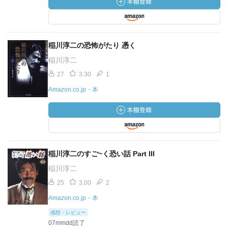
稲川淳二の恐怖がたり 憑く
稲川淳二
27
3.30
1
Amazon.co.jp・本
稲川淳二のすご~く恐い話 Part III
稲川淳二
25
3.00
2
Amazon.co.jp・本
感想・レビュー
07mmdd読了