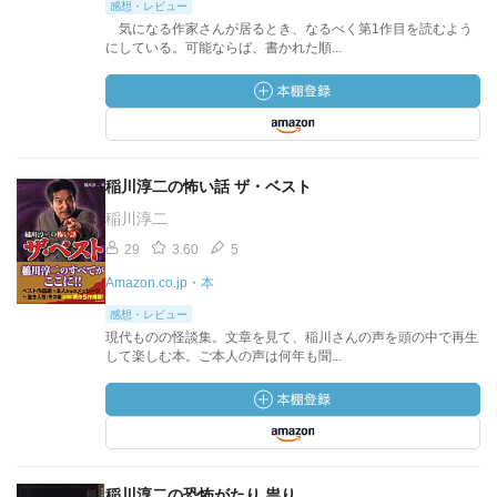
感想・レビュー
気になる作家さんが居るとき、なるべく第1作目を読むよう
にしている。可能ならば、書かれた順...
稲川淳二の怖い話 ザ・ベスト
稲川淳二
29
3.60
5
Amazon.co.jp・本
感想・レビュー
現代ものの怪談集。文章を見て、稲川さんの声を頭の中で再生
して楽しむ本。ご本人の声は何年も聞...
稲川淳二の恐怖がたり 祟り