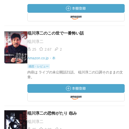
稲川淳二のこの世で一番怖い話
稲川淳二
25
2.67
2
Amazon.co.jp・本
感想・レビュー
内容は ライブの未公開話21話。 稲川淳二の口調そのままの文
章。
稲川淳二の恐怖がたり 怨み
稲川淳二