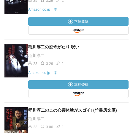
25
3.29
1
Amazon.co.jp・本
稲川淳二の恐怖がたり 呪い
稲川淳二
23
3.29
1
Amazon.co.jp・本
稲川淳二のこの心霊体験がスゴイ! (竹書房文庫)
稲川淳二
23
3.00
1