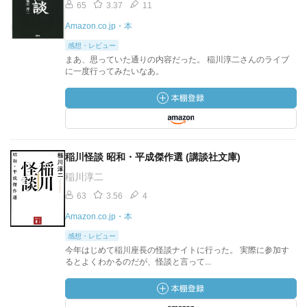
65
3.37
11
Amazon.co.jp・本
感想・レビュー
まあ、思っていた通りの内容だった。 稲川淳二さんのライブ
に一度行ってみたいなあ。
稲川怪談 昭和・平成傑作選 (講談社文庫)
稲川淳二
63
3.56
4
Amazon.co.jp・本
感想・レビュー
今年はじめて稲川座長の怪談ナイトに行った。 実際に参加す
るとよくわかるのだが、怪談と言って...