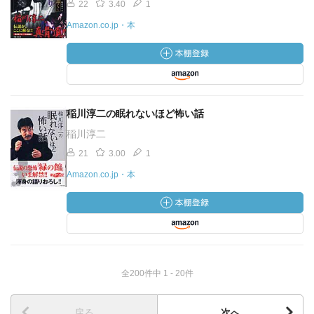
22
3.40
1
Amazon.co.jp・本
稲川淳二の眠れないほど怖い話
稲川淳二
21
3.00
1
Amazon.co.jp・本
全200件中 1 - 20件
戻る
次へ