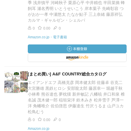
季 浅井慎平 河崎秋子 栗原心平 中井精也 半田菜摘 蜂
飼耳 瀬名秀明 いとうせいこう 岸本葉子 先崎彰容 つ
がおか一孝 中瀬悠太 たなか鮎子 三上奈緒 藤原祥弘
カルマ・ギャルゼン・シェルパ
0
0.00
0
Amazon.co.jp・電子書籍
[まとめ買い] A&F COUNTRY総合カタログ
エイアンドエフ 高橋克彦 岡本健太郎 佐藤卓 谷克二
大宮勝雄 黒鉄ヒロシ 安部龍太郎 藤原幸一 堀越千秋
小林希 熊谷達也 夢枕獏 新井敏記 八幡暁 井口和泉 椎
名誠 茂木健一郎 稲垣栄洋 鈴木みき 松井雪子 芦澤一
洋 角幡唯介 佐伯啓思 伊藤達生 竹沢うるま 山戸ユカ
松鳥むう
0
0.00
0
Amazon.co.jp