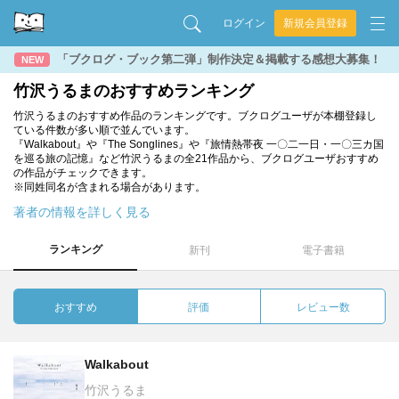
ログイン
新規会員登録
「ブクログ・ブック第二弾」制作決定＆掲載する感想大募集！
NEW
竹沢うるまのおすすめランキング
竹沢うるまのおすすめ作品のランキングです。ブクログユーザが本棚登録し
ている件数が多い順で並んでいます。
『Walkabout』や『The Songlines』や『旅情熱帯夜 一〇二一日・一〇三カ国
を巡る旅の記憶』など竹沢うるまの全21作品から、ブクログユーザおすすめ
の作品がチェックできます。
※同姓同名が含まれる場合があります。
著者の情報を詳しく見る
ランキング
新刊
電子書籍
おすすめ
評価
レビュー数
Walkabout
竹沢うるま