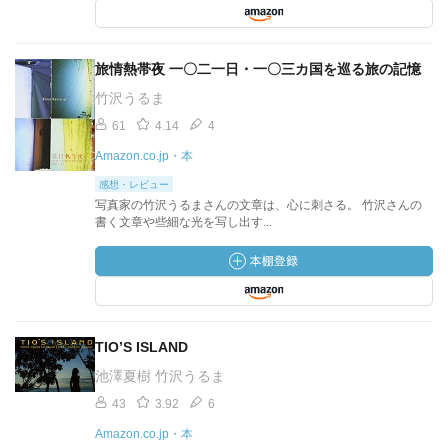
旅情熱帯夜 一〇二一日・一〇三カ国を巡る旅の記憶
竹沢うるま
61
4.14
4
Amazon.co.jp・本
感想・レビュー
写真家の竹沢うるまさんの文章は、心に刺さる。 竹沢さんの
書く文章や些細な光を写し出す...
TIO’S ISLAND
池澤夏樹 竹沢うるま
43
3.92
6
Amazon.co.jp・本