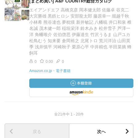
[まとめ買い] A&F COUNTRY総合カタログ
エイアンドエフ 高橋克彦 岡本健太郎 佐藤卓 谷克二
大宮勝雄 黒鉄ヒロシ 安部龍太郎 藤原幸一 堀越千秋
小林希 熊谷達也 夢枕獏 新井敏記 八幡暁 井口和泉 椎
名誠 茂木健一郎 稲垣栄洋 鈴木みき 松井雪子 芦澤一
洋 角幡唯介 佐伯啓思 伊藤達生 竹沢うるま 山戸ユカ
松鳥むう 知来要 倉岡裕之 北尾トロ 荒川洋治 山田英
季 浅井慎平 河崎秋子 栗原心平 中井精也 半田菜摘 蜂
飼耳
0
0.00
0
Amazon.co.jp・電子書籍
全21件中 1 - 20件
戻る
次へ