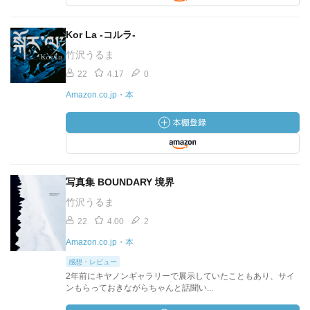
Kor La -コルラ-
竹沢うるま
22
4.17
0
Amazon.co.jp・本
写真集 BOUNDARY 境界
竹沢うるま
22
4.00
2
Amazon.co.jp・本
感想・レビュー
2年前にキヤノンギャラリーで展示していたこともあり、サイ
ンもらっておきながらちゃんと話聞い...