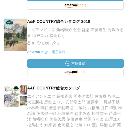
A&F COUNTRY総合カタログ 2018
エイアンドエフ 角幡唯介 佐伯啓思 伊藤達生 竹沢うる
ま 山戸ユカ 松鳥むう
0
0.00
0
Amazon.co.jp・電子書籍
A&F COUNTRY総合カタログ
エイアンドエフ 高橋克彦 岡本健太郎 佐藤卓 谷克二
大宮勝雄 黒鉄ヒロシ 安部龍太郎 藤原幸一 堀越千秋
小林希 熊谷達也 夢枕獏 新井敏記 八幡暁 井口和泉 椎
名誠 茂木健一郎 稲垣栄洋 鈴木みき 松井雪子 芦澤一
洋 角幡唯介 佐伯啓思 伊藤達生 竹沢うるま 山戸ユカ
松鳥むう 知来要 倉岡裕之 北尾トロ 荒川洋治 山田英