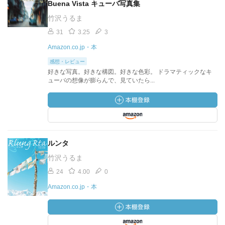
Buena Vista キューバ写真集
竹沢うるま
31
3.25
3
Amazon.co.jp・本
感想・レビュー
好きな写真。好きな構図。好きな色彩。 ドラマティックなキ
ューバの想像が膨らんで、見ていたら...
ルンタ
竹沢うるま
24
4.00
0
Amazon.co.jp・本