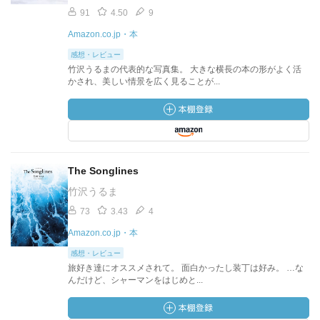
91
4.50
9
Amazon.co.jp・本
感想・レビュー
竹沢うるまの代表的な写真集。 大きな横長の本の形がよく活
かされ、美しい情景を広く見ることが...
The Songlines
竹沢うるま
73
3.43
4
Amazon.co.jp・本
感想・レビュー
旅好き達にオススメされて。 面白かったし装丁は好み。 …な
んだけど、シャーマンをはじめと...