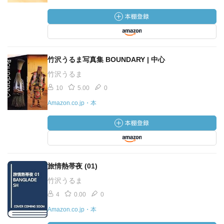
竹沢うるま写真集 BOUNDARY | 中心
竹沢うるま
10
5.00
0
Amazon.co.jp・本
旅情熱帯夜 (01)
竹沢うるま
4
0.00
0
Amazon.co.jp・本