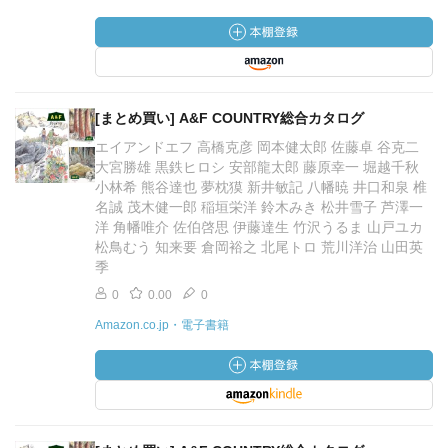
[まとめ買い] A&F COUNTRY総合カタログ
エイアンドエフ 高橋克彦 岡本健太郎 佐藤卓 谷克二
大宮勝雄 黒鉄ヒロシ 安部龍太郎 藤原幸一 堀越千秋
小林希 熊谷達也 夢枕獏 新井敏記 八幡暁 井口和泉 椎
名誠 茂木健一郎 稲垣栄洋 鈴木みき 松井雪子 芦澤一
洋 角幡唯介 佐伯啓思 伊藤達生 竹沢うるま 山戸ユカ
松鳥むう 知来要 倉岡裕之 北尾トロ 荒川洋治 山田英
季
0
0.00
0
Amazon.co.jp・電子書籍