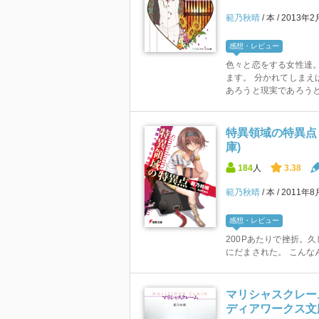
範乃秋晴
本
2013年2
感想・レビュー
色々と恋をする女性達。
ます。 分かれてしまえ
あろうと現実であろうと変
特異領域の特異点 真
庫)
184
人
3.38
範乃秋晴
本
2011年8
感想・レビュー
200Pあたりで挫折。
にだまされた。 こんな
マリシャスクレーム MA
ディアワークス文