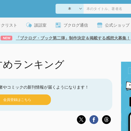
ックリスト
談話室
ブクログ通信
公式ショップ
「ブクログ・ブック第二弾」制作決定＆掲載する感想大募集！
NEW
すめランキング
者やコミックの新刊情報が届くようになります！
会員登録はこちら