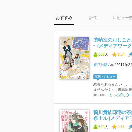
おすすめ
評価
レビュー
装幀室のおしごと
~ (メディアワーク
566
人
3.54
範乃秋晴
本
2017年2
感想・レビュー
続巻もあるみたい、、、
ませんか？～ | 書籍情報 |
ko.com...
もっと読む
鴨川貴族邸宅の茶
条上ル (メディア
529
人
2.76