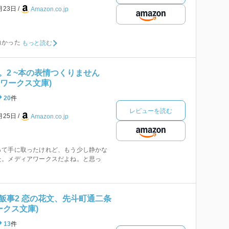
月23日
Amazon.co.jp
白かった
もっと読む
。2 ~本の表情つくりません
ィアワークス文庫)
20
件
レビューを読む
月25日
Amazon.co.jp
って手に取ったけれど、もう少し静かな
た。メディアワークスだよね。と思っ
飯事2 恋の花文、先斗町通二条
ークス文庫)
13
件