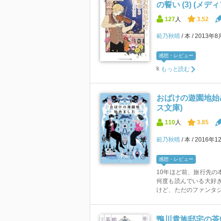
の誓い (3) (メ
127
人
3.52
範乃秋晴
本
2013年8
感想・レビュー
k
もっと読む
おばけの遊園地始め
ス文庫)
110
人
3.85
範乃秋晴
本
2016年1
感想・レビュー
10年ほど前、旅行先の
何度も読んでいる大好き
けど、ただのファンタジ
鴨川貴族邸宅の茶