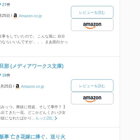
27
件
レビューを読む
月25日
Amazon.co.jp
仕事をしていたので。 こんな風に 自分
のならいいんですが．．． まあ面白かっ
那 (メディアワークス文庫)
19
件
レビューを読む
0月25日
Amazon.co.jp
みっつ。舞妓に怪盗、そして事件？ 】
出てきた一花。どこかどんくさい少女
妓になれたばかり...
もっと読む
飯事 亡き花嫁に捧ぐ、送り火