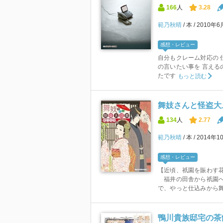
166
人
3.28
範乃秋晴
本
2010年6
感想・レビュー
自分もクレーム対応の 
の言いたい事を 言える
たです
もっと読む
舞妓さんと怪盗大旦
134
人
2.77
範乃秋晴
本
2014年1
感想・レビュー
【近頃、祇園を賑わす花
福井の田舎から祇園へ
で、やっと仕込みから舞
鴨川貴族邸宅の茶