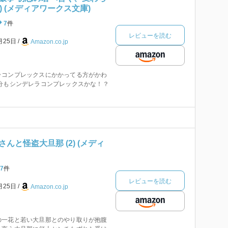
) (メディアワークス文庫)
7
件
レビューを読む
月25日
Amazon.co.jp
ラコンプレックスにかかってる方がかわ
分もシンデレラコンプレックスかな！？
んと怪盗大旦那 (2) (メディ
7
件
レビューを読む
月25日
Amazon.co.jp
の一花と若い大旦那とのやり取りが抱腹