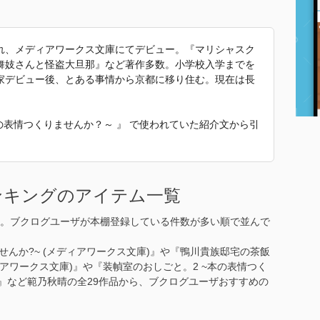
れ、メディアワークス文庫にてデビュー。『マリシャスク
舞妓さんと怪盗大旦那』など著作多数。小学校入学までを
家デビュー後、とある事情から京都に移り住む。現在は長
本の表情つくりませんか？～ 』 で使われていた紹介文から引
ンキングのアイテム一覧
。ブクログユーザが本棚登録している件数が多い順で並んで
せんか?~ (メディアワークス文庫)』や『鴨川貴族邸宅の茶飯
ィアワークス文庫)』や『装幀室のおしごと。2 ~本の表情つく
文庫)』など範乃秋晴の全29作品から、ブクログユーザおすすめの