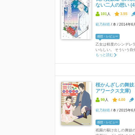
ない二人の想い (4
101
人
3.55
範乃秋晴
本
2014年6
感想・レビュー
乙女は軽度のシンデレ
いらしい。 そういう自
もっと読む
桜かんざしの舞妓さ
アワークス文庫)
99
人
4.00
範乃秋晴
本
2015年6
感想・レビュー
祇園の駆け出しの舞妓