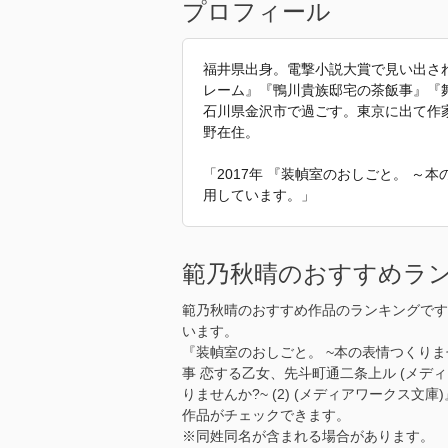
プロフィール
福井県出身。電撃小説大賞で見い出さ
レーム』『鴨川貴族邸宅の茶飯事』『
石川県金沢市で過ごす。東京に出て作
野在住。
「2017年 『装幀室のおしごと。 ～
用しています。」
範乃秋晴のおすすめラ
範乃秋晴のおすすめ作品のランキングです
います。
『装幀室のおしごと。 ~本の表情つくりま
事 恋する乙女、先斗町通二条上ル (メデ
りませんか?~ (2) (メディアワークス
作品がチェックできます。
※同姓同名が含まれる場合があります。