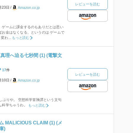
レビューを読む
月23日
Amazon.co.jp
 ゲームに課金するのもありだとは思い
ばお金はなくなる、というのは ゲームで
わ...
もっと読む
理へ迫る七秒間 (1) (電撃文
17
件
レビューを読む
月10日
Amazon.co.jp
久しぶりや。 空想科学冒険譚という文句
ん科学ちゃうわ。
もっと読む
LICIOUS CLAIM (1) (メ
庫)