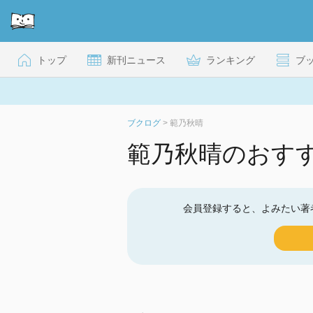
トップ
新刊ニュース
ランキング
ブ
ブクログ
>
範乃秋晴
範乃秋晴のおす
会員登録すると、よみたい著