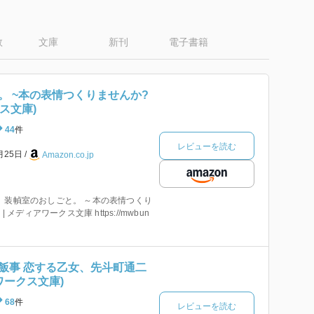
数
文庫
新刊
電子書籍
。 ~本の表情つくりませんか?
ス文庫)
44
件
レビューを読む
月25日
Amazon.co.jp
 装幀室のおしごと。 ～本の表情つくり
 メディアワークス文庫 https://mwbun
飯事 恋する乙女、先斗町通二
ワークス文庫)
68
件
レビューを読む