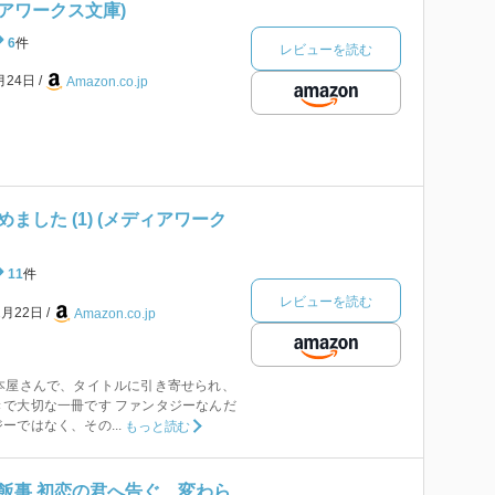
ディアワークス文庫)
6
件
レビューを読む
月24日
Amazon.co.jp
ました (1) (メディアワーク
11
件
レビューを読む
2月22日
Amazon.co.jp
本屋さんで、タイトルに引き寄せられ、
で大切な一冊です ファンタジーなんだ
ーではなく、その...
もっと読む
飯事 初恋の君へ告ぐ、変わら