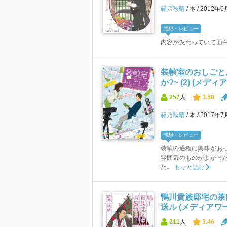
範乃秋晴
本
2012年6
感想・レビュー
内容が変わっていて面
装幀室のおしごと
か?~ (2) (メデ
257
人
3.58
範乃秋晴
本
2017年7
感想・レビュー
装幀の過程に興味があ
雰囲気のものがよかっ
た。
もっと読む
鴨川貴族邸宅の茶
送ル (メディアワ
211
人
3.46