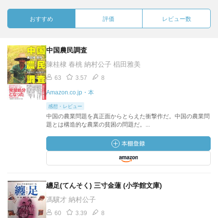
おすすめ
評価
レビュー数
中国農民調査
陳桂棣 春桃 納村公子 椙田雅美
63
3.57
8
Amazon.co.jp・本
感想・レビュー
中国の農業問題を真正面からとらえた衝撃作だ。中国の農業問
題とは構造的な農業の貧困の問題だ。...
纏足(てんそく) 三寸金蓮 (小学館文庫)
馮驥才 納村公子
60
3.39
8