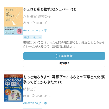
チェロと私と牧羊犬(シェパード)と
八月長安 納村公子
9
3.00
1
Amazon.co.jp・本
感想・レビュー
書籍についてこういった公開の場に書くと、身近なところから
クレームが入るので、読後記は控えさ...
もっと知ろうよ!中国 漢字のふるさとの言葉と文化 漢
字ってどこからきたの (1)
納村公子
8
3.00
1
Amazon.co.jp・本