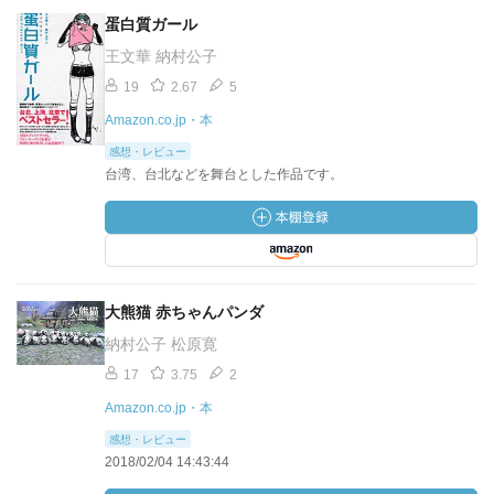
蛋白質ガール
王文華 納村公子
19
2.67
5
Amazon.co.jp・本
感想・レビュー
台湾、台北などを舞台とした作品です。
大熊猫 赤ちゃんパンダ
納村公子 松原寛
17
3.75
2
Amazon.co.jp・本
感想・レビュー
2018/02/04 14:43:44