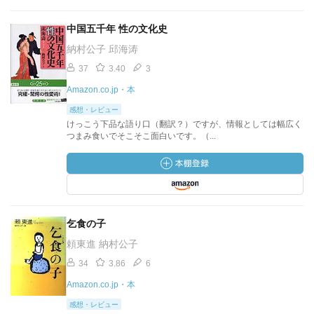
中国五千年 性の文化史
納村公子 邱海涛
37
3.40
3
Amazon.co.jp・本
感想・レビュー
けっこう下品な語り口（翻訳？）ですが、情報としては幅広く
つまみ食いでそこそこ面白いです。（...
乞食の子
頼東進 納村公子
34
3.86
6
Amazon.co.jp・本
感想・レビュー