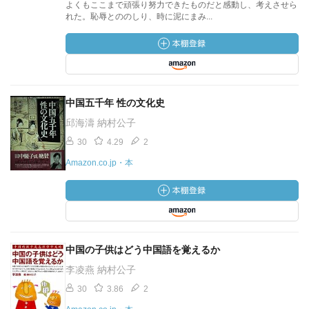
よくもここまで頑張り努力できたものだと感動し、考えさせら
れた。恥辱とののしり、時に泥にまみ...
中国五千年 性の文化史
邱海濤 納村公子
30
4.29
2
Amazon.co.jp・本
中国の子供はどう中国語を覚えるか
李凌燕 納村公子
30
3.86
2