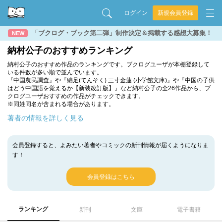
ログイン
新規会員登録
「ブクログ・ブック第二弾」制作決定＆掲載する感想大募集！
NEW
納村公子のおすすめランキング
納村公子のおすすめ作品のランキングです。ブクログユーザが本棚登録して
いる件数が多い順で並んでいます。
『中国農民調査』や『纏足(てんそく) 三寸金蓮 (小学館文庫)』や『中国の子供
はどう中国語を覚えるか【新装改訂版】』など納村公子の全26作品から、ブ
クログユーザおすすめの作品がチェックできます。
※同姓同名が含まれる場合があります。
著者の情報を詳しく見る
会員登録すると、よみたい著者やコミックの新刊情報が届くようになりま
す！
会員登録はこちら
ランキング
新刊
文庫
電子書籍