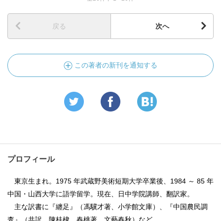
戻る
次へ
この著者の新刊を通知する
プロフィール
東京生まれ。1975 年武蔵野美術短期大学卒業後、1984 ～ 85 年
中国・山西大学に語学留学。現在、日中学院講師、翻訳家。
主な訳書に『纏足』（馮驥才著、小学館文庫）、『中国農民調
査』（共訳。陳桂棣、春桃著、文藝春秋）など。