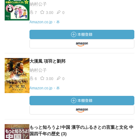
納村公子
7
3.00
0
Amazon.co.jp・本
大漢風 項羽と劉邦
納村公子
6
3.00
0
Amazon.co.jp・本
もっと知ろうよ!中国 漢字のふるさとの言葉と文化 中
国四千年の歴史 (3)