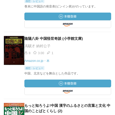
感想・レビュー
巻末に中国語の発音表(ピンイン表)がのっています。
陰陽八卦 中国怪世奇談 (小学館文庫)
馮驥才 納村公子
8
3.00
1
Amazon.co.jp・本
感想・レビュー
中国、北京などを舞台とした作品です。
もっと知ろうよ!中国 漢字のふるさとの言葉と文化 中
国のことばとくらし (2)