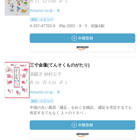
11
0.00
1
Amazon.co.jp・本
感想・レビュー
4-337-47702-0 95p 2001・9・5 初版4刷
三寸金蓮(てんそくものがたり)
馮驥才 納村公子
10
4.33
3
Amazon.co.jp・本
感想・レビュー
中国の古い風習「纏足」をめぐる物語。 纏足を否定するでも
肯定するでもなく 人々のドタバ...