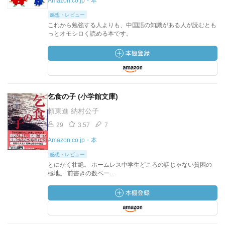
Amazon.co.jp・本
感想・レビュー
これから勉強する人よりも、中国語の知識がある人が読むとも
っとオモシロく読める本です。
乞食の子 (小学館文庫)
頼東進 納村公子
29
3.57
7
Amazon.co.jp・本
感想・レビュー
とにかく壮絶。 ホームレス中学生どころの話じゃない貧困の
極地。 前書きの数ペー...