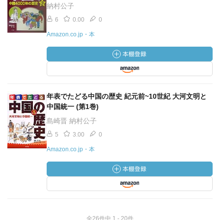
納村公子
6
0.00
0
Amazon.co.jp・本
年表でたどる中国の歴史 紀元前~10世紀 大河文明と
中国統一 (第1巻)
島崎晋 納村公子
5
3.00
0
Amazon.co.jp・本
全26件中 1 - 20件