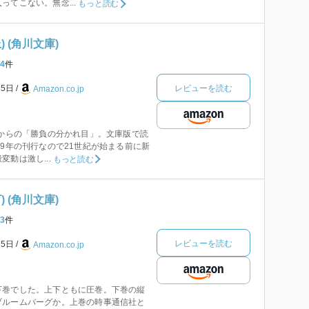
ってこない。無念...
もっと読む
 (角川文庫)
4
件
レビューを読む
25日
Amazon.co.jp
」からの「勝負の分かれ目」。文庫版で読
99年の刊行なので21世紀が始まる前に新
動は激し...
もっと読む
 (角川文庫)
3
件
レビューを読む
25日
Amazon.co.jp
下巻でした。上下ともに圧巻。下巻の縦
ブルームバーグか。上巻の時事通信社と