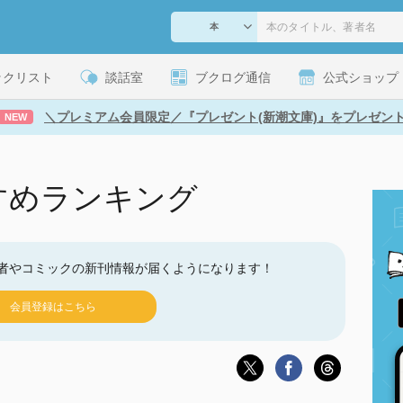
ックリスト
談話室
ブクログ通信
公式ショップ
＼プレミアム会員限定／『プレゼント(新潮文庫)』をプレゼン
NEW
すめランキング
者やコミックの新刊情報が届くようになります！
会員登録はこちら