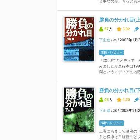
苦手なのか、ちっとも入
勝負の分かれ目(上)
57
人
3.92
下山進
本
2002年1月
感想・レビュー
「2050年のメディア
みましたが単行本は19
聞というメディアの地殻変
勝負の分かれ目(下)
43
人
4.20
下山進
本
2002年1月
感想・レビュー
上巻にもまして激流の
糸と横糸は日経新聞と