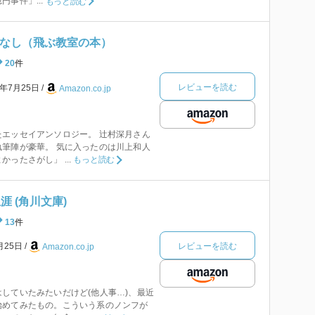
事件」...
もっと読む
はなし（飛ぶ教室の本）
20
件
レビューを読む
5年7月25日
Amazon.co.jp
エッセイアンソロジー。 辻村深月さん
筆陣が豪華。 気に入ったのは川上和人
ったさがし」 ...
もっと読む
涯 (角川文庫)
13
件
レビューを読む
月25日
Amazon.co.jp
していたみたいだけど(他人事…)、最近
始めてみたもの。こういう系のノンフが