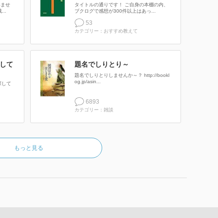
いませ
タイトルの通りです！ ご自身の本棚の内、
..
ブクログで感想が300件以上はあっ...
53
カテゴリー：おすすめ教えて
して
題名でしりとり～
題名でしりとりしませんか～？ http://bookl
og.jp/asin...
探して
6893
カテゴリー：雑談
もっと見る