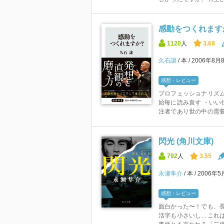
感動をつくれますか
1120
人
3.68
久石譲
本
2006年8月
感想・レビュー
プロフェッショナリズ
始毎に読み直す ・いい
注者であり世の中の需要 
閃光 (角川文庫)
792
人
3.55
永瀬隼介
本
2006年5
感想・レビュー
面白かった〜！でも、長
活字も小さいし…これは老