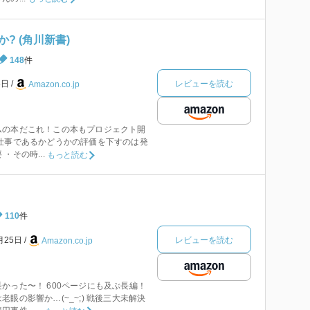
? (角川新書)
148
件
レビューを読む
8日
Amazon.co.jp
ムの本だこれ！この本もプロジェクト開
仕事であるかどうかの評価を下すのは発
・その時...
もっと読む
110
件
レビューを読む
月25日
Amazon.co.jp
かった〜！ 600ページにも及ぶ長編！
眼の影響か…(~_~;) 戦後三大未解決