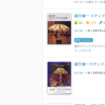
ロイターも絡んでいきま
緒方修一 ステン
6
人
4.00
1
緒方修一
本
1997年
感想・レビュー
彼のステンドグラスラ
もっと読む
緒方修一ステンド
緒方修一
本
1991年1