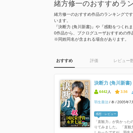
緒方修一のおすすめラ
緒方修一のおすすめ作品のランキングです
います。
『決断力 (角川新書)』や『感動をつくれま
0作品から、ブクログユーザおすすめの作
※同姓同名が含まれる場合があります。
おすすめ
評価
レビュー
決断力 (角川新書)
6442
人
3.56
羽生善治
本
2005年
感想・レビュー
「直観力」が良かったの
りてみました。 「直観
しかったですが、羽生さん