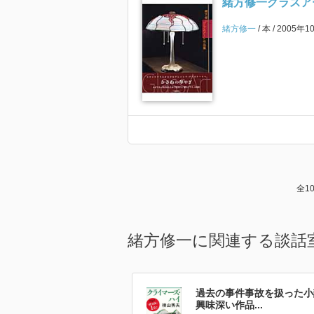
緒方修一グラスア
緒方修一
本
2005年1
全1
緒方修一に関連する談話
過去の事件事故を扱った小
興味深い作品...