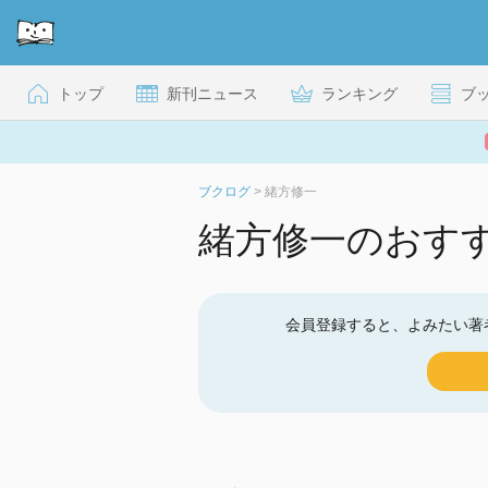
トップ
新刊ニュース
ランキング
ブ
ブクログ
>
緒方修一
緒方修一のおす
会員登録すると、よみたい著