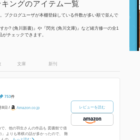
ンキングのアイテム一覧
。ブクログユーザが本棚登録している件数が多い順で並んで
すか? (角川新書)』や『閃光 (角川文庫)』など緒方修一の全1
品がチェックできます。
数
文庫
新刊
753
件
レビューを読む
7月8日
Amazon.co.jp
で、他の羽生さんの作品も 図書館で借
力」よりも将棋の話が多かったので、 難
の...
もっと読む