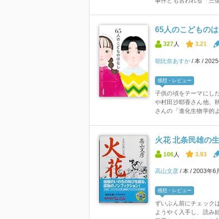
事件とも言われる「三億円
65人のこどもの
327
人
3.21
朝比奈あすか
本
202
感想・レビュー
子供の頃をテーマにした
や村田沙耶香さん他、執
さんの「進化生物学的よか
火花 北条民雄の生
106
人
3.93
高山文彦
本
2003年6
感想・レビュー
ずいぶん前にチェックは
ようやく入手し、読み