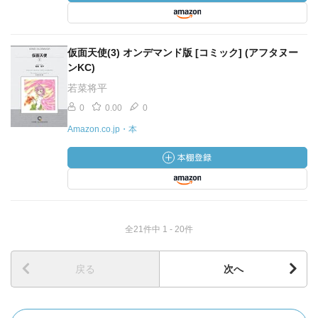
仮面天使(3) オンデマンド版 [コミック] (アフタヌー
ンKC)
若菜将平
0
0.00
0
Amazon.co.jp・本
全21件中 1 - 20件
戻る
次へ