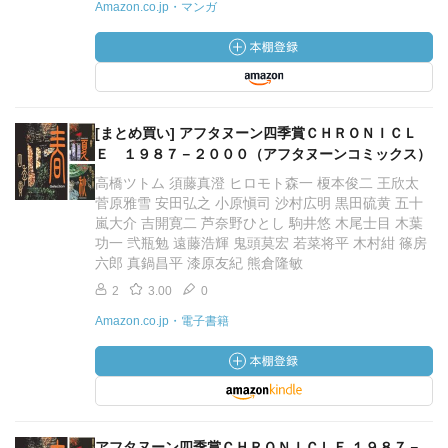
Amazon.co.jp・マンガ
[まとめ買い] アフタヌーン四季賞ＣＨＲＯＮＩＣＬ
Ｅ １９８７－２０００（アフタヌーンコミックス）
高橋ツトム 須藤真澄 ヒロモト森一 榎本俊二 王欣太
菅原雅雪 安田弘之 小原愼司 沙村広明 黒田硫黄 五十
嵐大介 吉開寛二 芦奈野ひとし 駒井悠 木尾士目 木葉
功一 弐瓶勉 遠藤浩輝 鬼頭莫宏 若菜将平 木村紺 篠房
六郎 真鍋昌平 漆原友紀 熊倉隆敏
2
3.00
0
Amazon.co.jp・電子書籍
アフタヌーン四季賞ＣＨＲＯＮＩＣＬＥ １９８７－