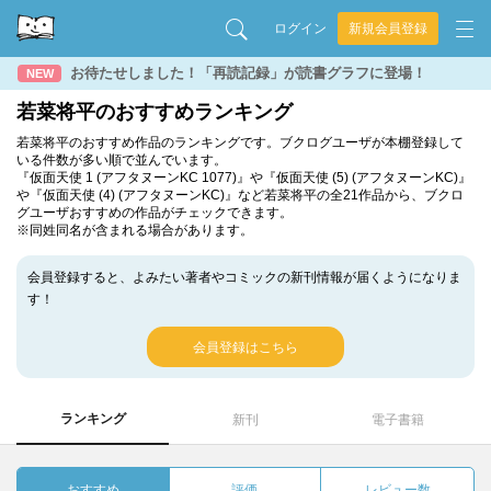
ログイン
新規会員登録
お待たせしました！「再読記録」が読書グラフに登場！
NEW
若菜将平のおすすめランキング
若菜将平のおすすめ作品のランキングです。ブクログユーザが本棚登録して
いる件数が多い順で並んでいます。
『仮面天使 1 (アフタヌーンKC 1077)』や『仮面天使 (5) (アフタヌーンKC)』
や『仮面天使 (4) (アフタヌーンKC)』など若菜将平の全21作品から、ブクロ
グユーザおすすめの作品がチェックできます。
※同姓同名が含まれる場合があります。
会員登録すると、よみたい著者やコミックの新刊情報が届くようになりま
す！
会員登録はこちら
ランキング
新刊
電子書籍
おすすめ
評価
レビュー数