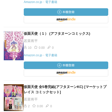
Amazon.co.jp・電子書籍
仮面天使（１） (アフタヌーンコミックス)
若菜将平
10
0.00
0
Amazon.co.jp・電子書籍
仮面天使 全5巻完結(アフタヌーンKC) [マーケットプ
レイス コミックセット]
若菜将平
2
0.00
0