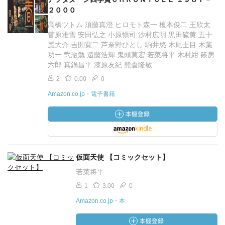
２０００
高橋ツトム 須藤真澄 ヒロモト森一 榎本俊二 王欣太
菅原雅雪 安田弘之 小原愼司 沙村広明 黒田硫黄 五十
嵐大介 吉開寛二 芦奈野ひとし 駒井悠 木尾士目 木葉
功一 弐瓶勉 遠藤浩輝 鬼頭莫宏 若菜将平 木村紺 篠房
六郎 真鍋昌平 漆原友紀 熊倉隆敏
2
0.00
0
Amazon.co.jp・電子書籍
仮面天使 【コミックセット】
若菜将平
1
3.00
0
Amazon.co.jp・本