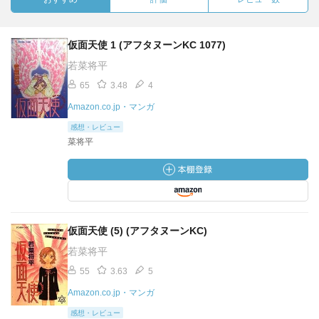
仮面天使 1 (アフタヌーンKC 1077)
若菜将平
65
3.48
4
Amazon.co.jp・マンガ
感想・レビュー
菜将平
仮面天使 (5) (アフタヌーンKC)
若菜将平
55
3.63
5
Amazon.co.jp・マンガ
感想・レビュー