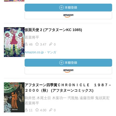
仮面天使 2 (アフタヌーンKC 1085)
若菜将平
46
3.47
0
Amazon.co.jp・マンガ
アフタヌーン四季賞ＣＨＲＯＮＩＣＬＥ １９８７－
２０００（秋） (アフタヌーンコミックス)
駒井悠 木尾士目 木葉功一 弐瓶勉 遠藤浩輝 鬼頭莫宏
若菜将平
11
4.00
0