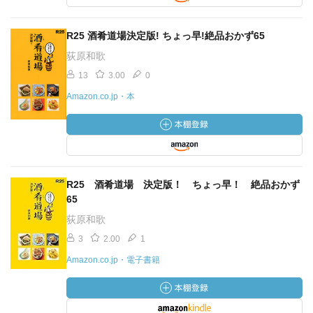
R25 酒肴道場決定版! ちょっ早!絶品おかず65
荻原和歌
13
3.00
0
Amazon.co.jp・本
R25 酒肴道場 決定版！ ちょっ早！ 絶品おかず
65
荻原和歌
3
2.00
1
Amazon.co.jp・電子書籍