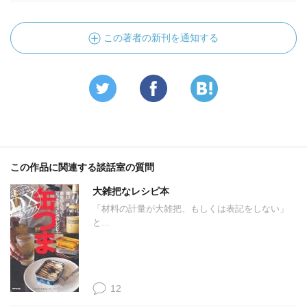
この著者の新刊を通知する
この作品に関連する談話室の質問
大雑把なレシピ本
「材料の計量が大雑把、もしくは表記をしない」
と...
12