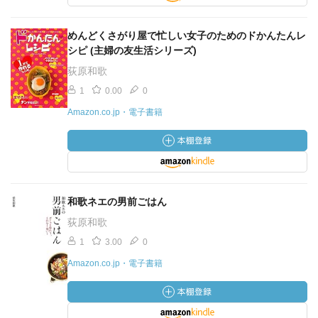
めんどくさがり屋で忙しい女子のためのドかんたんレ
シピ (主婦の友生活シリーズ)
荻原和歌
1
0.00
0
Amazon.co.jp・電子書籍
和歌ネエの男前ごはん
荻原和歌
1
3.00
0
Amazon.co.jp・電子書籍