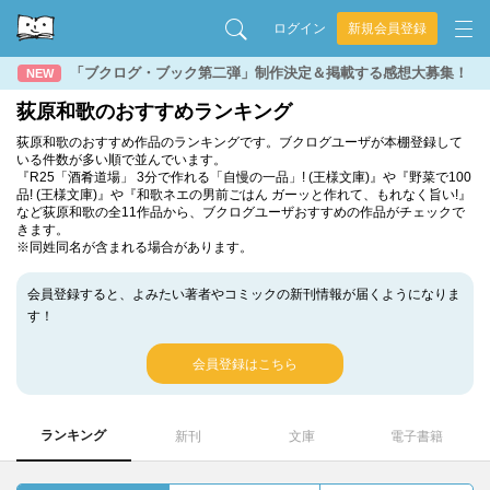
ログイン
新規会員登録
「ブクログ・ブック第二弾」制作決定＆掲載する感想大募集！
NEW
荻原和歌のおすすめランキング
荻原和歌のおすすめ作品のランキングです。ブクログユーザが本棚登録して
いる件数が多い順で並んでいます。
『R25「酒肴道場」 3分で作れる「自慢の一品」! (王様文庫)』や『野菜で100
品! (王様文庫)』や『和歌ネエの男前ごはん ガーッと作れて、もれなく旨い!』
など荻原和歌の全11作品から、ブクログユーザおすすめの作品がチェックで
きます。
※同姓同名が含まれる場合があります。
会員登録すると、よみたい著者やコミックの新刊情報が届くようになりま
す！
会員登録はこちら
ランキング
新刊
文庫
電子書籍