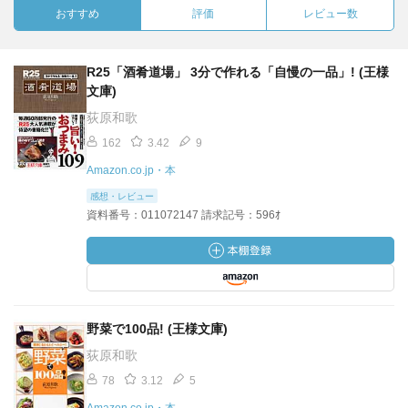
おすすめ
評価
レビュー数
R25「酒肴道場」 3分で作れる「自慢の一品」! (王様
文庫)
荻原和歌
162
3.42
9
Amazon.co.jp・本
感想・レビュー
資料番号：011072147 請求記号：596ｵ
野菜で100品! (王様文庫)
荻原和歌
78
3.12
5