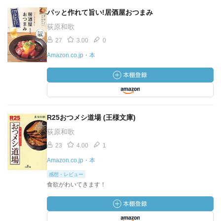
パッと作れて旨い!居酒屋おつまみ
荻原和歌
27
3.00
0
Amazon.co.jp・本
R25おつメシ道場 (王様文庫)
荻原和歌
23
4.00
1
Amazon.co.jp・本
感想・レビュー
食欲がわいてきます！