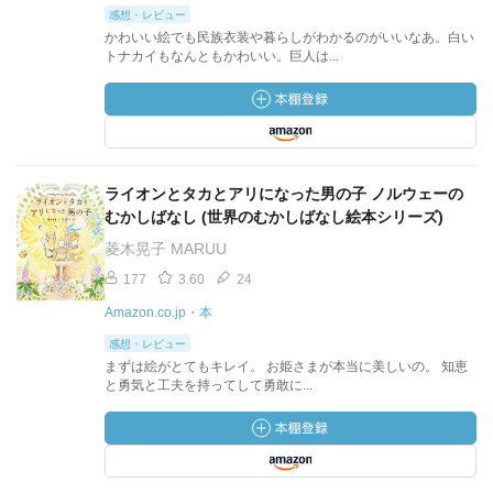
感想・レビュー
かわいい絵でも民族衣装や暮らしがわかるのがいいなあ。白い
トナカイもなんともかわいい。巨人は...
ライオンとタカとアリになった男の子 ノルウェーの
むかしばなし (世界のむかしばなし絵本シリーズ)
菱木晃子 MARUU
177
3.60
24
Amazon.co.jp・本
感想・レビュー
まずは絵がとてもキレイ。 お姫さまが本当に美しいの。 知恵
と勇気と工夫を持ってして勇敢に...