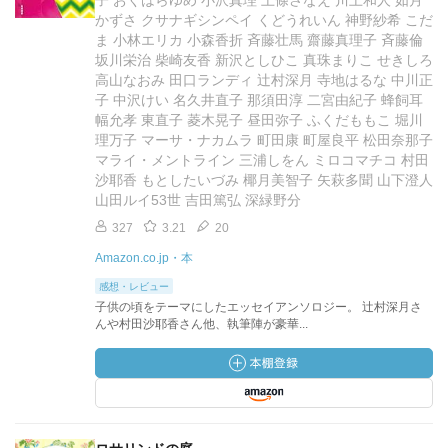
子 おくはらゆめ 小沢真理 上條さなえ 川上和人 如月
かずさ クサナギシンペイ くどうれいん 神野紗希 こだ
ま 小林エリカ 小森香折 斉藤壮馬 齋藤真理子 斉藤倫
坂川栄治 柴崎友香 新沢としひこ 真珠まりこ せきしろ
高山なおみ 田口ランディ 辻村深月 寺地はるな 中川正
子 中沢けい 名久井直子 那須田淳 二宮由紀子 蜂飼耳
幅允孝 東直子 菱木晃子 昼田弥子 ふくだももこ 堀川
理万子 マーサ・ナカムラ 町田康 町屋良平 松田奈那子
マライ・メントライン 三浦しをん ミロコマチコ 村田
沙耶香 もとしたいづみ 椰月美智子 矢萩多聞 山下澄人
山田ルイ53世 吉田篤弘 深緑野分
327
3.21
20
Amazon.co.jp・本
感想・レビュー
子供の頃をテーマにしたエッセイアンソロジー。 辻村深月さ
んや村田沙耶香さん他、執筆陣が豪華...