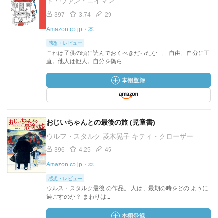
ド・ヴァン・ニイマン
397
3.74
29
Amazon.co.jp・本
感想・レビュー
これは子供の頃に読んでおくべきだったな...。 自由。自分に正
直。他人は他人。自分を偽ら...
おじいちゃんとの最後の旅 (児童書)
ウルフ・スタルク 菱木晃子 キティ・クローザー
396
4.25
45
Amazon.co.jp・本
感想・レビュー
ウルス・スタルク最後 の作品。 人は、最期の時をどの ように
過ごすのか？ まわりは...