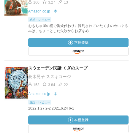
160
3.27
13
Amazon.co.jp・本
感想・レビュー
おもちゃ屋の棚で番犬代わりに陳列されていたくまのぬいぐる
みは、ちょっとした失敗からお店をめ...
スウェーデン民話 くぎのスープ
菱木晃子 スズキコージ
153
3.84
22
Amazon.co.jp・本
感想・レビュー
2022.1.27 2-2 2021.6.24 6-1