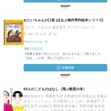
おじいちゃんの口笛 (ほるぷ海外秀作絵本シリーズ)
ウルフ・スタルク 菱木晃子 アンナヘグルンド
366
4.15
34
Amazon.co.jp・本
感想・レビュー
【原書を初めて読んだとき、涙が止まらなくて困りました。
「ああ、この本、死んでも訳したい！」...
65人のこどものはなし（飛ぶ教室の本）
朝比奈あすか 飛鳥井千砂 天野健太郎 彩瀬まる 安東み
きえ いしいしんじ 石川直樹 いとうみく 岩瀬成子 大
阿久佳乃 大沼紀子 岡田淳 緒方修一 岡野大嗣 荻原規