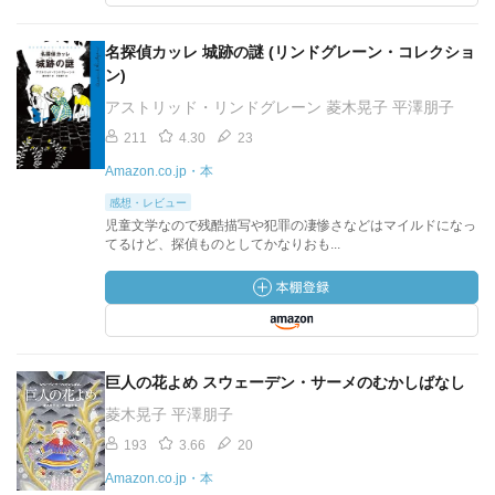
名探偵カッレ 城跡の謎 (リンドグレーン・コレクショ
ン)
アストリッド・リンドグレーン 菱木晃子 平澤朋子
211
4.30
23
Amazon.co.jp・本
感想・レビュー
児童文学なので残酷描写や犯罪の凄惨さなどはマイルドになっ
てるけど、探偵ものとしてかなりおも...
巨人の花よめ スウェーデン・サーメのむかしばなし
菱木晃子 平澤朋子
193
3.66
20
Amazon.co.jp・本