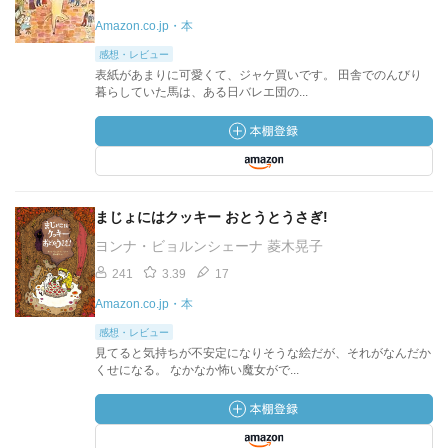
Amazon.co.jp・本
感想・レビュー
表紙があまりに可愛くて、ジャケ買いです。 田舎でのんびり
暮らしていた馬は、ある日バレエ団の...
まじょにはクッキー おとうとうさぎ!
ヨンナ・ビョルンシェーナ 菱木晃子
241
3.39
17
Amazon.co.jp・本
感想・レビュー
見てると気持ちが不安定になりそうな絵だが、それがなんだか
くせになる。 なかなか怖い魔女がで...