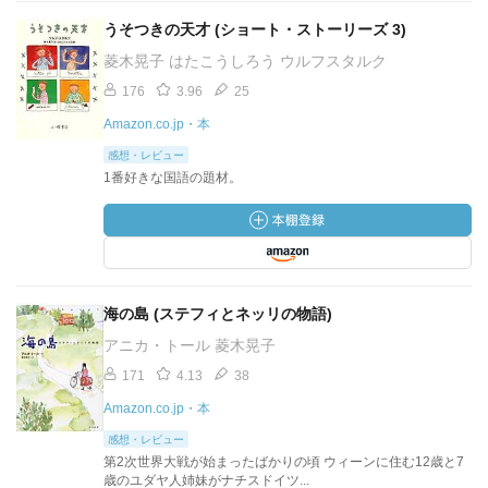
うそつきの天才 (ショート・ストーリーズ 3)
菱木晃子 はたこうしろう ウルフスタルク
176
3.96
25
Amazon.co.jp・本
感想・レビュー
1番好きな国語の題材。
海の島 (ステフィとネッリの物語)
アニカ・トール 菱木晃子
171
4.13
38
Amazon.co.jp・本
感想・レビュー
第2次世界大戦が始まったばかりの頃 ウィーンに住む12歳と7
歳のユダヤ人姉妹がナチスドイツ...