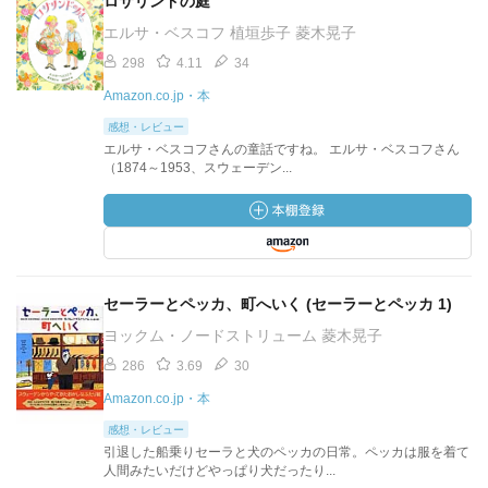
ロサリンドの庭
エルサ・ベスコフ 植垣歩子 菱木晃子
298
4.11
34
Amazon.co.jp・本
感想・レビュー
エルサ・ベスコフさんの童話ですね。 エルサ・ベスコフさん
（1874～1953、スウェーデン...
セーラーとペッカ、町へいく (セーラーとペッカ 1)
ヨックム・ノードストリューム 菱木晃子
286
3.69
30
Amazon.co.jp・本
感想・レビュー
引退した船乗りセーラと犬のペッカの日常。ペッカは服を着て
人間みたいだけどやっぱり犬だったり...