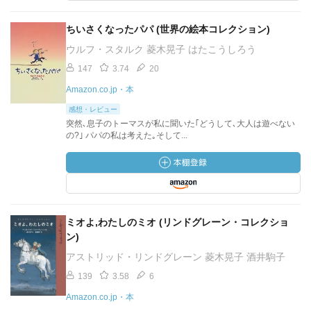
ちいさくなったパパ (世界の絵本コレクション)
ウルフ・スタルク 菱木晃子 はたこうしろう
147
3.74
20
Amazon.co.jp・本
感想・レビュー
突然､息子のトーマスが私に聞いた｢どうして､大人は遊べない
の?｣ パパの私は考えた｡そして...
ミオよ,わたしのミオ (リンドグレーン・コレクショ
ン)
アストリッド・リンドグレーン 菱木晃子 酒井駒子
139
3.58
6
Amazon.co.jp・本