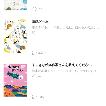
77
連想ゲーム
本のタイトル、作者、出版社、自分個人の思い出
な...
3379
すてきな絵本作家さんを教えてください
絵本の本棚をつくっています（作りかけですけ
ど）...
105