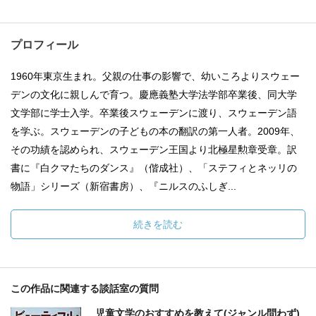
プロフィール
1960年東京生まれ。父親の仕事の影響で、幼いころよりスウェー
デンの文化に親しんで育つ。慶應義塾大学法学部卒業後、同大学
文学部に学士入学。卒業後スウェーデンに渡り、スウェーデン語
を学ぶ。スウェーデンの子どもの本の翻訳の第一人者。2009年、
その功績を認められ、スウェーデン王国より北極星勲章受章。訳
書に『白クマたちのダンス』（偕成社）、「ステフィとネッリの
物語」シリーズ（新宿書房）、『ニルスのふしぎ...
続きを読む
この作品に関連する談話室の質問
児童文学のおすすめを教えて(ジャンル問わず)