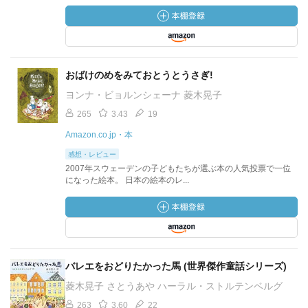
おばけのめをみておとうとうさぎ!
ヨンナ・ビョルンシェーナ 菱木晃子
265
3.43
19
Amazon.co.jp・本
感想・レビュー
2007年スウェーデンの子どもたちが選ぶ本の人気投票で一位
になった絵本。 日本の絵本のレ...
バレエをおどりたかった馬 (世界傑作童話シリーズ)
菱木晃子 さとうあや ハーラル・ストルテンベルグ
263
3.60
22