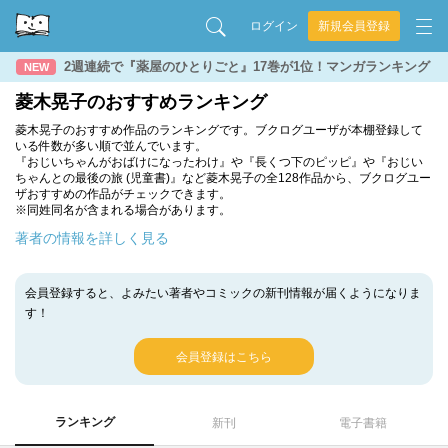
ログイン
新規会員登録
2週連続で『薬屋のひとりごと』17巻が1位！マンガランキング
NEW
菱木晃子のおすすめランキング
菱木晃子のおすすめ作品のランキングです。ブクログユーザが本棚登録して
いる件数が多い順で並んでいます。
『おじいちゃんがおばけになったわけ』や『長くつ下のピッピ』や『おじい
ちゃんとの最後の旅 (児童書)』など菱木晃子の全128作品から、ブクログユー
ザおすすめの作品がチェックできます。
※同姓同名が含まれる場合があります。
著者の情報を詳しく見る
会員登録すると、よみたい著者やコミックの新刊情報が届くようになりま
す！
会員登録はこちら
ランキング
新刊
電子書籍