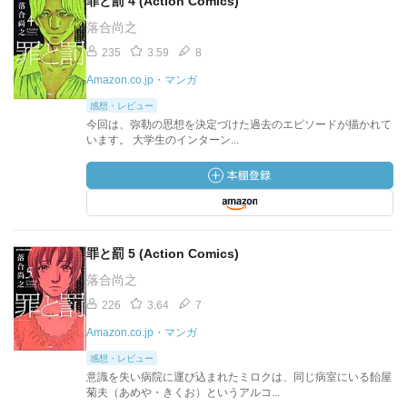
罪と罰 4 (Action Comics)
落合尚之
235
3.59
8
Amazon.co.jp・マンガ
感想・レビュー
今回は、弥勒の思想を決定づけた過去のエピソードが描かれて
います。 大学生のインターン...
罪と罰 5 (Action Comics)
落合尚之
226
3.64
7
Amazon.co.jp・マンガ
感想・レビュー
意識を失い病院に運び込まれたミロクは、同じ病室にいる飴屋
菊夫（あめや・きくお）というアルコ...