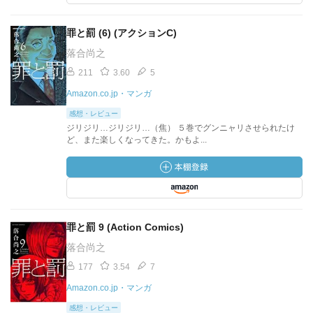
罪と罰 (6) (アクションC)
落合尚之
211
3.60
5
Amazon.co.jp・マンガ
感想・レビュー
ジリジリ…ジリジリ…（焦） ５巻でグンニャリさせられたけ
ど、また楽しくなってきた。かもよ...
罪と罰 9 (Action Comics)
落合尚之
177
3.54
7
Amazon.co.jp・マンガ
感想・レビュー