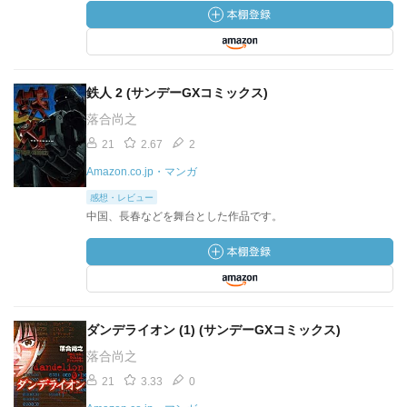
鉄人 2 (サンデーGXコミックス)
落合尚之
21
2.67
2
Amazon.co.jp・マンガ
感想・レビュー
中国、長春などを舞台とした作品です。
ダンデライオン (1) (サンデーGXコミックス)
落合尚之
21
3.33
0