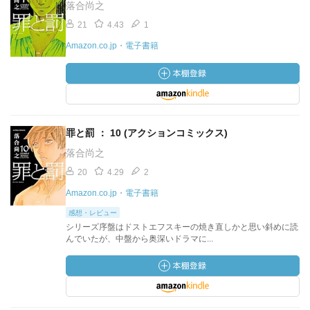
落合尚之
21
4.43
1
Amazon.co.jp・電子書籍
罪と罰 ： 10 (アクションコミックス)
落合尚之
20
4.29
2
Amazon.co.jp・電子書籍
感想・レビュー
シリーズ序盤はドストエフスキーの焼き直しかと思い斜めに読
んでいたが、中盤から奥深いドラマに...