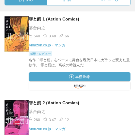
罪と罰 1 (Action Comics)
落合尚之
540
3.48
66
Amazon.co.jp・マンガ
感想・レビュー
名作「罪と罰」をベースに舞台を現代日本にガラッと変えた意
欲作。 罪と罰は、高校の時読んだ...
罪と罰 2 (Action Comics)
落合尚之
260
3.47
12
Amazon.co.jp・マンガ