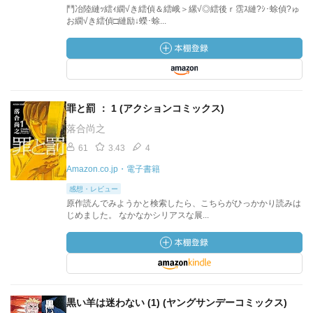
鬥冶陸縺ｯ繧ｨ繝√き繧偵＆繧峨＞縲√◎繧後ｒ霑ｽ縺?ｼ･蜍偵?ゅ
お繝√き繧偵□縺励↓蠑･蜍...
罪と罰 ： 1 (アクションコミックス)
落合尚之
61
3.43
4
Amazon.co.jp・電子書籍
感想・レビュー
原作読んでみようかと検索したら、こちらがひっかかり読みは
じめました。 なかなかシリアスな展...
黒い羊は迷わない (1) (ヤングサンデーコミックス)