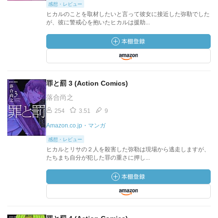
感想・レビュー
ヒカルのことを取材したいと言って彼女に接近した弥勒でした
が、彼に警戒心を抱いたヒカルは援助...
罪と罰 3 (Action Comics)
落合尚之
254
3.51
9
Amazon.co.jp・マンガ
感想・レビュー
ヒカルとリサの２人を殺害した弥勒は現場から逃走しますが、
たちまち自分が犯した罪の重さに押し...