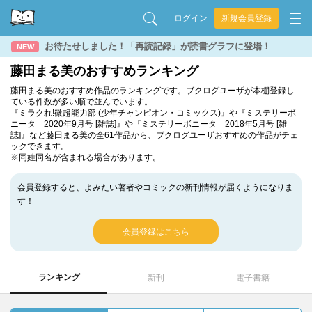
ログイン
新規会員登録
お待たせしました！「再読記録」が読書グラフに登場！
NEW
藤田まる美のおすすめランキング
藤田まる美のおすすめ作品のランキングです。ブクログユーザが本棚登録し
ている件数が多い順で並んでいます。
『ミラクれ!微超能力部 (少年チャンピオン・コミックス)』や『ミステリーボ
ニータ 2020年9月号 [雑誌]』や『ミステリーボニータ 2018年5月号 [雑
誌]』など藤田まる美の全61作品から、ブクログユーザおすすめの作品がチェ
ックできます。
※同姓同名が含まれる場合があります。
会員登録すると、よみたい著者やコミックの新刊情報が届くようになりま
す！
会員登録はこちら
ランキング
新刊
電子書籍