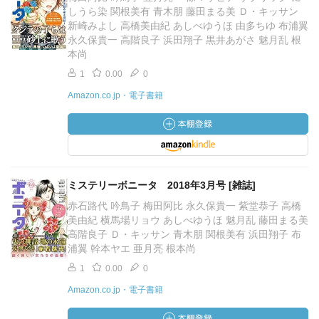
しうら染 関根美有 青木朋 藤田まる美 Ｄ・キッサン
新崎みよし 高橋美由紀 あしべゆうほ 由多ちゆ 布浦翼
永久保貴一 高階良子 浜田翔子 黒井あがさ 魅月乱 根
本尚
1
0.00
0
Amazon.co.jp・電子書籍
ミステリーボニータ 2018年3月号 [雑誌]
赤石路代 吟鳥子 梅田阿比 永久保貴一 紫堂恭子 高橋
美由紀 横馬場リョウ あしべゆうほ 魅月乱 藤田まる美
高階良子 Ｄ・キッサン 青木朋 関根美有 浜田翔子 布
浦翼 幹本ヤエ 亜月亮 根本尚
1
0.00
0
Amazon.co.jp・電子書籍