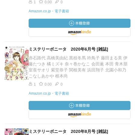
1
0.00
0
Amazon.co.jp・電子書籍
ミステリーボニータ 2020年6月号 [雑誌]
赤石路代 高橋美由紀 黒枝冬馬 吟鳥子 藤田まる美 伊
藤たつき 橘ミズキ 奈々巻かなこ 会田薫 本田 青木朋
室長サオリ 紫堂恭子 関根美有 浜田翔子 北園小和乃
こなしあかや 根本尚
1
0.00
0
Amazon.co.jp・電子書籍
ミステリーボニータ 2020年8月号 [雑誌]