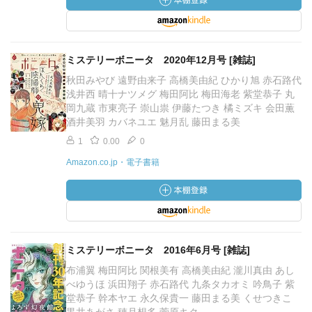
ミステリーボニータ 2020年12月号 [雑誌]
秋田みやび 遠野由来子 高橋美由紀 ひかり旭 赤石路代
浅井西 晴十ナツメグ 梅田阿比 梅田海老 紫堂恭子 丸
岡九蔵 市東亮子 崇山祟 伊藤たつき 橘ミズキ 会田薫
酒井美羽 カバネユエ 魅月乱 藤田まる美
1
0.00
0
Amazon.co.jp・電子書籍
ミステリーボニータ 2016年6月号 [雑誌]
布浦翼 梅田阿比 関根美有 高橋美由紀 瀧川真由 あし
べゆうほ 浜田翔子 赤石路代 九条タカオミ 吟鳥子 紫
堂恭子 幹本ヤエ 永久保貴一 藤田まる美 くせつきこ