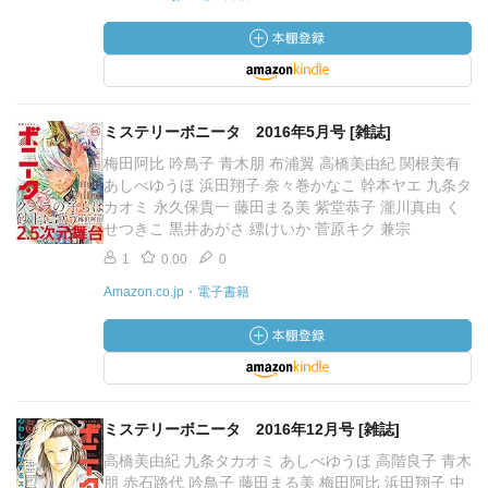
ミステリーボニータ 2016年5月号 [雑誌]
梅田阿比 吟鳥子 青木朋 布浦翼 高橋美由紀 関根美有
あしべゆうほ 浜田翔子 奈々巻かなこ 幹本ヤエ 九条タ
カオミ 永久保貴一 藤田まる美 紫堂恭子 瀧川真由 く
せつきこ 黒井あがさ 縹けいか 菅原キク 兼宗
1
0.00
0
Amazon.co.jp・電子書籍
ミステリーボニータ 2016年12月号 [雑誌]
高橋美由紀 九条タカオミ あしべゆうほ 高階良子 青木
朋 赤石路代 吟鳥子 藤田まる美 梅田阿比 浜田翔子 中