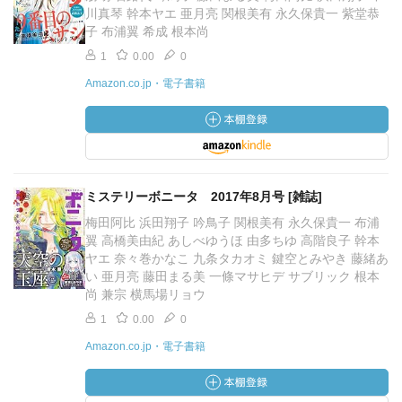
川真琴 幹本ヤエ 亜月亮 関根美有 永久保貴一 紫堂恭
子 布浦翼 希成 根本尚
1
0.00
0
Amazon.co.jp・電子書籍
ミステリーボニータ 2017年8月号 [雑誌]
梅田阿比 浜田翔子 吟鳥子 関根美有 永久保貴一 布浦
翼 高橋美由紀 あしべゆうほ 由多ちゆ 高階良子 幹本
ヤエ 奈々巻かなこ 九条タカオミ 鍵空とみやき 藤緒あ
い 亜月亮 藤田まる美 一條マサヒデ サブリック 根本
尚 兼宗 横馬場リョウ
1
0.00
0
Amazon.co.jp・電子書籍