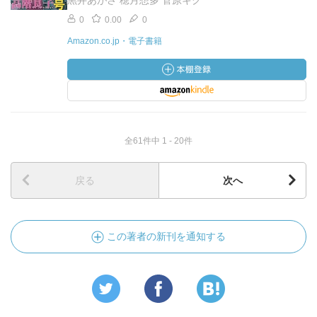
黒井あがさ 穂月想多 菅原キク
0
0.00
0
Amazon.co.jp・電子書籍
全61件中 1 - 20件
戻る
次へ
この著者の新刊を通知する