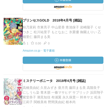
プリンセスGOLD 2018年4月号 [雑誌]
秋乃茉莉 市東亮子 中山星香 青池保子 岩崎陽子 くせ
つきこ 松川祐里子 もとなおこ 氷栗優 御園えりい 乙
畑里仁 藤田まる美
1
0.00
0
Amazon.co.jp・電子書籍
ミステリーボニータ 2018年4月号 [雑誌]
高橋美由紀 久世みずき 亜月亮 藤田まる美 高階良子
にしうら染 青木朋 一條マサヒデ サブリック 浜田翔子
紫堂恭子 潮見知佳 布浦翼 永久保貴一 幹本ヤエ 松永
江莉子 関根美有 野間美由紀 根本尚