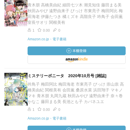
青木朋 高橋美由紀 細田七ツ木 潮見知佳 藤田まる美
秋田みやび 遠野由来子 びっけ 市東亮子 梅田阿比 梅
田海老 伊藤たつき 橘ミズキ 高階良子 吟鳥子 会田薫
室長サオリ 関根美有
1
0.00
0
Amazon.co.jp・電子書籍
ミステリーボニータ 2020年10月号 [雑誌]
吟鳥子 梅田阿比 梅田海老 市東亮子 びっけ 崇山祟 高
橋美由紀 関根美有 会田薫 桑原水菜 浜田翔子 マキノ
マキ 青木朋 丸岡九蔵 秋田みやび 遠野由来子 奈々巻
かなこ 藤田まる美 長池とも子 カバネユエ
1
0.00
0
Amazon.co.jp・電子書籍