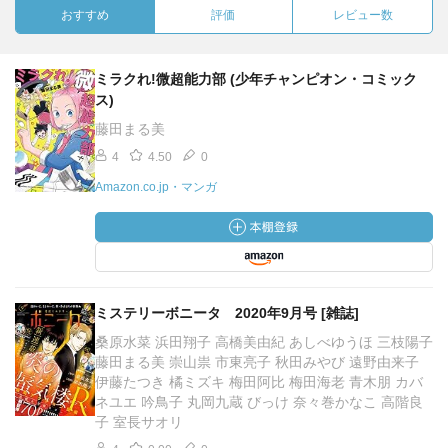
おすすめ
評価
レビュー数
ミラクれ!微超能力部 (少年チャンピオン・コミック
ス)
藤田まる美
4
4.50
0
Amazon.co.jp・マンガ
ミステリーボニータ 2020年9月号 [雑誌]
桑原水菜 浜田翔子 高橋美由紀 あしべゆうほ 三枝陽子
藤田まる美 崇山祟 市東亮子 秋田みやび 遠野由来子
伊藤たつき 橘ミズキ 梅田阿比 梅田海老 青木朋 カバ
ネユエ 吟鳥子 丸岡九蔵 びっけ 奈々巻かなこ 高階良
子 室長サオリ