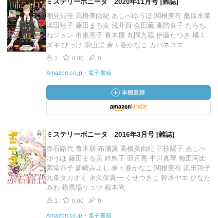
ミステリーボニータ 2020年11月号 [雑誌]
潮見知佳 高橋美由紀 あしべゆうほ 関根美有 桑原水菜
浜田翔子 藤田まる美 浅井西 会田薫 高階良子 たらち
ねジョン 市東亮子 青木朋 丸岡九蔵 伊藤たつき 橘ミ
ズキ びっけ 崇山祟 奈々巻かなこ カバネユエ
2
0.00
0
Amazon.co.jp・電子書籍
ミステリーボニータ 2016年3月号 [雑誌]
赤石路代 青木朋 布浦翼 高橋美由紀 三枝陽子 あしべ
ゆうほ 藤田まる美 吟鳥子 亜月亮 中川真琴 梅田阿比
紫堂恭子 新崎みよし 奈々巻かなこ 関根美有 浜田翔子
九条タカオミ 永久保貴一 くせつきこ 幹本ヤエ ひなた
みわ 横馬場リョウ 根本尚
1
0.00
0
Amazon.co.jp・電子書籍