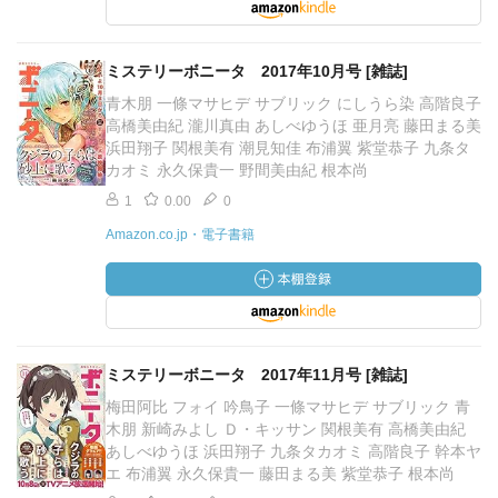
ミステリーボニータ 2017年10月号 [雑誌]
青木朋 一條マサヒデ サブリック にしうら染 高階良子
高橋美由紀 瀧川真由 あしべゆうほ 亜月亮 藤田まる美
浜田翔子 関根美有 潮見知佳 布浦翼 紫堂恭子 九条タ
カオミ 永久保貴一 野間美由紀 根本尚
1
0.00
0
Amazon.co.jp・電子書籍
ミステリーボニータ 2017年11月号 [雑誌]
梅田阿比 フォイ 吟鳥子 一條マサヒデ サブリック 青
木朋 新崎みよし Ｄ・キッサン 関根美有 高橋美由紀
あしべゆうほ 浜田翔子 九条タカオミ 高階良子 幹本ヤ
エ 布浦翼 永久保貴一 藤田まる美 紫堂恭子 根本尚