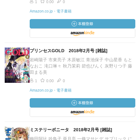
1
0.00
0
Amazon.co.jp・電子書籍
プリンセスGOLD 2018年2月号 [雑誌]
岩崎陽子 市東亮子 木原敏江 青池保子 中山星香 もと
なおこ 滝口琳々 秋乃茉莉 碧也ぴんく 灰野りつ子 藤
田まる美
1
0.00
0
Amazon.co.jp・電子書籍
ミステリーボニータ 2018年2月号 [雑誌]
梅田阿比 吟鳥子 亜月亮 一條マサヒデ サブリック に