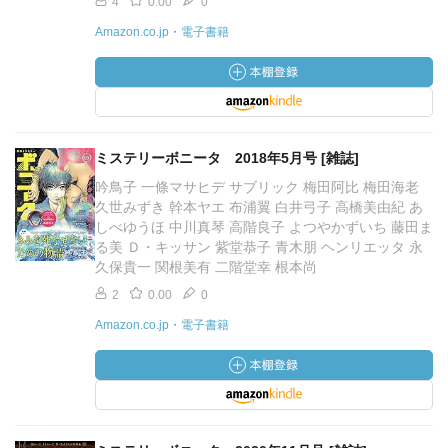
4
0.00
0
Amazon.co.jp・電子書籍
ミステリーボニータ 2018年5月号 [雑誌]
吟鳥子 一條マサヒデ サブリック 梅田阿比 梅田海老
久世みずき 幹本ヤエ 布浦翼 白井弓子 高橋美由紀 あ
しべゆうほ 中川真琴 高階良子 よつやかずいち 藤田ま
る美 Ｄ・キッサン 紫堂恭子 青木朋 ヘンリエッタ 永
久保貴一 関根美有 二階堂幸 根本尚
2
0.00
0
Amazon.co.jp・電子書籍