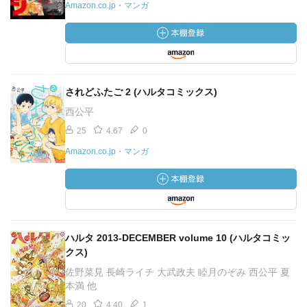
Amazon.co.jp・マンガ
されどふたご 2 (ハルタコミックス)
西公平
25
4.67
0
Amazon.co.jp・マンガ
ハルタ 2013-DECEMBER volume 10 (ハルタコミッ
クス)
佐野菜見 長崎ライチ 大武政夫 睦月のぞみ 西公平 夏
本満 他
20
4.40
1