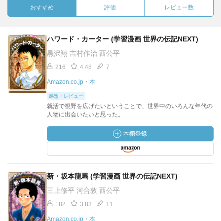
おすすめ
評価
レビュー数
ハワード・カーター (学習漫画 世界の伝記NEXT)
黒沢翔 吉村作治 西公平
216
4.48
7
Amazon.co.jp・本
感想・レビュー
就活で視野を広げたいということで、世界中のいろんな年代の
人物に出会いたいと思った。
新・坂本龍馬 (学習漫画 世界の伝記NEXT)
三上修平 河合敦 西公平
182
3.83
11
Amazon.co.jp・本