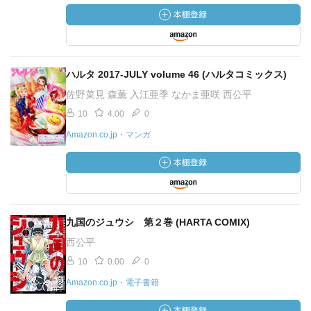
ハルタ 2017-JULY volume 46 (ハルタコミックス)
佐野菜見 森薫 入江亜季 なかま亜咲 西公平
10
4.00
0
Amazon.co.jp・マンガ
九国のジュウシ 第２巻 (HARTA COMIX)
西公平
10
0.00
0
Amazon.co.jp・電子書籍