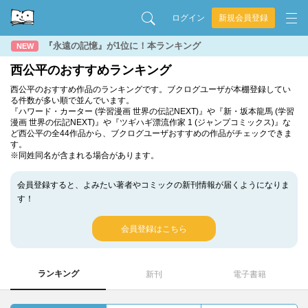
ログイン
新規会員登録
『永遠の記憶』が1位に！本ランキング
NEW
西公平のおすすめランキング
西公平のおすすめ作品のランキングです。ブクログユーザが本棚登録してい
る件数が多い順で並んでいます。
『ハワード・カーター (学習漫画 世界の伝記NEXT)』や『新・坂本龍馬 (学習
漫画 世界の伝記NEXT)』や『ツギハギ漂流作家 1 (ジャンプコミックス)』な
ど西公平の全44作品から、ブクログユーザおすすめの作品がチェックできま
す。
※同姓同名が含まれる場合があります。
会員登録すると、よみたい著者やコミックの新刊情報が届くようになりま
す！
会員登録はこちら
ランキング
新刊
電子書籍