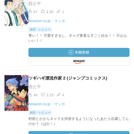
西公平
67
4.36
2
Amazon.co.jp・マンガ
感想・レビュー
尊い！！ 可愛すぎるし、ギャグ要素もすごく好み！！ 片山も
いい！！
ツギハギ漂流作家 2 (ジャンプコミックス)
西公平
46
3.29
4
Amazon.co.jp・マンガ
感想・レビュー
村雨とかからキャラを拝借するようになったあたり自粛してん
のか？（ばか！）