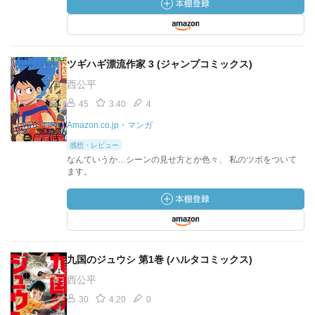
ツギハギ漂流作家 3 (ジャンプコミックス)
西公平
45
3.40
4
Amazon.co.jp・マンガ
感想・レビュー
なんていうか…シーンの見せ方とか色々、 私のツボをついて
ます。
九国のジュウシ 第1巻 (ハルタコミックス)
西公平
30
4.20
0