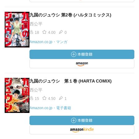
九国のジュウシ 第2巻 (ハルタコミックス)
西公平
18
4.00
0
Amazon.co.jp・マンガ
九国のジュウシ 第１巻 (HARTA COMIX)
西公平
15
4.50
1
Amazon.co.jp・電子書籍