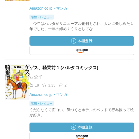
Amazon.co.jp・マンガ
感想・レビュー
今年はハルタがリニューアル創刊もされ、大いに楽しめた１
年でした。一年の締めくくりとしてな...
ゲス、騎乗前 1 (ハルタコミックス)
西公平
19
3.33
2
Amazon.co.jp・マンガ
感想・レビュー
くだらなくて面白い。気づくとホテルのベッドで行為後って絵
が好き。