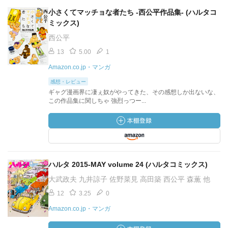
小さくてマッチョな者たち -西公平作品集- (ハルタコ
ミックス)
西公平
13
5.00
1
Amazon.co.jp・マンガ
感想・レビュー
ギャグ漫画界に凄ぇ奴がやってきた、その感想しか出ないな、
この作品集に関しちゃ 強烈っつー...
ハルタ 2015-MAY volume 24 (ハルタコミックス)
大武政夫 九井諒子 佐野菜見 高田築 西公平 森薫 他
12
3.25
0
Amazon.co.jp・マンガ