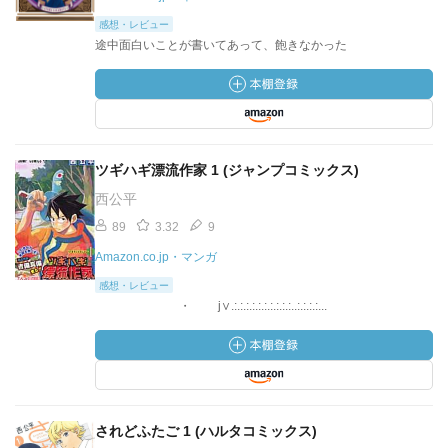
感想・レビュー
途中面白いことが書いてあって、飽きなかった
ツギハギ漂流作家 1 (ジャンプコミックス)
西公平
89
3.32
9
Amazon.co.jp・マンガ
感想・レビュー
・ j∨.:.:.:.:.:.:.:.:.:.:..:.:.:.:...
されどふたご 1 (ハルタコミックス)