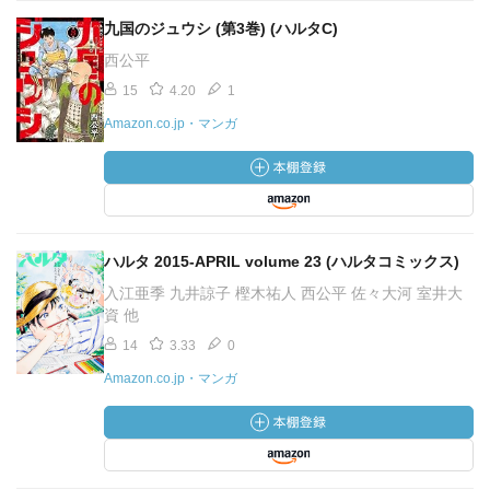
九国のジュウシ (第3巻) (ハルタC)
西公平
15
4.20
1
Amazon.co.jp・マンガ
ハルタ 2015-APRIL volume 23 (ハルタコミックス)
入江亜季 九井諒子 樫木祐人 西公平 佐々大河 室井大
資 他
14
3.33
0
Amazon.co.jp・マンガ