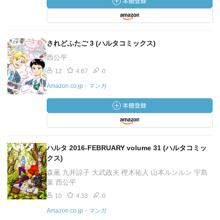
されどふたご 3 (ハルタコミックス)
西公平
12
4.67
0
Amazon.co.jp・マンガ
ハルタ 2016-FEBRUARY volume 31 (ハルタコミッ
クス)
森薫 九井諒子 大武政夫 樫木祐人 山本ルンルン 宇島
葉 西公平
10
4.33
0
Amazon.co.jp・マンガ