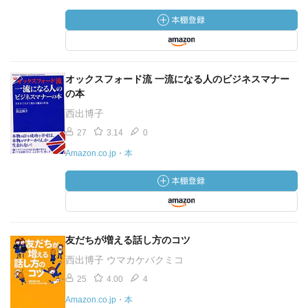
オックスフォード流 一流になる人のビジネスマナー
の本
西出博子
27
3.14
0
Amazon.co.jp・本
友だちが増える話し方のコツ
西出博子 ウマカケバクミコ
25
4.00
4
Amazon.co.jp・本