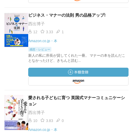
ビジネス・マナーの法則 男の品格アップ!
西出博子
12
3.33
1
Amazon.co.jp・本
感想・レビュー
新人の私に所長が貸してくれた一冊。 マナーの本を読んだこ
となかったけど、きちんと読む...
愛される子どもに育つ 英国式マナーコミュニケーシ
ョン
西出博子
10
3.83
0
Amazon.co.jp・本