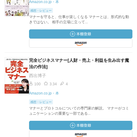
Amazon.co.jp・本
感想・レビュー
マナーを守ると、仕事が楽しくなる マナーとは、形式的な動
きではない。 相手の立場に立って...
完全ビジネスマナー[人財・売上・利益を生み出す魔
法の作法]
西出博子
100
3.34
4
Amazon.co.jp・本
感想・レビュー
マナーとプロトコルについての専門家の解説。 マナーがコミ
ュニケーションの重要な一部である...