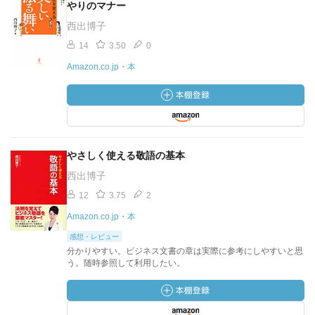
やりのマナー
西出博子
14
3.50
0
Amazon.co.jp・本
やさしく使える敬語の基本
西出博子
12
3.75
2
Amazon.co.jp・本
感想・レビュー
分かりやすい。ビジネス文書の章は実際に参考にしやすいと思
う。随時参照して利用したい。