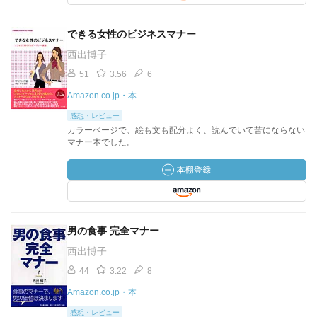
できる女性のビジネスマナー
西出博子
51
3.56
6
Amazon.co.jp・本
感想・レビュー
カラーページで、絵も文も配分よく、読んでいて苦にならない
マナー本でした。
男の食事 完全マナー
西出博子
44
3.22
8
Amazon.co.jp・本
感想・レビュー