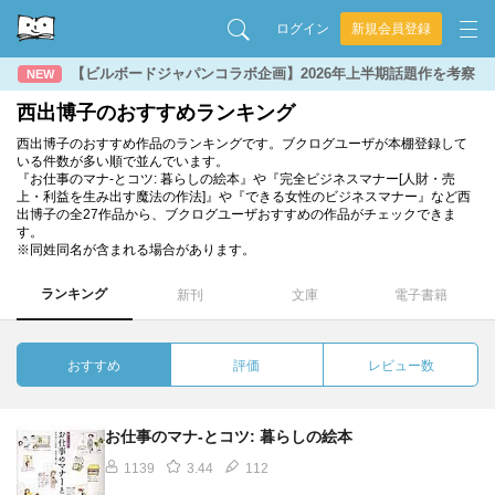
ログイン
新規会員登録
【ビルボードジャパンコラボ企画】2026年上半期話題作を考察
NEW
西出博子のおすすめランキング
西出博子のおすすめ作品のランキングです。ブクログユーザが本棚登録して
いる件数が多い順で並んでいます。
『お仕事のマナ-とコツ: 暮らしの絵本』や『完全ビジネスマナー[人財・売
上・利益を生み出す魔法の作法]』や『できる女性のビジネスマナー』など西
出博子の全27作品から、ブクログユーザおすすめの作品がチェックできま
す。
※同姓同名が含まれる場合があります。
ランキング
新刊
文庫
電子書籍
おすすめ
評価
レビュー数
お仕事のマナ-とコツ: 暮らしの絵本
1139
3.44
112