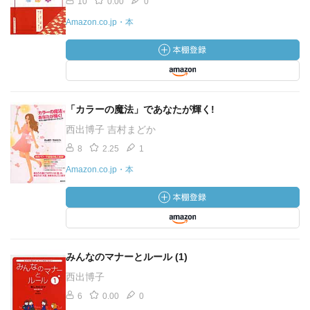
10
0.00
0
Amazon.co.jp・本
「カラーの魔法」であなたが輝く!
西出博子 吉村まどか
8
2.25
1
Amazon.co.jp・本
みんなのマナーとルール (1)
西出博子
6
0.00
0