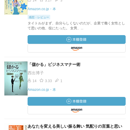
14
3.17
3
Amazon.co.jp・本
感想・レビュー
タイトルがまず、自分らしくないのだが、企業で働く女性とし
て思いの他、役にたった。 女男、...
「儲かる」ビジネスマナー術
西出博子
14
3.33
1
Amazon.co.jp・本
あなたを変える美しい振る舞い 気配りの言葉と思い