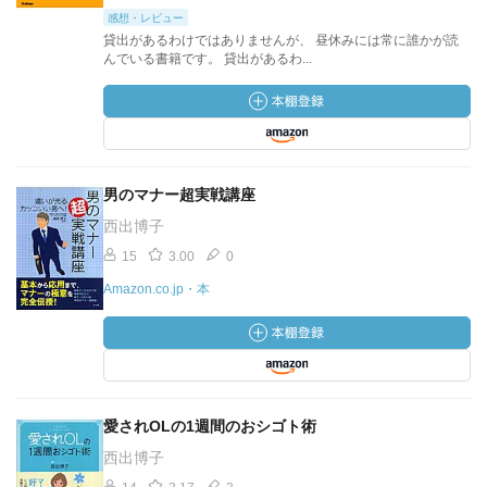
感想・レビュー
貸出があるわけではありませんが、 昼休みには常に誰かが読
んでいる書籍です。 貸出があるわ...
男のマナー超実戦講座
西出博子
15
3.00
0
Amazon.co.jp・本
愛されOLの1週間のおシゴト術
西出博子