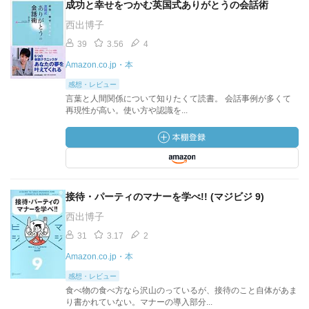
成功と幸せをつかむ英国式ありがとうの会話術
西出博子
39
3.56
4
Amazon.co.jp・本
感想・レビュー
言葉と人間関係について知りたくて読書。 会話事例が多くて
再現性が高い。使い方や認識を...
接待・パーティのマナーを学べ!! (マジビジ 9)
西出博子
31
3.17
2
Amazon.co.jp・本
感想・レビュー
食べ物の食べ方なら沢山のっているが、接待のこと自体があま
り書かれていない。マナーの導入部分...