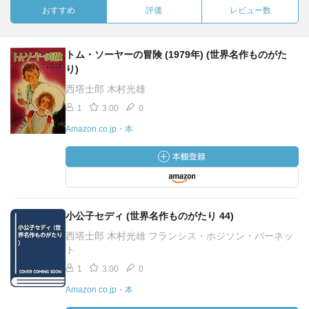
おすすめ
評価
レビュー数
トム・ソーヤーの冒険 (1979年) (世界名作ものがた
り)
西塔士郎 木村光雄
1
3.00
0
Amazon.co.jp・本
小公子セディ (世界名作ものがたり 44)
西塔士郎 木村光雄 フランシス・ホジソン・バーネッ
ト
1
3.00
0
Amazon.co.jp・本