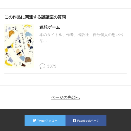
この作品に関連する談話室の質問
連想ゲーム
本のタイトル、作者、出版社、自分個人の思い出
な...
3379
ページの先頭へ
Twitterフォロー
Facebookページ