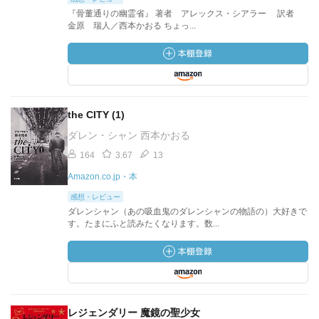
『骨董通りの幽霊省』 著者 アレックス・シアラー 訳者
金原 瑞人／西本かおる ちょっ...
the CITY (1)
ダレン・シャン 西本かおる
164
3.67
13
Amazon.co.jp・本
感想・レビュー
ダレンシャン（あの吸血鬼のダレンシャンの物語の）大好きで
す。たまにふと読みたくなります。数...
レジェンダリー 魔鏡の聖少女