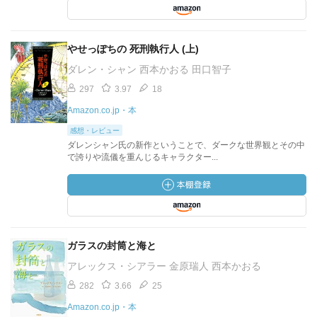
やせっぽちの 死刑執行人 (上)
ダレン・シャン 西本かおる 田口智子
297
3.97
18
Amazon.co.jp・本
感想・レビュー
ダレンシャン氏の新作ということで、ダークな世界観とその中
で誇りや流儀を重んじるキャラクター...
ガラスの封筒と海と
アレックス・シアラー 金原瑞人 西本かおる
282
3.66
25
Amazon.co.jp・本