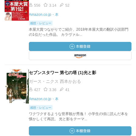
556
3.14
52
Amazon.co.jp・本
感想・レビュー
本屋大賞つながりでご紹介、2018年本屋大賞の翻訳小説部門
の1位だった作品。 カラヴァル...
セブンスタワー 第七の塔 (1)光と影
ガース・ニクス 西本かおる
427
3.36
41
Amazon.co.jp・本
感想・レビュー
ワクワクするような世界観が秀逸！ 小学生の頃に読んだ本を
懐かしくて再読。 光と影をテーマ...