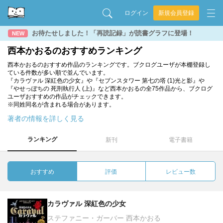
ログイン
新規会員登録
お待たせしました！「再読記録」が読書グラフに登場！
NEW
西本かおるのおすすめランキング
西本かおるのおすすめ作品のランキングです。ブクログユーザが本棚登録し
ている件数が多い順で並んでいます。
『カラヴァル 深紅色の少女』や『セブンスタワー 第七の塔 (1)光と影』や
『やせっぽちの 死刑執行人 (上)』など西本かおるの全75作品から、ブクログ
ユーザおすすめの作品がチェックできます。
※同姓同名が含まれる場合があります。
著者の情報を詳しく見る
ランキング
新刊
電子書籍
おすすめ
評価
レビュー数
カラヴァル 深紅色の少女
ステファニー・ガーバー 西本かおる