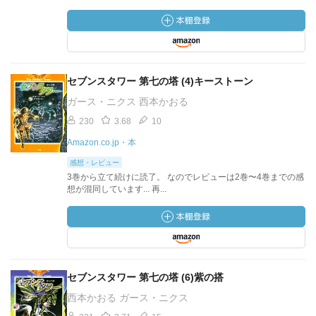
セブンスタワー 第七の塔 (4)キーストーン
ガース・ニクス 西本かおる
230
3.68
10
Amazon.co.jp・本
感想・レビュー
3巻から立て続けに読了。 なのでレビューは2巻〜4巻までの感
想が混同しています... 再...
セブンスタワー 第七の塔 (6)紫の搭
西本かおる ガース・ニクス