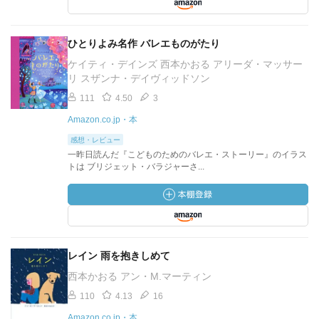
ひとりよみ名作 バレエものがたり
ケイティ・デインズ 西本かおる アリーダ・マッサー
リ スザンナ・デイヴィッドソン
111
4.50
3
Amazon.co.jp・本
感想・レビュー
一昨日読んだ『こどものためのバレエ・ストーリー』のイラス
トは ブリジェット・バラジャーさ...
レイン 雨を抱きしめて
西本かおる アン・M.マーティン
110
4.13
16
Amazon.co.jp・本