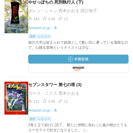
やせっぽちの 死刑執行人 (下)
ダレン・シャン 西本かおる 田口智子
243
4.00
13
Amazon.co.jp・本
感想・レビュー
旅の大半は捉えられて奴隷として酷い目に遭っている場面なの
で、心踊る冒険というテイストは少な...
セブンスタワー 第七の塔 (3)
ガース・ニクス 西本かおる
231
3.66
12
Amazon.co.jp・本
感想・レビュー
2巻と立て続けに読了。 新たに仲間に加わった嵐の精がとても
ユーモラスで好きになりました。（...