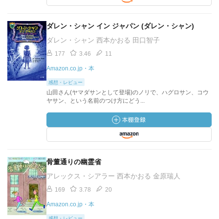
ダレン・シャン イン ジャパン (ダレン・シャン)
ダレン・シャン 西本かおる 田口智子
177
3.46
11
Amazon.co.jp・本
感想・レビュー
山田さん(ヤマダサンとして登場)のノリで、ハグロサン、コウ
ヤサン、という名前のつけ方にどう...
骨董通りの幽霊省
アレックス・シアラー 西本かおる 金原瑞人
169
3.78
20
Amazon.co.jp・本
感想・レビュー