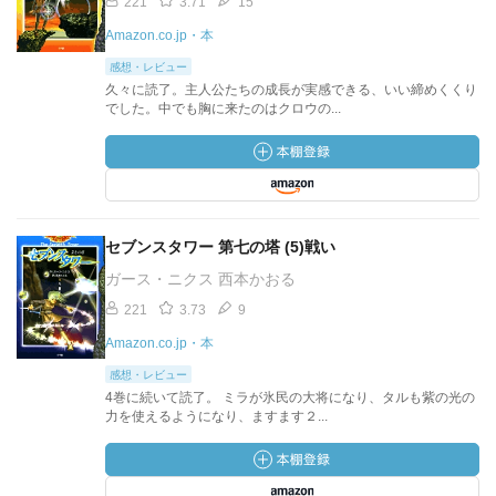
221
3.71
15
Amazon.co.jp・本
感想・レビュー
久々に読了。主人公たちの成長が実感できる、いい締めくくり
でした。中でも胸に来たのはクロウの...
セブンスタワー 第七の塔 (5)戦い
ガース・ニクス 西本かおる
221
3.73
9
Amazon.co.jp・本
感想・レビュー
4巻に続いて読了。 ミラが氷民の大将になり、タルも紫の光の
力を使えるようになり、ますます２...