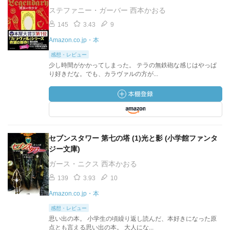
ステファニー・ガーバー 西本かおる
145
3.43
9
Amazon.co.jp・本
感想・レビュー
少し時間がかかってしまった。 テラの無鉄砲な感じはやっぱ
り好きだな。でも、カラヴァルの方が...
セブンスタワー 第七の塔 (1)光と影 (小学館ファンタ
ジー文庫)
ガース・ニクス 西本かおる
139
3.93
10
Amazon.co.jp・本
感想・レビュー
思い出の本。 小学生の頃繰り返し読んだ、本好きになった原
点とも言える思い出の本。 大人にな...