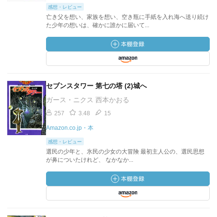
感想・レビュー
亡き父を想い、家族を想い、空き瓶に手紙を入れ海へ送り続け
た少年の想いは、確かに誰かに届いて...
セブンスタワー 第七の塔 (2)城へ
ガース・ニクス 西本かおる
257
3.48
15
Amazon.co.jp・本
感想・レビュー
選民の少年と、氷民の少女の大冒険 最初主人公の、選民思想
が鼻についたけれど、 なかなか...