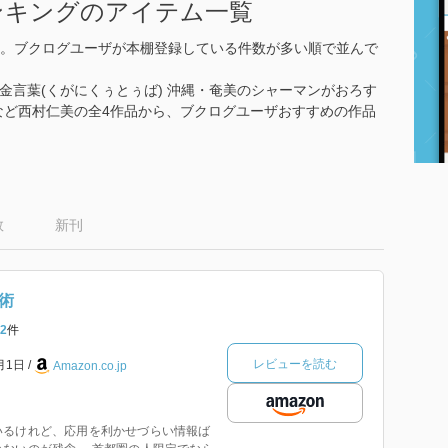
ンキングのアイテム一覧
。ブクログユーザが本棚登録している件数が多い順で並んで
金言葉(くがにくぅとぅば) 沖縄・奄美のシャーマンがおろす
など西村仁美の全4作品から、ブクログユーザおすすめの作品
数
新刊
術
2
件
レビューを読む
1月1日
Amazon.co.jp
いるけれど、応用を利かせづらい情報ば