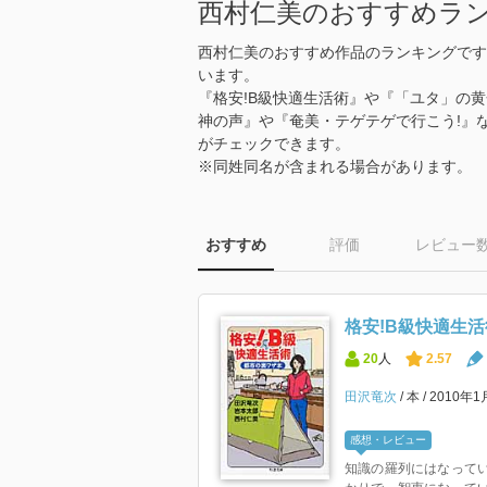
西村仁美のおすすめラ
西村仁美のおすすめ作品のランキングです
います。
『格安!B級快適生活術』や『「ユタ」の黄
神の声』や『奄美・テゲテゲで行こう!』
がチェックできます。
※同姓同名が含まれる場合があります。
おすすめ
評価
レビュー
格安!B級快適生活
20
人
2.57
田沢竜次
本
2010年
感想・レビュー
知識の羅列にはなって