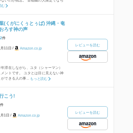
ないのが残念。 首都圏の人限定でなら
読む
葉(くがにくぅとぅば) 沖縄・奄
おろす神の声
2
件
レビューを読む
2月11日
Amazon.co.jp
半年滞在しながら、ユタ（シャーマン）
メントです。 ユタとは目に見えない神
できる人の事...
もっと読む
行こう!
件
レビューを読む
1月1日
Amazon.co.jp