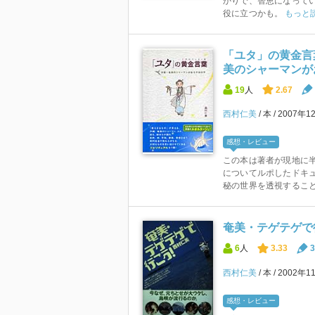
かりで、智恵になってい
役に立つかも。
もっと
「ユタ」の黄金言
美のシャーマンが
19
人
2.67
西村仁美
本
2007年1
感想・レビュー
この本は著者が現地に
についてルポしたドキュ
秘の世界を透視することが
奄美・テゲテゲで
6
人
3.33
3
西村仁美
本
2002年1
感想・レビュー