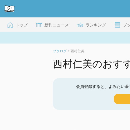
トップ
新刊ニュース
ランキング
ブ
ブクログ
>
西村仁美
西村仁美のおす
会員登録すると、よみたい著