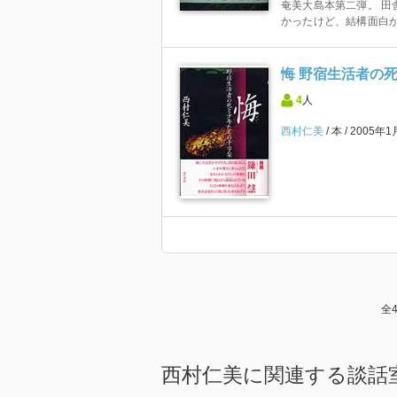
奄美大島本第二弾。 田
かったけど、結構面白
悔 野宿生活者の
4
人
西村仁美
本
2005年1
全
西村仁美に関連する談話