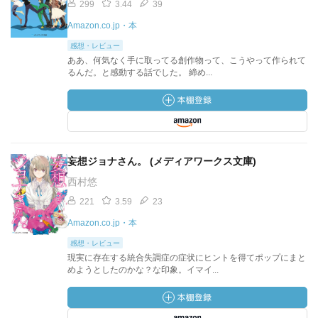
299
3.44
39
Amazon.co.jp・本
感想・レビュー
ああ、何気なく手に取ってる創作物って、こうやって作られて
るんだ。と感動する話でした。 締め...
妄想ジョナさん。 (メディアワークス文庫)
西村悠
221
3.59
23
Amazon.co.jp・本
感想・レビュー
現実に存在する統合失調症の症状にヒントを得てポップにまと
めようとしたのかな？な印象。イマイ...