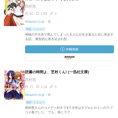
西村悠
90
2.93
4
Amazon.co.jp・本
感想・レビュー
神様の不注意で死んでしまった主人公が生き返るために奔走す
る話。 典型的な巻き込まれ型...
読書の時間よ、芝村くん! (一迅社文庫)
西村悠
71
3.16
5
Amazon.co.jp・本
感想・レビュー
西村悠さんのコメディ好きです!! 今作はダブルヒロインのラブ
コメ風でした。 でも。単にラブ...