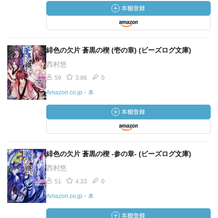
緋色の欠片 蒼黒の楔 (壱の章) (ビーズログ文庫)
西村悠
59
3.86
0
Amazon.co.jp・本
緋色の欠片 蒼黒の楔 -参の章- (ビーズログ文庫)
西村悠
51
4.33
0
Amazon.co.jp・本