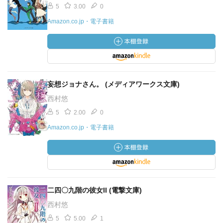
5
3.00
0
Amazon.co.jp・電子書籍
妄想ジョナさん。 (メディアワークス文庫)
西村悠
5
2.00
0
Amazon.co.jp・電子書籍
二四〇九階の彼女II (電撃文庫)
西村悠
5
5.00
1