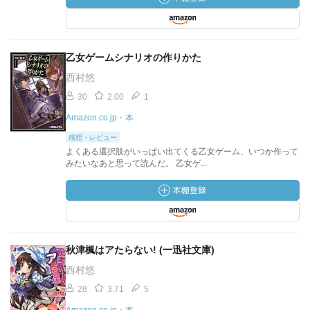
乙女ゲームシナリオの作りかた
西村悠
30
2.00
1
Amazon.co.jp・本
感想・レビュー
よくある選択肢がいっぱい出てくる乙女ゲーム、いつか作って
みたいなあと思って読んだ。 乙女ゲ...
秋津楓はアたらない! (一迅社文庫)
西村悠
28
3.71
5