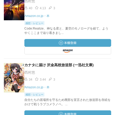
西村悠
40
4.13
3
Amazon.co.jp・本
感想・レビュー
Code:Realize、神なる君と、夏空のモノローグを経て、よう
やくここまで辿り着きまし...
カナタに届け 沢金高校放送部 (一迅社文庫)
西村悠
34
3.44
3
Amazon.co.jp・本
感想・レビュー
自分たちの居場所を守るため廃部を宣言された放送部を存続を
かけて戦うラブコメラノベ。 ...