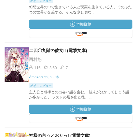
感想・レビュー
幻想世界の中で生きている人と現実を生きている人。そのふた
つの世界が交差する。そんな少し切な...
二四〇九階の彼女II (電撃文庫)
西村悠
116
3.60
7
Amazon.co.jp・本
感想・レビュー
主人公と相棒との出会い話を含む。 結末が分かってしまう話
が多かった。 ラストの塔を出た後、...
神様の言うとおりっ! (電撃文庫)