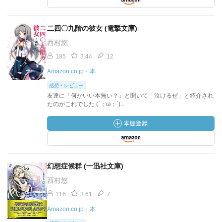
二四〇九階の彼女 (電撃文庫)
西村悠
185
3.44
12
Amazon.co.jp・本
感想・レビュー
友達に「何かいい本無い？」と聞いて「泣けるぜ」と紹介され
たのがこれでした (´；ω；`)...
幻想症候群 (一迅社文庫)
西村悠
116
3.61
7
Amazon.co.jp・本