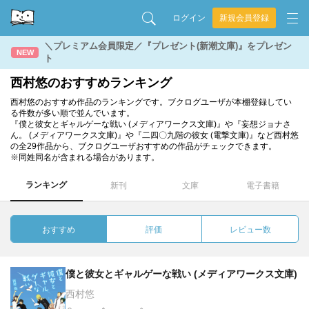
ログイン
新規会員登録
＼プレミアム会員限定／『プレゼント(新潮文庫)』をプレゼン
NEW
ト
西村悠のおすすめランキング
西村悠のおすすめ作品のランキングです。ブクログユーザが本棚登録してい
る件数が多い順で並んでいます。
『僕と彼女とギャルゲーな戦い (メディアワークス文庫)』や『妄想ジョナさ
ん。 (メディアワークス文庫)』や『二四〇九階の彼女 (電撃文庫)』など西村悠
の全29作品から、ブクログユーザおすすめの作品がチェックできます。
※同姓同名が含まれる場合があります。
ランキング
新刊
文庫
電子書籍
おすすめ
評価
レビュー数
僕と彼女とギャルゲーな戦い (メディアワークス文庫)
西村悠