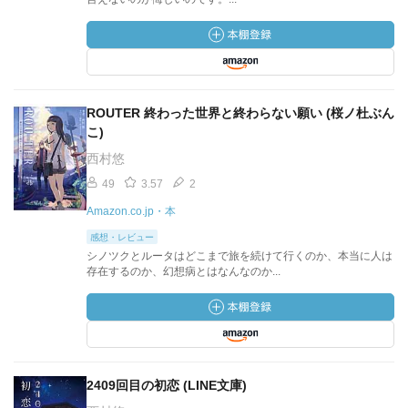
ROUTER 終わった世界と終わらない願い (桜ノ杜ぶん
こ)
西村悠
49
3.57
2
Amazon.co.jp・本
感想・レビュー
シノツクとルータはどこまで旅を続けて行くのか、本当に人は
存在するのか、幻想病とはなんなのか...
2409回目の初恋 (LINE文庫)