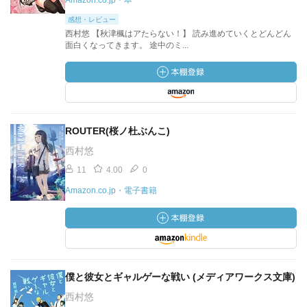
Amazon.co.jp・本
感想・レビュー
西村悠 【秋津楓はアたらない！】 読み進めていくとどんどん
面白くなってきます。 途中のミ...
ROUTER(桜ノ杜ぶんこ)
西村悠
11
4.00
0
Amazon.co.jp・電子書籍
僕と彼女とギャルゲーな戦い (メディアワークス文庫)
西村悠