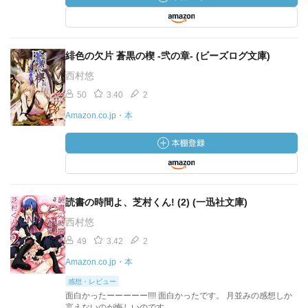
緋色の欠片 蒼黒の楔 -弐の章- (ビーズログ文庫)
西村悠
50
3.40
2
Amazon.co.jp・本
読書の時間よ、芝村くん! (2) (一迅社文庫)
西村悠
49
3.42
2
Amazon.co.jp・本
感想・レビュー
面白かったーーーーー!!!! 面白かったです。 月並みの感想しか
言えないのが悔しいのです。...