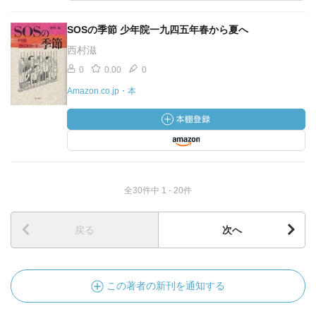
SOSの季節 少年院一九四五年春から夏へ
西村滋
0
0.00
0
Amazon.co.jp・本
全30件中 1 - 20件
戻る
次へ
この著者の新刊を通知する