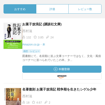
おすすめ
評価
レビュー数
お菓子放浪記 (講談社文庫)
西村滋
132
3.85
24
Amazon.co.jp・本
感想・レビュー
図書館にて。名前順に並ぶ文庫コーナーではなく、文化・風俗
コーナーに並べられていたこの本。タ...
名著復刻 お菓子放浪記 戦争期を生きたシゲル少年
西村滋
18
4.67
2