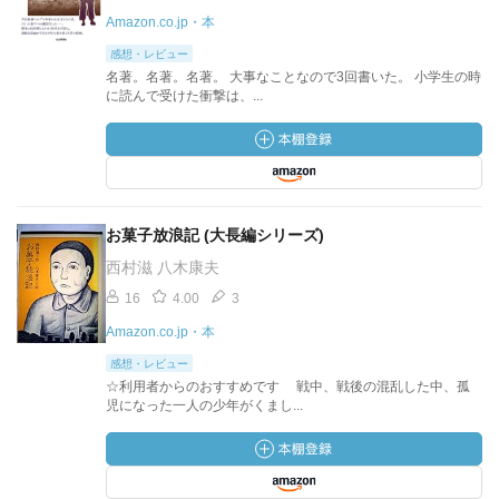
Amazon.co.jp・本
感想・レビュー
名著。名著。名著。 大事なことなので3回書いた。 小学生の時
に読んで受けた衝撃は、...
お菓子放浪記 (大長編シリーズ)
西村滋 八木康夫
16
4.00
3
Amazon.co.jp・本
感想・レビュー
☆利用者からのおすすめです 戦中、戦後の混乱した中、孤
児になった一人の少年がくまし...