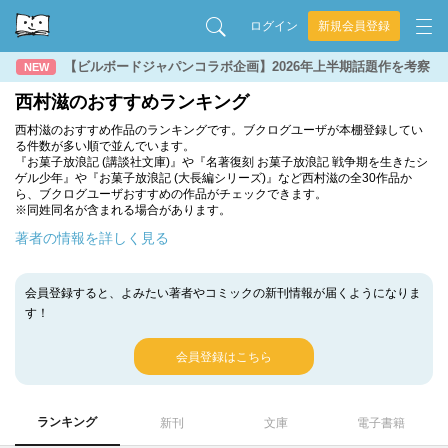
ログイン
新規会員登録
【ビルボードジャパンコラボ企画】2026年上半期話題作を考察
NEW
西村滋のおすすめランキング
西村滋のおすすめ作品のランキングです。ブクログユーザが本棚登録してい
る件数が多い順で並んでいます。
『お菓子放浪記 (講談社文庫)』や『名著復刻 お菓子放浪記 戦争期を生きたシ
ゲル少年』や『お菓子放浪記 (大長編シリーズ)』など西村滋の全30作品か
ら、ブクログユーザおすすめの作品がチェックできます。
※同姓同名が含まれる場合があります。
著者の情報を詳しく見る
会員登録すると、よみたい著者やコミックの新刊情報が届くようになりま
す！
会員登録はこちら
ランキング
新刊
文庫
電子書籍