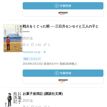
戦火をくぐった唄 ──三日月センセイと三人の子と
――
西村滋
8
3.00
3
Amazon.co.jp・本
感想・レビュー
2016年3月10日 装画/ﾋﾛﾐﾁｲﾄ 装幀/高栁雅人
お菓子放浪記 (講談社文庫)
西村滋