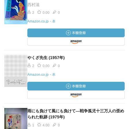
西村滋
2
0.00
0
Amazon.co.jp・本
やくざ先生 (1957年)
2
0.00
0
Amazon.co.jp・本
雨にも負けて風にも負けて―戦争孤児十三万人の歪め
られた軌跡 (1975年)
1
4.00
0