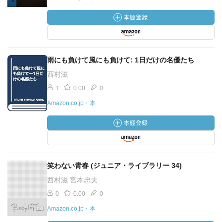
雨にも負けて風にも負けて: 1日だけの名優たち
西村滋
1
0.00
0
Amazon.co.jp・本
笑わない青春 (ジュニア・ライブラリー 34)
西村滋 宮本忠夫
0
0.00
0
Amazon.co.jp・本