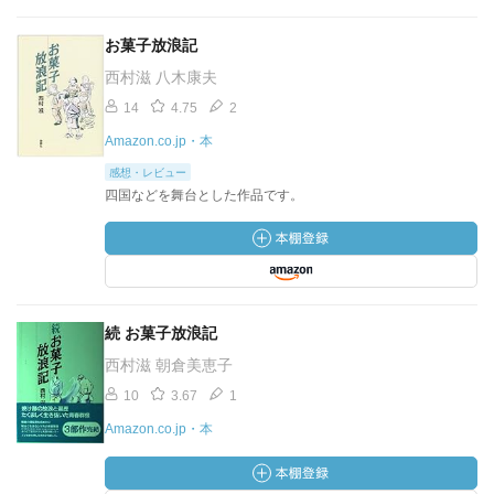
お菓子放浪記
西村滋 八木康夫
14
4.75
2
Amazon.co.jp・本
感想・レビュー
四国などを舞台とした作品です。
続 お菓子放浪記
西村滋 朝倉美恵子
10
3.67
1
Amazon.co.jp・本