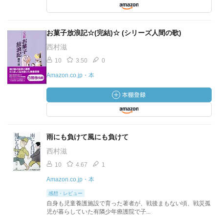
お菓子放浪記☆(完結)☆ (シリーズ人間の歌)
西村滋
10
3.50
0
Amazon.co.jp・本
雨にも負けて風にも負けて
西村滋
10
4.67
1
Amazon.co.jp・本
感想・レビュー
自身も児童養護施設で育った著者が、戦後まもない頃、戦災孤
児が暮らしていた有隣少年療護院で子...