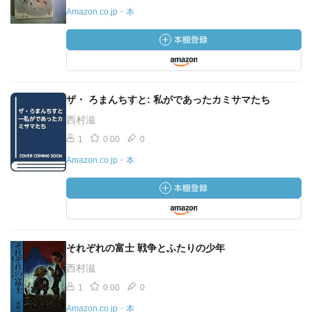
Amazon.co.jp・本
ザ・ ろまんちすと: 私がであったカミサマたち
西村滋
1
0.00
0
Amazon.co.jp・本
それぞれの富士 戦争とふたりの少年
西村滋
1
0.00
0
Amazon.co.jp・本