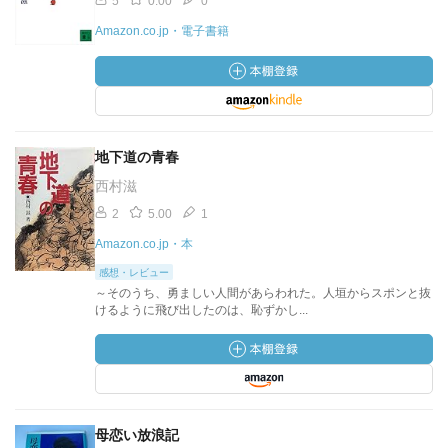
5
0.00
0
Amazon.co.jp・電子書籍
地下道の青春
西村滋
2
5.00
1
Amazon.co.jp・本
感想・レビュー
～そのうち、勇ましい人間があらわれた。人垣からスポンと抜
けるように飛び出したのは、恥ずかし...
母恋い放浪記