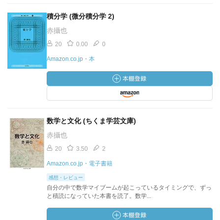
積分学 (微分積分学 2)
赤攝也
20
0.00
0
Amazon.co.jp・本
数学と文化 (ちくま学芸文庫)
赤攝也
20
3.50
2
Amazon.co.jp・電子書籍
感想・レビュー
自分の中で数学マイブームが起こっているタイミングで、ずっ
と積読になっていた本書を読了。数学...