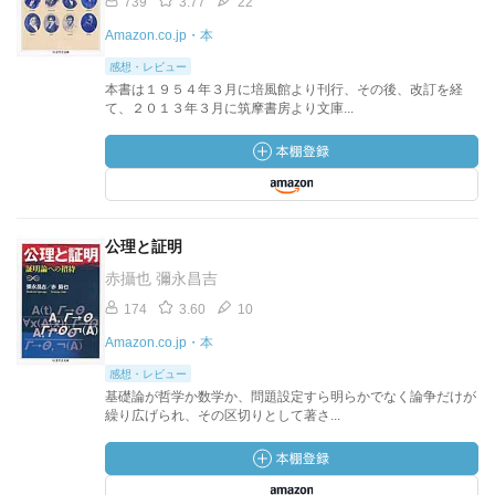
739
3.77
22
Amazon.co.jp・本
感想・レビュー
本書は１９５４年３月に培風館より刊行、その後、改訂を経
て、２０１３年３月に筑摩書房より文庫...
公理と証明
赤攝也 彌永昌吉
174
3.60
10
Amazon.co.jp・本
感想・レビュー
基礎論が哲学か数学か、問題設定すら明らかでなく論争だけが
繰り広げられ、その区切りとして著さ...