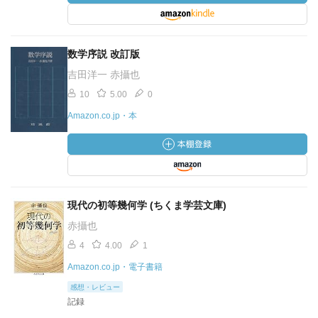
数学序説 改訂版
吉田洋一 赤攝也
10
5.00
0
Amazon.co.jp・本
現代の初等幾何学 (ちくま学芸文庫)
赤攝也
4
4.00
1
Amazon.co.jp・電子書籍
感想・レビュー
記録