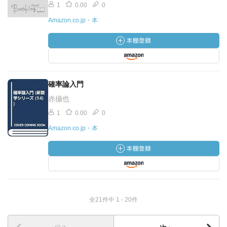
1
0.00
0
Amazon.co.jp・本
確率論入門
赤攝也
1
0.00
0
Amazon.co.jp・本
全21件中 1 - 20件