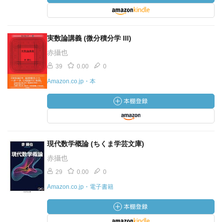
実数論講義 (微分積分学 III)
赤攝也
39
0.00
0
Amazon.co.jp・本
現代数学概論 (ちくま学芸文庫)
赤攝也
29
0.00
0
Amazon.co.jp・電子書籍