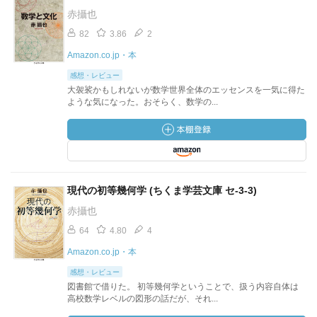
赤攝也
82
3.86
2
Amazon.co.jp・本
感想・レビュー
大袈裟かもしれないが数学世界全体のエッセンスを一気に得た
ような気になった。おそらく、数学の...
現代の初等幾何学 (ちくま学芸文庫 セ-3-3)
赤攝也
64
4.80
4
Amazon.co.jp・本
感想・レビュー
図書館で借りた。 初等幾何学ということで、扱う内容自体は
高校数学レベルの図形の話だが、それ...