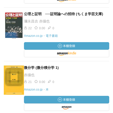
公理と証明 ──証明論への招待 (ちくま学芸文庫)
彌永昌吉 赤攝也
22
0.00
0
Amazon.co.jp・電子書籍
微分学 (微分積分学 1)
赤攝也
21
0.00
0
Amazon.co.jp・本