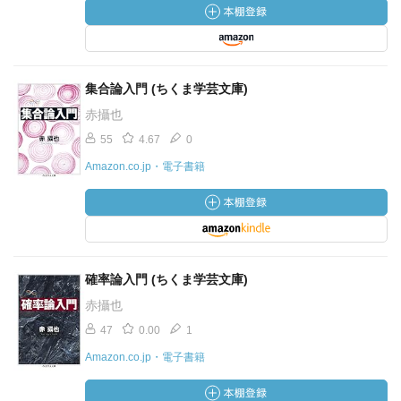
集合論入門 (ちくま学芸文庫)
赤攝也
55
4.67
0
Amazon.co.jp・電子書籍
確率論入門 (ちくま学芸文庫)
赤攝也
47
0.00
1
Amazon.co.jp・電子書籍