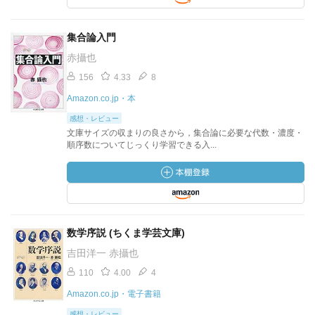
集合論入門
赤攝也
156
4.33
8
Amazon.co.jp・本
感想・レビュー
文庫サイズの収まりの良さから，集合論に必要な代数・濃度・
順序数についてじっくり学習できる入...
数学序説 (ちくま学芸文庫)
吉田洋一 赤攝也
110
4.00
4
Amazon.co.jp・電子書籍
感想・レビュー