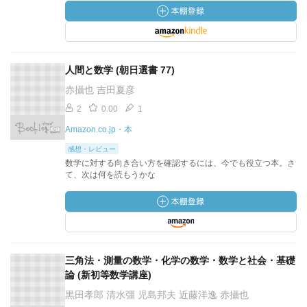
人間と数学 (朝日選書 77)
赤攝也 吉田夏彦
2
0.00
1
Amazon.co.jp・本
感想・レビュー
数学に対する向き合い方を確認するには、今でも役立つ本。さ
て、次は何を読もうかな
三角法・測量の数学・化学の数学・数学と社会・基礎
論 (新初等数学講座)
黒田孝郎 清水彊 児島邦夫 近藤洋逸 赤攝也