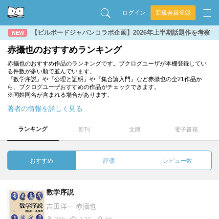
ログイン
新規会員登録
【ビルボードジャパンコラボ企画】2026年上半期話題作を考察
NEW
赤攝也のおすすめランキング
赤攝也のおすすめ作品のランキングです。ブクログユーザが本棚登録してい
る件数が多い順で並んでいます。
『数学序説』や『公理と証明』や『集合論入門』など赤攝也の全21作品か
ら、ブクログユーザおすすめの作品がチェックできます。
※同姓同名が含まれる場合があります。
著者の情報を詳しく見る
ランキング
新刊
文庫
電子書籍
おすすめ
評価
レビュー数
数学序説
吉田洋一 赤攝也