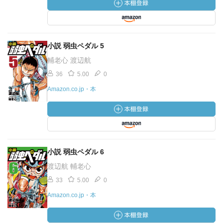
小説 弱虫ペダル 5
輔老心 渡辺航
36
5.00
0
Amazon.co.jp・本
小説 弱虫ペダル 6
渡辺航 輔老心
33
5.00
0
Amazon.co.jp・本