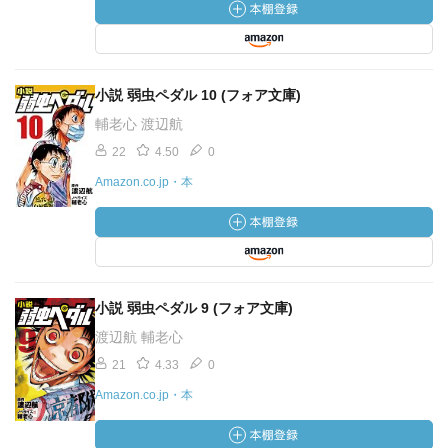
小説 弱虫ペダル 10 (フォア文庫)
輔老心 渡辺航
22
4.50
0
Amazon.co.jp・本
小説 弱虫ペダル 9 (フォア文庫)
渡辺航 輔老心
21
4.33
0
Amazon.co.jp・本