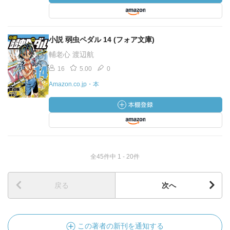
小説 弱虫ペダル 14 (フォア文庫)
輔老心 渡辺航
16
5.00
0
Amazon.co.jp・本
全45件中 1 - 20件
戻る
次へ
この著者の新刊を通知する