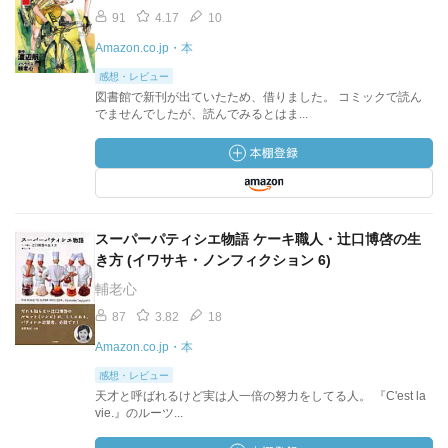
91
4.17
10
Amazon.co.jp・本
感想・レビュー
図書館で新刊が出ていたため、借りました。 コミックで読ん
でませんでしたが、読んでみるとはま...
スーパーパティシエ物語 ケーキ職人・辻口博啓の生
き方 (イワサキ・ノンフィクション 6)
輔老心
87
3.82
18
Amazon.co.jp・本
感想・レビュー
天才と呼ばれるけど実は人一倍の努力をしてる人。 『C'est la
vie.』のルーツ...