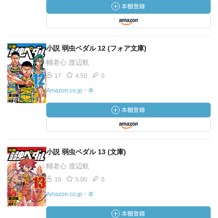
小説 弱虫ペダル 12 (フォア文庫)
輔老心 渡辺航
17
4.50
0
Amazon.co.jp・本
小説 弱虫ペダル 13 (文庫)
輔老心 渡辺航
16
5.00
0
Amazon.co.jp・本