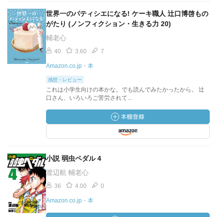
世界一のパティシエになる! ケーキ職人 辻口博啓もの
がたり (ノンフィクション・生きる力 20)
輔老心
40
3.60
7
Amazon.co.jp・本
感想・レビュー
これは小学生向けの本かな。でも読んでみたかったから。 辻
口さん、いろいろご苦労されて...
小説 弱虫ペダル 4
渡辺航 輔老心
36
4.00
0
Amazon.co.jp・本