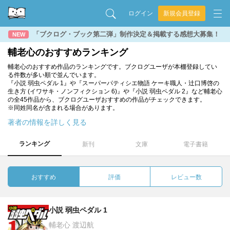
ログイン
新規会員登録
「ブクログ・ブック第二弾」制作決定＆掲載する感想大募集！
NEW
輔老心のおすすめランキング
輔老心のおすすめ作品のランキングです。ブクログユーザが本棚登録してい
る件数が多い順で並んでいます。
『小説 弱虫ペダル 1』や『スーパーパティシエ物語 ケーキ職人・辻口博啓の
生き方 (イワサキ・ノンフィクション 6)』や『小説 弱虫ペダル 2』など輔老心
の全45作品から、ブクログユーザおすすめの作品がチェックできます。
※同姓同名が含まれる場合があります。
著者の情報を詳しく見る
ランキング
新刊
文庫
電子書籍
おすすめ
評価
レビュー数
小説 弱虫ペダル 1
輔老心 渡辺航