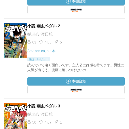
小説 弱虫ペダル 2
輔老心 渡辺航
63
4.83
5
Amazon.co.jp・本
感想・レビュー
読んでいて凄く面白いです。主人公に好感を持てます。男性に
人気が出そう。漫画に追いつけないの...
小説 弱虫ペダル 3
輔老心 渡辺航
50
4.67
1