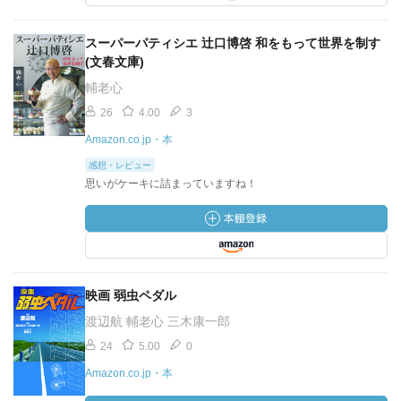
スーパーパティシエ 辻口博啓 和をもって世界を制す
(文春文庫)
輔老心
26
4.00
3
Amazon.co.jp・本
感想・レビュー
思いがケーキに詰まっていますね！
映画 弱虫ペダル
渡辺航 輔老心 三木康一郎
24
5.00
0
Amazon.co.jp・本