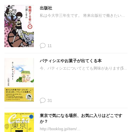
出版社
私は今大学三年生です。 将来出版社で働きたい...
11
パティシエやお菓子が出てくる本
今、パティシエについてとても興味があります($...
31
東京で気になる場所、お気に入りはどこです
か？
http://booklog.jp/item/...