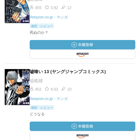
455
3.92
12
Amazon.co.jp・マンガ
感想・レビュー
死ぬのか？
嘘喰い 13 (ヤングジャンプコミックス)
迫稔雄
452
4.03
10
Amazon.co.jp・マンガ
感想・レビュー
どうなる