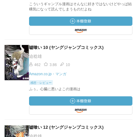
こういうギャンブル漫画はそんなに好きではないけどやっぱ結
構気になって読んでしまうものだよね
嘘喰い 10 (ヤングジャンプコミックス)
迫稔雄
462
3.86
10
Amazon.co.jp・マンガ
感想・レビュー
ふぅ。心臓に悪いよこの漫画は
嘘喰い 12 (ヤングジャンプコミックス)
迫稔雄