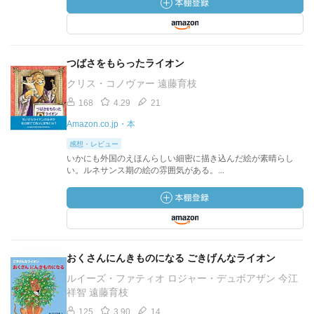
つばさをもらったライオン
クリス・コノヴァー 遠藤育枝
168
4.29
21
Amazon.co.jp・本
感想・レビュー
いかにも外国のえほんらしい細密に描き込んだ絵が素晴らし
い。ルネサンス期の絵の雰囲気がある。...
おくさんにんきものになる ごきげんなライオン
ルイーズ・ファティオ ロジャー・デュボアザン 今江
祥智 遠藤育枝
125
3.90
14