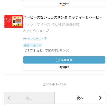
ハービーのないしょのサンタ ロッティーとハービー
ペトラ・マザーズ 今江祥智 遠藤育枝
23
2.89
3
Amazon.co.jp・本
感想・レビュー
【11/23】近図。季節の本(=サンタ)
全46件中 1 - 20件
戻る
次へ