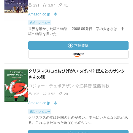
291
3.97
41
Amazon.co.jp・本
感想・レビュー
世界を動かした塩の物語 2008.09発行。字の大きさは…中。
塩の物語を書いた...
クリスマスにはおひげがいっぱい!? ほんとのサンタ
さんの話
ロジャー・デュボアザン 今江祥智 遠藤育枝
196
3.52
20
Amazon.co.jp・本
感想・レビュー
クリスマスの本は外国のものが多い。本当にいろんなお話があ
る。これはまた違った角度からのサン...