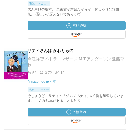
感想・レビュー
大人向けの絵本。 美術館が舞台だからか、おしゃれな雰囲
気。 優しいが冴えないであろうヴ...
サティさんは かわりもの
今江祥智 ペトラ・マザーズ M.T.アンダーソン 遠藤育
枝
58
3.72
12
Amazon.co.jp・本
感想・レビュー
今ちょうど、サティの「ジムノペディ」の1番を練習していま
す。 こんな絵本があることを知り...