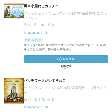
風車小屋ねこカッチェ
グレッチェン・ウェルフレ 今江祥智 遠藤育枝 ニコラ
ベイリー
50
3.94
9
Amazon.co.jp・本
感想・レビュー
オランダの1421年の聖エリザベスの日の洪水でおこった実話
を元にした絵本。猫が赤ん坊を守っ...
パッチワークだいすきねこ
ウィリアム・メイン 今江祥智 遠藤育枝 ニコラベイリ
ー
40
3.78
5
Amazon.co.jp・本