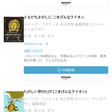
ともだちさがしに ごきげんなライオン
ルイーズ・ファティオ 今江祥智 遠藤育枝 ロジャー・
デュボアザン
95
3.59
4
Amazon.co.jp・本
感想・レビュー
このシリーズ結構あるな。 何冊あるんだろ？ この絵本、裏表
紙が可愛いの。 どんなのかは見...
たのしい空のたび (ごきげんなライオン)
ルイーズ・ファティオ 今江祥智 ロジャー・デュボア
ザン 遠藤育枝
90
3.50
5