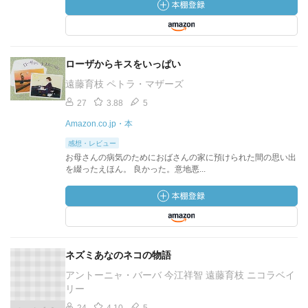
ローザからキスをいっぱい
遠藤育枝 ペトラ・マザーズ
27
3.88
5
Amazon.co.jp・本
感想・レビュー
お母さんの病気のためにおばさんの家に預けられた間の思い出
を綴ったえほん。 良かった。意地悪...
ネズミあなのネコの物語
アントーニャ・バーバ 今江祥智 遠藤育枝 ニコラベイ
リー