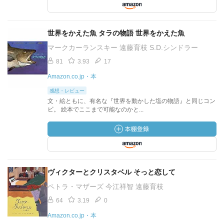
世界をかえた魚 タラの物語 世界をかえた魚
マークカーランスキー 遠藤育枝 S.D.シンドラー
81
3.93
17
Amazon.co.jp・本
感想・レビュー
文・絵ともに、有名な『世界を動かした塩の物語』と同じコン
ビ。 絵本でここまで可能なのかと...
ヴィクターとクリスタベル そっと恋して
ペトラ・マザーズ 今江祥智 遠藤育枝
64
3.19
0
Amazon.co.jp・本