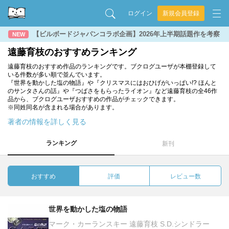
ログイン
新規会員登録
【ビルボードジャパンコラボ企画】2026年上半期話題作を考察
NEW
遠藤育枝のおすすめランキング
遠藤育枝のおすすめ作品のランキングです。ブクログユーザが本棚登録して
いる件数が多い順で並んでいます。
『世界を動かした塩の物語』や『クリスマスにはおひげがいっぱい!? ほんと
のサンタさんの話』や『つばさをもらったライオン』など遠藤育枝の全46作
品から、ブクログユーザおすすめの作品がチェックできます。
※同姓同名が含まれる場合があります。
著者の情報を詳しく見る
ランキング
新刊
おすすめ
評価
レビュー数
世界を動かした塩の物語
マーク・カーランスキー 遠藤育枝 S.D.シンドラー