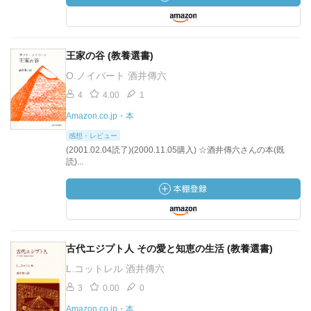
王家の谷 (教養選書)
O.ノイバート 酒井傳六
4
4.00
1
Amazon.co.jp・本
感想・レビュー
(2001.02.04読了)(2000.11.05購入) ☆酒井傳六さんの本(既
読)...
古代エジプト人 その愛と知恵の生活 (教養選書)
L.コットレル 酒井傳六
3
0.00
0
Amazon.co.jp・本