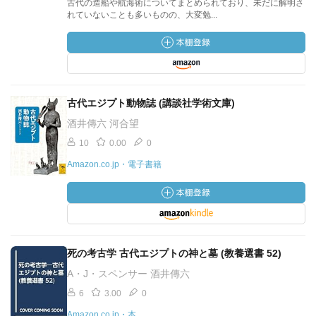
古代の造船や航海術についてまとめられており、未だに解明さ
れていないことも多いものの、大変勉...
古代エジプト動物誌 (講談社学術文庫)
酒井傳六 河合望
10
0.00
0
Amazon.co.jp・電子書籍
死の考古学 古代エジプトの神と墓 (教養選書 52)
A・J・スペンサー 酒井傳六
6
3.00
0
Amazon.co.jp・本