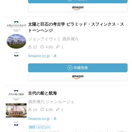
太陽と巨石の考古学 ピラミッド・スフィンクス・ス
トーンヘンジ
ジョンアイヴィミ 酒井傳六
12
4.00
1
Amazon.co.jp・本
古代の船と航海
酒井傳六 ジャンルージェ
10
4.00
2
Amazon.co.jp・本
感想・レビュー