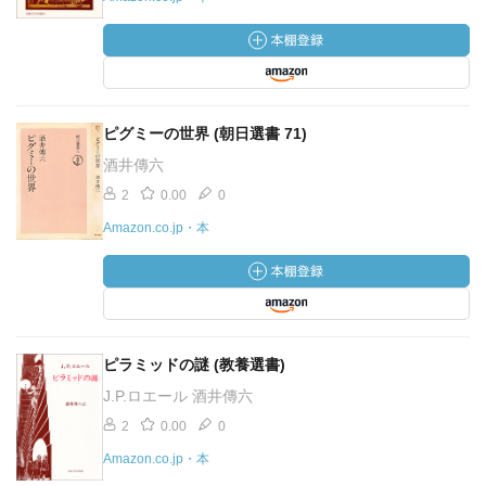
ピグミーの世界 (朝日選書 71)
酒井傳六
2
0.00
0
Amazon.co.jp・本
ピラミッドの謎 (教養選書)
J.P.ロエール 酒井傳六
2
0.00
0
Amazon.co.jp・本