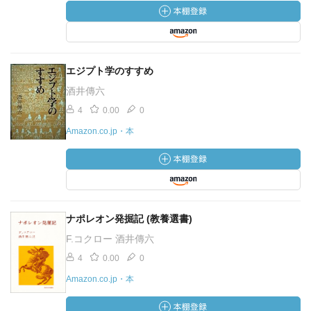
エジプト学のすすめ
酒井傳六
4
0.00
0
Amazon.co.jp・本
ナポレオン発掘記 (教養選書)
F.コクロー 酒井傳六
4
0.00
0
Amazon.co.jp・本