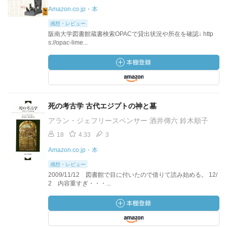
Amazon.co.jp・本
感想・レビュー
阪南大学図書館蔵書検索OPACで貸出状況や所在を確認↓ http
s://opac-lime...
死の考古学 古代エジプトの神と墓
アラン・ジェフリースペンサー 酒井傳六 鈴木順子
18
4.33
3
Amazon.co.jp・本
感想・レビュー
2009/11/12 図書館で目に付いたので借りて読み始める。 12/
2 内容重すぎ・・・...