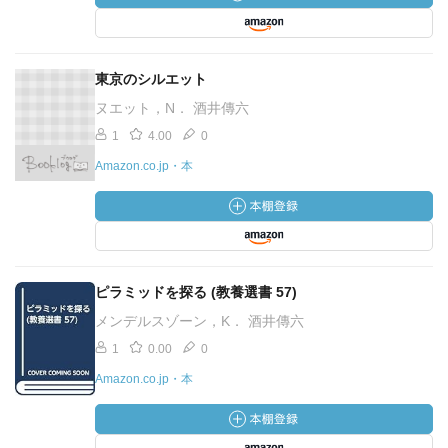
東京のシルエット
ヌエット，N． 酒井傳六
1
4.00
0
Amazon.co.jp・本
ピラミッドを探る (教養選書 57)
メンデルスゾーン，K． 酒井傳六
1
0.00
0
Amazon.co.jp・本