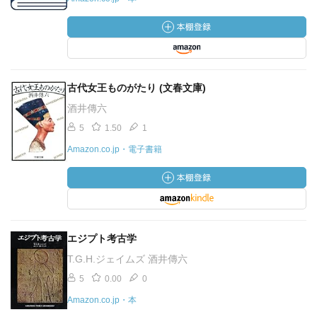
古代女王ものがたり (文春文庫)
酒井傳六
5
1.50
1
Amazon.co.jp・電子書籍
エジプト考古学
T.G.H.ジェイムズ 酒井傳六
5
0.00
0
Amazon.co.jp・本