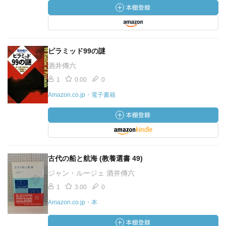
ピラミッド99の謎
酒井傳六
1
0.00
0
Amazon.co.jp・電子書籍
古代の船と航海 (教養選書 49)
ジャン・ルージェ 酒井傳六
1
3.00
0
Amazon.co.jp・本