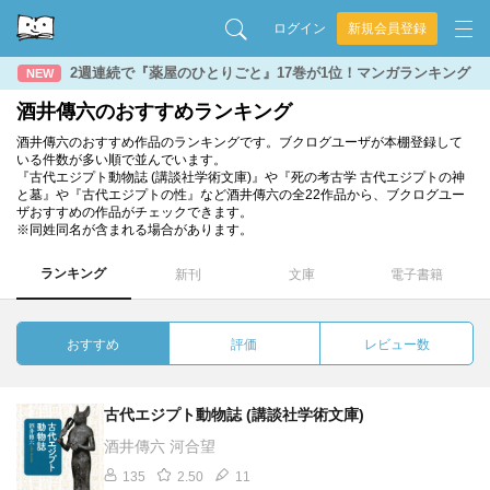
ログイン
新規会員登録
2週連続で『薬屋のひとりごと』17巻が1位！マンガランキング
NEW
酒井傳六のおすすめランキング
酒井傳六のおすすめ作品のランキングです。ブクログユーザが本棚登録して
いる件数が多い順で並んでいます。
『古代エジプト動物誌 (講談社学術文庫)』や『死の考古学 古代エジプトの神
と墓』や『古代エジプトの性』など酒井傳六の全22作品から、ブクログユー
ザおすすめの作品がチェックできます。
※同姓同名が含まれる場合があります。
ランキング
新刊
文庫
電子書籍
おすすめ
評価
レビュー数
古代エジプト動物誌 (講談社学術文庫)
酒井傳六 河合望
135
2.50
11