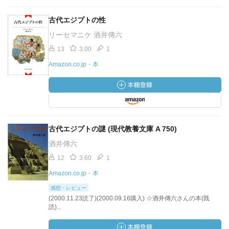
古代エジプトの性
リーセマニケ 酒井傳六
13
3.00
1
Amazon.co.jp・本
古代エジプトの謎 (現代教養文庫 A 750)
酒井傳六
12
3.60
1
Amazon.co.jp・本
感想・レビュー
(2000.11.23読了)(2000.09.16購入) ☆酒井傳六さんの本(既
読)...