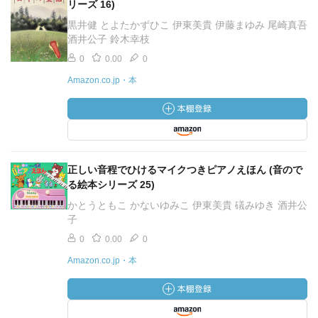
リーズ 16)
黒井健 とよたかずひこ 伊東美貴 伊藤まゆみ 尾崎真吾
酒井公子 鈴木幸枝
0
0.00
0
Amazon.co.jp・本
正しい音程でひけるマイクつきピアノえほん (音ので
る絵本シリーズ 25)
かとうともこ かないゆみこ 伊東美貴 礒みゆき 酒井公
子
0
0.00
0
Amazon.co.jp・本