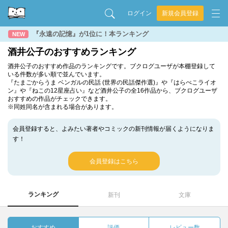
ログイン
新規会員登録
『永遠の記憶』が1位に！本ランキング
NEW
酒井公子のおすすめランキング
酒井公子のおすすめ作品のランキングです。ブクログユーザが本棚登録して
いる件数が多い順で並んでいます。
『たまごからうま ベンガルの民話 (世界の民話傑作選)』や『はらぺこライオ
ン』や『ねこの12星座占い』など酒井公子の全16作品から、ブクログユーザ
おすすめの作品がチェックできます。
※同姓同名が含まれる場合があります。
会員登録すると、よみたい著者やコミックの新刊情報が届くようになりま
す！
会員登録はこちら
ランキング
新刊
文庫
おすすめ
評価
レビュー数