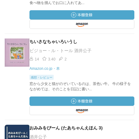
食べ物を掴んでお口に入れてあ...
ちいさなちゃいろいうし
ビジョー・ル・トール 酒井公子
14
3.40
2
Amazon.co.jp・本
感想・レビュー
窓から少女と猫がのぞいているのは、茶色い牛。 牛の様子を
ながめては、そのことを日記に書い...
おみみをぴーん (たあちゃんえほん 3)
酒井公子