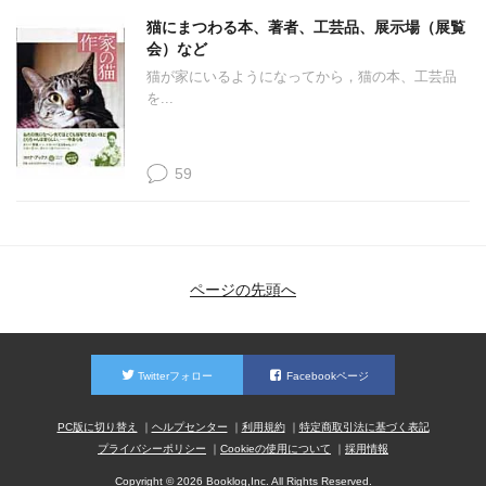
猫にまつわる本、著者、工芸品、展示場（展覧
会）など
猫が家にいるようになってから，猫の本、工芸品
を...
59
ページの先頭へ
Twitterフォロー
Facebookページ
PC版に切り替え
ヘルプセンター
利用規約
特定商取引法に基づく表記
プライバシーポリシー
Cookieの使用について
採用情報
Copyright © 2026 Booklog,Inc. All Rights Reserved.