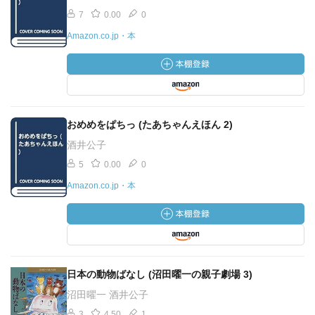
7
0.00
0
Amazon.co.jp・本
おめめをぱちっ (たあちゃんえほん 2)
酒井公子
5
0.00
0
Amazon.co.jp・本
日本の動物ばなし (沼田曜一の親子劇場 3)
沼田曜一 酒井公子
3
4.50
1