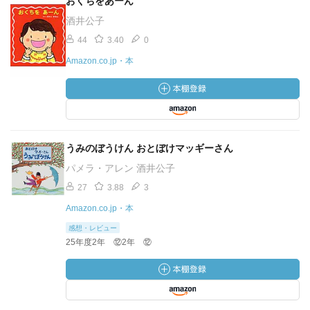
おくちをあーん
酒井公子
44
3.40
0
Amazon.co.jp・本
うみのぼうけん おとぼけマッギーさん
パメラ・アレン 酒井公子
27
3.88
3
Amazon.co.jp・本
感想・レビュー
25年度2年 ⑫2年 ⑫