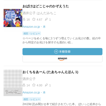
おばけはどこじゃのかぞえうた
酒井公子 はんだみちこ
16
4.67
1
Amazon.co.jp・本
感想・レビュー
☆ページをめくる毎に1つずつ増えていくお化けの数。絵の中
から特定のお化けを探すのも面白い絵...
おくちをあーん (たあちゃんえほん 1)
酒井公子
14
4.00
1
Amazon.co.jp・本
感想・レビュー
2m19d 読み聞かせ本で紹介されていた本。 ぽいっと絵本から