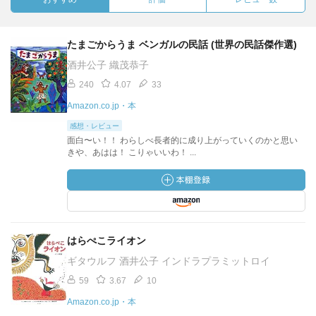
たまごからうま ベンガルの民話 (世界の民話傑作選)
酒井公子 織茂恭子
240
4.07
33
Amazon.co.jp・本
感想・レビュー
面白〜い！！ わらしべ長者的に成り上がっていくのかと思い
きや、あはは！ こりゃいいわ！ ...
はらぺこライオン
ギタウルフ 酒井公子 インドラプラミットロイ
59
3.67
10
Amazon.co.jp・本