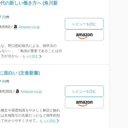
時代の新しい働き方へ (角川新
72
件
レビューを読む
年6月9日
Amazon.co.jp
名な、野口悠紀雄氏による、独学法の
らない」。 「勉強が重要であることは分
が分から...
もっと読む
面白い (文春新書)
43
件
レビューを読む
年9月20日
Amazon.co.jp
る概念や基礎知識をやさしく解説と触れ
阪は先物取引の先駆だったなど雑学的知
て分かりやすくさせて...
もっと読む