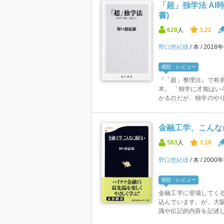
「超」独学法 AI
書)
628
人
3.22
野口悠紀雄
本
2018
感想・レビュー
『「超」整理法』で有
本。 「独学に才能はい
かるのだが、独学のやり方
金融工学、こんなに
583
人
3.18
野口悠紀雄
本
2000
感想・レビュー
金融工学に登場してく
込んでいます。が、大
識や伝記的内容を記述し