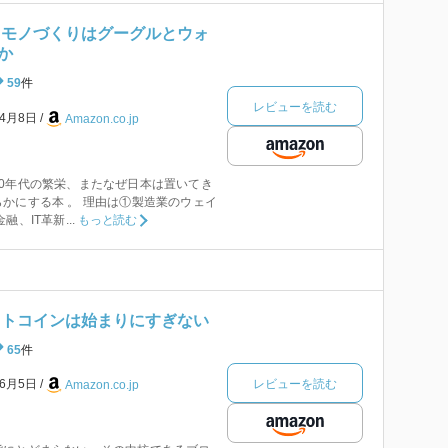
 モノづくりはグーグルとウォ
か
59
件
レビューを読む
年4月8日
Amazon.co.jp
0年代の繁栄、またなぜ日本は置いてき
かにする本 。 理由は①製造業のウェイ
、IT革新...
もっと読む
ットコインは始まりにすぎない
65
件
レビューを読む
年6月5日
Amazon.co.jp