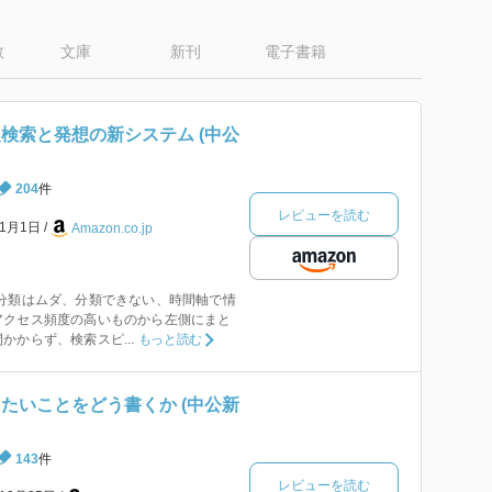
数
文庫
新刊
電子書籍
検索と発想の新システム (中公
204
件
レビューを読む
年1月1日
Amazon.co.jp
の分類はムダ、分類できない、時間軸で情
アクセス頻度の高いものから左側にまと
かからず、検索スピ...
もっと読む
たいことをどう書くか (中公新
143
件
レビューを読む