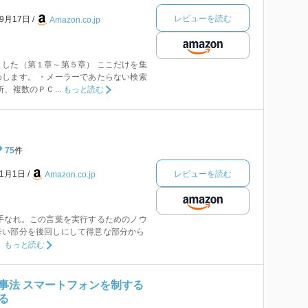
レビューを読む
年9月17日
Amazon.co.jp
した（第１章～第５章） ここだけを集
します。 ・メーラーであたらない検索
、複数のＰＣ...
もっと読む
75
件
レビューを読む
年1月1日
Amazon.co.jp
手なれ。この言葉を実行するためのノウ
辛い部分を後回しにして得意な部分から
。
もっと読む
事法 スマートフォンを制する
る