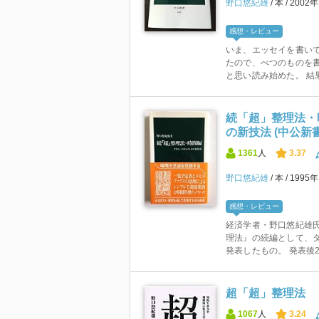
野口悠紀雄
本
2002
感想・レビュー
いま、エッセイを書い
たので、べつのものを書
と思い読み始めた。 結果
続「超」整理法・
の新技法 (中公新書 
1361
人
3.37
野口悠紀雄
本
1995
感想・レビュー
経済学者・野口悠紀雄氏
理法』の続編として、タ
発表したもの。 発表後20
超「超」整理法
1067
人
3.24