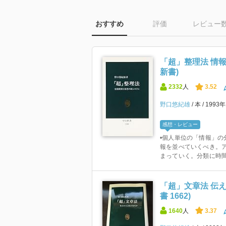
おすすめ
評価
レビュー
「超」整理法 情報
新書)
2332
人
3.52
野口悠紀雄
本
1993
感想・レビュー
•個人単位の「情報」
報を並べていくべき。
まっていく。分類に時間
「超」文章法 伝え
書 1662)
1640
人
3.37