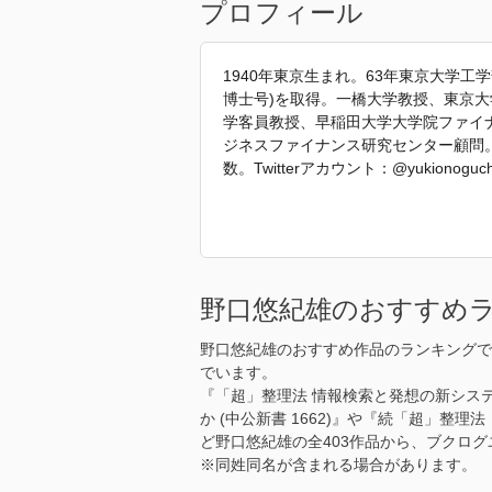
プロフィール
1940年東京生まれ。63年東京大学工学
博士号)を取得。一橋大学教授、東京大
学客員教授、早稲田大学大学院ファイナ
ジネスファイナンス研究センター顧問
数。Twitterアカウント：@yukionoguch
「2023年 『「超」整理手帳 スケジ
文から引用しています。」
野口悠紀雄のおすすめ
野口悠紀雄のおすすめ作品のランキングで
でいます。
『「超」整理法 情報検索と発想の新システ
か (中公新書 1662)』や『続「超」整理
ど野口悠紀雄の全403作品から、ブクロ
※同姓同名が含まれる場合があります。