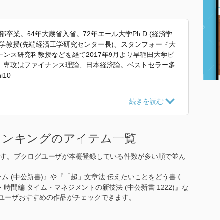
部卒業。64年大蔵省入省。72年エール大学Ph.D.(経済学
学教授(先端経済工学研究センター長)、スタンフォード大
ンス研究科教授などを経て2017年9月より早稲田大学ビ
。専攻はファイナンス理論、日本経済論。ベストセラー多
i10
ュール・シート スタンダード2024』 で使われていた紹介
ランキングのアイテム一覧
す。ブクログユーザが本棚登録している件数が多い順で並ん
ム (中公新書)』や『「超」文章法 伝えたいことをどう書く
法・時間編 タイム・マネジメントの新技法 (中公新書 1222)』な
グユーザおすすめの作品がチェックできます。