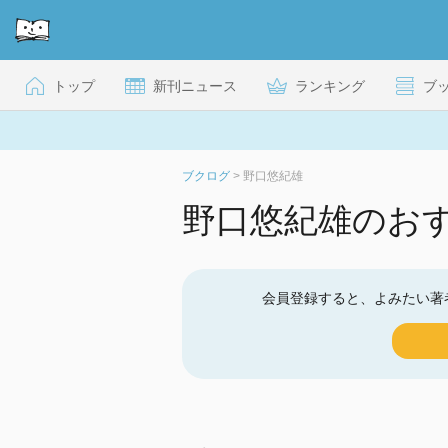
トップ
新刊ニュース
ランキング
ブ
ブクログ
>
野口悠紀雄
野口悠紀雄のお
会員登録すると、よみたい著