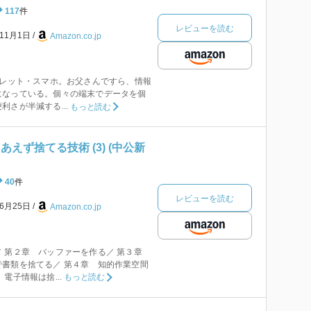
117
件
レビューを読む
年11月1日
Amazon.co.jp
ブレット・スマホ。お父さんですら、情報
になっている。個々の端末でデータを個
さが半減する...
もっと読む
えず捨てる技術 (3) (中公新
40
件
レビューを読む
年6月25日
Amazon.co.jp
／ 第２章 バッファーを作る／ 第３章
書類を捨てる／ 第４章 知的作業空間
電子情報は捨...
もっと読む