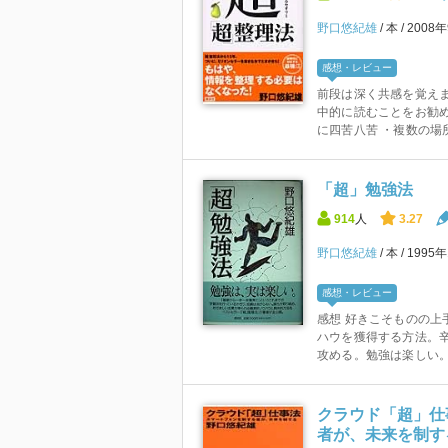
野口悠紀雄
本
2008
感想・レビュー
前段は深く共感を覚えま
中的に読むことをお勧め
に四苦八苦 ・複数の場所
「超」勉強法
914
人
3.27
野口悠紀雄
本
1995
感想・レビュー
感想 好きこそものの上
ハウを獲得する方法。
攻める。勉強は楽しい
クラウド「超」仕
者が、未来を制す