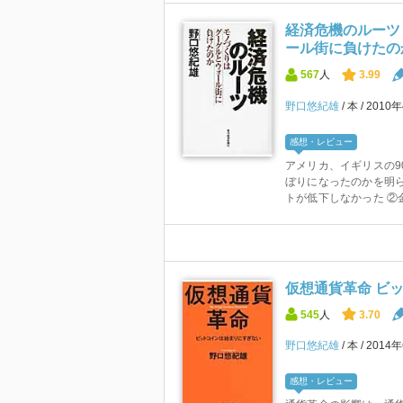
経済危機のルーツ
ール街に負けたの
567
人
3.99
野口悠紀雄
本
2010
感想・レビュー
アメリカ、イギリスの9
ぼりになったのかを明ら
トが低下しなかった ②金融
仮想通貨革命 ビ
545
人
3.70
野口悠紀雄
本
2014
感想・レビュー