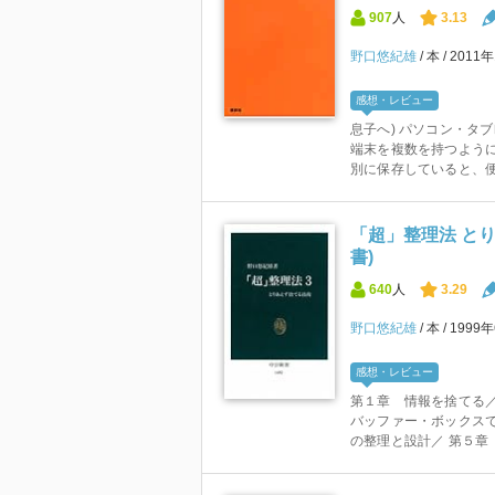
907
人
3.13
野口悠紀雄
本
2011
感想・レビュー
息子へ) パソコン・タ
端末を複数を持つよう
別に保存していると、便利
「超」整理法 とりあ
書)
640
人
3.29
野口悠紀雄
本
1999
感想・レビュー
第１章 情報を捨てる
バッファー・ボックスで
の整理と設計／ 第５章 