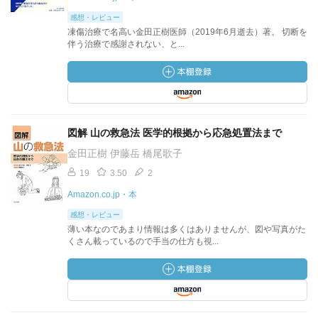
感想・レビュー
凍傷治療で名高い金田正樹医師（2019年6月逝去）著。 切断を
伴う治療で感謝されない、と...
図解 山の救急法 医学的根拠から応急処置法まで
金田正樹 伊藤岳 橋尾歌子
19
3.50
2
Amazon.co.jp・本
感想・レビュー
薄い本なのであまり情報は多くはありませんが、図や写真がた
くさん載っているので手当の仕方も視...