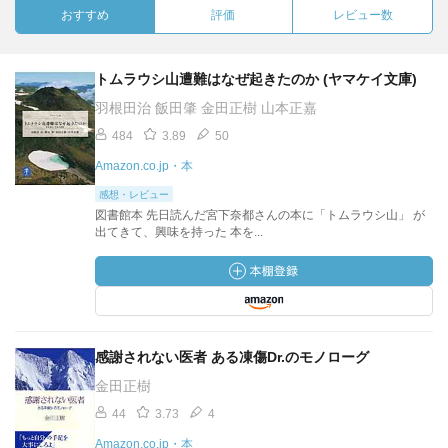
おすすめ
評価
レビュー数
トムラウシ山遭難はなぜ起きたのか (ヤマケイ文庫)
羽根田治 飯田肇 金田正樹 山本正嘉
484
3.89
50
Amazon.co.jp・本
感想・レビュー
図書館本 先日読んだ宮下奈都さんの本に「トムラウシ山」 が
出てきて、興味を持った 本を...
感謝されない医者 ある凍傷Dr.のモノローグ
金田正樹
44
3.73
4
Amazon.co.jp・本