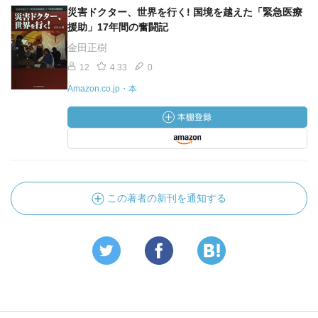
災害ドクター、世界を行く! 国境を越えた「緊急医療
援助」17年間の奮闘記
金田正樹
12
4.33
0
Amazon.co.jp・本
この著者の新刊を通知する