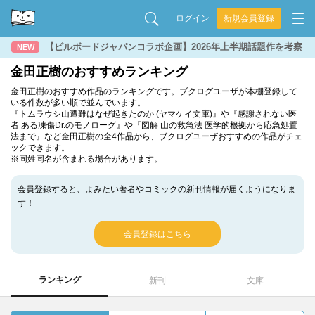
ログイン
新規会員登録
【ビルボードジャパンコラボ企画】2026年上半期話題作を考察
NEW
金田正樹のおすすめランキング
金田正樹のおすすめ作品のランキングです。ブクログユーザが本棚登録して
いる件数が多い順で並んでいます。
『トムラウシ山遭難はなぜ起きたのか (ヤマケイ文庫)』や『感謝されない医
者 ある凍傷Dr.のモノローグ』や『図解 山の救急法 医学的根拠から応急処置
法まで』など金田正樹の全4作品から、ブクログユーザおすすめの作品がチェ
ックできます。
※同姓同名が含まれる場合があります。
会員登録すると、よみたい著者やコミックの新刊情報が届くようになりま
す！
会員登録はこちら
ランキング
新刊
文庫