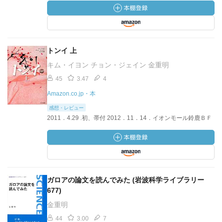
トンイ 上
キム・イヨン チョン・ジェイン 金重明
45
3.47
4
Amazon.co.jp・本
感想・レビュー
2011．4.29 .初、帯付 2012．11．14．イオンモール鈴鹿ＢＦ
ガロアの論文を読んでみた (岩波科学ライブラリー
677)
金重明
44
3.00
7