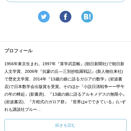
プロフィール
1956年東京生まれ。1997年『算学武芸帳』(朝日新聞社)で朝日新
人文学賞、2006年『抗蒙の丘―三別抄耽羅戦記』(新人物往来社)
で歴史文学賞、2014年『13歳の娘に語るガロアの数学』(岩波書
店)で日本数学会出版賞を受賞。そのほか『小説日清戦争ーー甲午
の年の蜂起』(影書房)、『13歳の娘に語るアルキメデスの無限小』
(岩波書店)、『方程式のガロア群』『世界はeでできている』(いず
れも講談社ブルー...
続きを読む