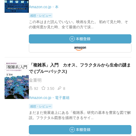
Amazon.co.jp・本
感想・レビュー
この本はまだ読んでいない。映画を見た。 初めて見た時、そ
の後何度か見た時、全て最後の方で涙...
「複雑系」入門 カオス、フラクタルから生命の謎ま
で (ブルーバックス)
金重明
92
3.50
8
Amazon.co.jp・電子書籍
感想・レビュー
まだまだ発展途上にある「複雑系」研究の基本を豊富な図で解
説。フラクタル図形を描画できるサイ...