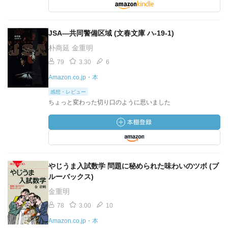
JSA―共同警備区域 (文春文庫 ハ-19-1)
朴商延 金重明
79
3.30
6
Amazon.co.jp・本
感想・レビュー
ちょっと変わった切り口のように思いました
やじうま入試数学 問題に秘められた味わいのツボ (ブ
ルーバックス)
金重明
78
3.00
10
Amazon.co.jp・本