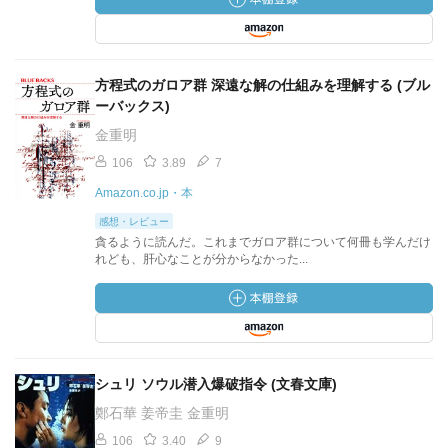
方程式のガロア群 深遠な解の仕組みを理解する (ブル
ーバックス)
金重明
106
3.89
7
Amazon.co.jp・本
感想・レビュー
貪るように読んだ。これまでガロア群について何冊も学んだけ
れども、肝心なことが分からなかった...
シュリ ソウル潜入爆破指令 (文春文庫)
鄭石華 姜帝圭 金重明
106
3.40
9