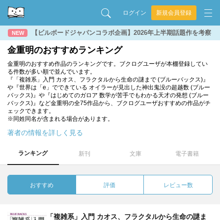
ログイン
新規会員登録
【ビルボードジャパンコラボ企画】2026年上半期話題作を考察
NEW
金重明のおすすめランキング
金重明のおすすめ作品のランキングです。ブクログユーザが本棚登録してい
る件数が多い順で並んでいます。
『「複雑系」入門 カオス、フラクタルから生命の謎まで (ブルーバックス)』
や『世界は「e」でできている オイラーが見出した神出鬼没の超越数 (ブルー
バックス)』や『はじめてのガロア 数学が苦手でもわかる天才の発想 (ブルー
バックス)』など金重明の全75作品から、ブクログユーザおすすめの作品がチ
ェックできます。
※同姓同名が含まれる場合があります。
著者の情報を詳しく見る
ランキング
新刊
文庫
電子書籍
おすすめ
評価
レビュー数
「複雑系」入門 カオス、フラクタルから生命の謎ま