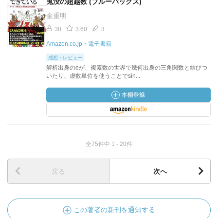
鬼没の超越数 (ブルーバックス)
金重明
30
3.60
3
Amazon.co.jp・電子書籍
感想・レビュー
解析出身のeが、複素数の世界で幾何出身の三角関数と結びつ
いたり、虚数単位を使うことでsin...
全75件中 1 - 20件
戻る
次へ
この著者の新刊を通知する