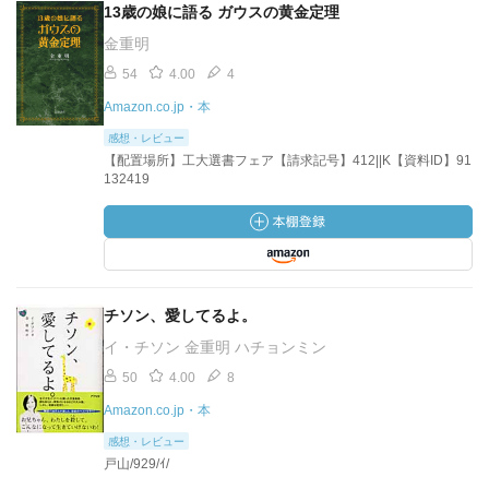
13歳の娘に語る ガウスの黄金定理
金重明
54
4.00
4
Amazon.co.jp・本
感想・レビュー
【配置場所】工大選書フェア【請求記号】412||K【資料ID】91
132419
チソン、愛してるよ。
イ・チソン 金重明 ハチョンミン
50
4.00
8
Amazon.co.jp・本
感想・レビュー
戸山/929/ｲ/