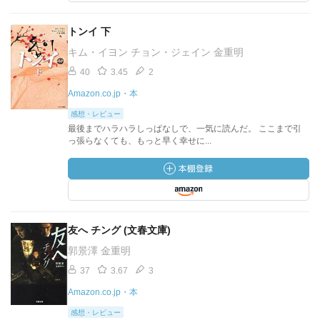
トンイ 下
キム・イヨン チョン・ジェイン 金重明
40
3.45
2
Amazon.co.jp・本
感想・レビュー
最後までハラハラしっぱなしで、一気に読んだ。 ここまで引
っ張らなくても、もっと早く幸せに...
友へ チング (文春文庫)
郭景澤 金重明
37
3.67
3
Amazon.co.jp・本
感想・レビュー