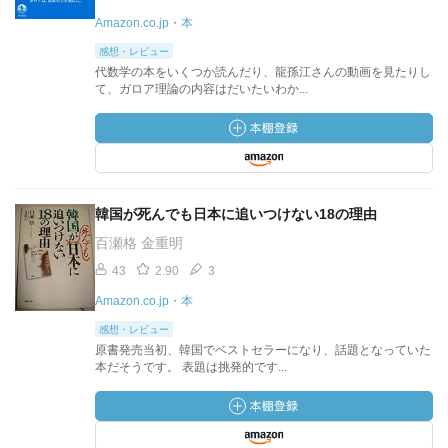
Amazon.co.jp・本
感想・レビュー
代数学の本をいくつか読んだり、龍孫江さんの動画を見たりし
て、ガロア理論の内容はだいたいわか...
韓国が死んでも日本に追いつけない18の理由
百瀬格 金重明
43
2.90
3
Amazon.co.jp・本
感想・レビュー
原書発売当初、韓国でベストセラーになり、話題となっていた
本だそうです。 表題は挑発的です...