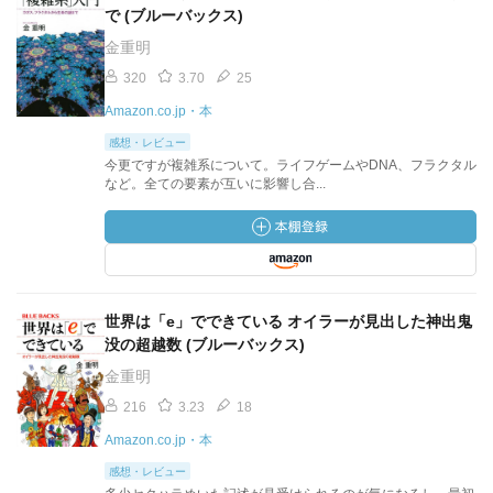
で (ブルーバックス)
金重明
320
3.70
25
Amazon.co.jp・本
感想・レビュー
今更ですが複雑系について。ライフゲームやDNA、フラクタル
など。全ての要素が互いに影響し合...
世界は「e」でできている オイラーが見出した神出鬼
没の超越数 (ブルーバックス)
金重明
216
3.23
18
Amazon.co.jp・本
感想・レビュー