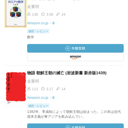
金重明
136
3.58
24
Amazon.co.jp・本
感想・レビュー
数学
物語 朝鮮王朝の滅亡 (岩波新書 新赤版1439)
金重明
113
3.17
14
Amazon.co.jp・本
感想・レビュー
1392年、李成桂によって朝鮮王朝は始まった。この本は近代
資本主義が東アジアを飲み込んでい...