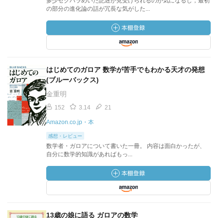
多少セクハラめいた記述が見受けられるのが気になるし，最初
の部分の進化論の話が冗長な気がした...
はじめてのガロア 数学が苦手でもわかる天才の発想
(ブルーバックス)
金重明
152
3.14
21
Amazon.co.jp・本
感想・レビュー
数学者・ガロアについて書いた一冊。 内容は面白かったが、
自分に数学的知識があればもっ...
13歳の娘に語る ガロアの数学