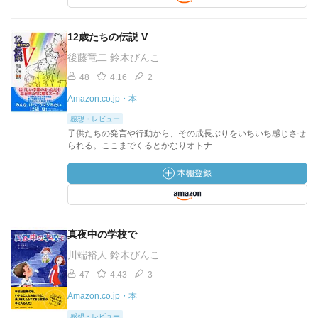
12歳たちの伝説 V
後藤竜二 鈴木びんこ
48
4.16
2
Amazon.co.jp・本
感想・レビュー
子供たちの発言や行動から、その成長ぶりをいちいち感じさせ
られる。ここまでくるとかなりオトナ...
真夜中の学校で
川端裕人 鈴木びんこ
47
4.43
3
Amazon.co.jp・本
感想・レビュー