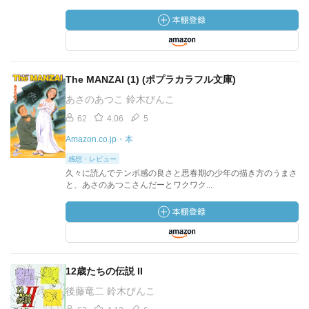
The MANZAI (1) (ポプラカラフル文庫)
あさのあつこ 鈴木びんこ
62
4.06
5
Amazon.co.jp・本
感想・レビュー
久々に読んでテンポ感の良さと思春期の少年の描き方のうまさ
と、あさのあつこさんだーとワクワク...
12歳たちの伝説 II
後藤竜二 鈴木びんこ