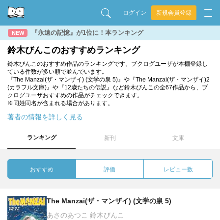
ログイン
新規会員登録
『永遠の記憶』が1位に！本ランキング
NEW
鈴木びんこのおすすめランキング
鈴木びんこのおすすめ作品のランキングです。ブクログユーザが本棚登録し
ている件数が多い順で並んでいます。
『The Manzai(ザ・マンザイ) (文学の泉 5)』や『The Manzai(ザ・マンザイ)2
(カラフル文庫)』や『12歳たちの伝説』など鈴木びんこの全67作品から、ブ
クログユーザおすすめの作品がチェックできます。
※同姓同名が含まれる場合があります。
著者の情報を詳しく見る
ランキング
新刊
文庫
おすすめ
評価
レビュー数
The Manzai(ザ・マンザイ) (文学の泉 5)
あさのあつこ 鈴木びんこ