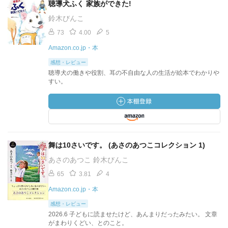
聴導犬ふく 家族ができた!
鈴木びんこ
73
4.00
5
Amazon.co.jp・本
感想・レビュー
聴導犬の働きや役割、耳の不自由な人の生活が絵本でわかりや
すい。
舞は10さいです。 (あさのあつこコレクション 1)
あさのあつこ 鈴木びんこ
65
3.81
4
Amazon.co.jp・本
感想・レビュー
2026.6 子どもに読ませたけど、あんまりだったみたい。 文章
がまわりくどい、とのこと。