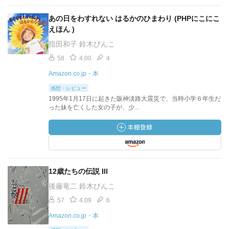
あの日をわすれない はるかのひまわり (PHPにこにこ
えほん )
指田和子 鈴木びんこ
58
4.00
4
Amazon.co.jp・本
感想・レビュー
1995年1月17日に起きた阪神淡路大震災で、当時小学６年生だ
った妹を亡くした女の子が、少...
12歳たちの伝説 III
後藤竜二 鈴木びんこ
57
4.09
6
Amazon.co.jp・本