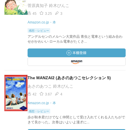
菅原真知子 鈴木びんこ
45
3.25
3
Amazon.co.jp・本
感想・レビュー
アンデルセンのメルヘン大賞作品 青虫と電車という組み合わ
せがかわいい ローカル電車がたくさ...
The MANZAI2 (あさのあつこセレクション 5)
あさのあつこ 鈴木びんこ
42
3.67
4
Amazon.co.jp・本
感想・レビュー
歩が秋本君だけでなく仲間として受け入れてくれる人たちがで
きて良かった。次巻はいよいよ漫才に...