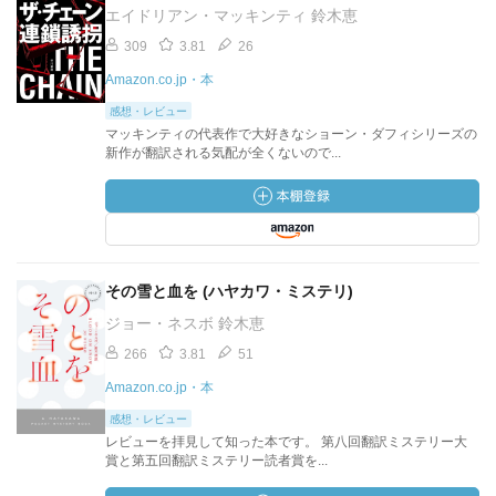
エイドリアン・マッキンティ 鈴木恵
309
3.81
26
Amazon.co.jp・本
感想・レビュー
マッキンティの代表作で大好きなショーン・ダフィシリーズの
新作が翻訳される気配が全くないので...
その雪と血を (ハヤカワ・ミステリ)
ジョー・ネスボ 鈴木恵
266
3.81
51
Amazon.co.jp・本
感想・レビュー
レビューを拝見して知った本です。 第八回翻訳ミステリー大
賞と第五回翻訳ミステリー読者賞を...