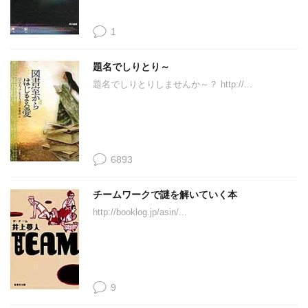
1
題名でしりとり～
題名でしりとりしませんか～？ http://...
6893
チームワークで謎を解いていく本
http://booklog.jp/asin/...
9