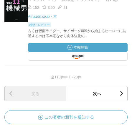
152
3.50
21
Amazon.co.jp・本
感想・レビュー
古くは仮面ライダー、サイボーグ009から始まるヒーローに共
通するのは不本意ながら肉体強化の...
全110件中 1 - 20件
戻る
次へ
この著者の新刊を通知する