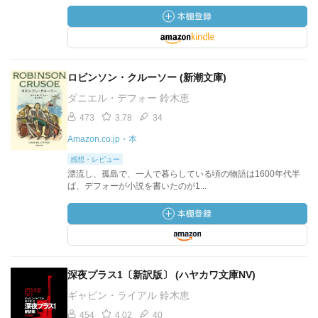
ロビンソン・クルーソー (新潮文庫)
ダニエル・デフォー 鈴木恵
473
3.78
34
Amazon.co.jp・本
感想・レビュー
漂流し、孤島で、一人で暮らしている頃の物語は1600年代半
ば、デフォーが小説を書いたのが1...
深夜プラス1〔新訳版〕 (ハヤカワ文庫NV)
ギャビン・ライアル 鈴木恵
454
4.02
40