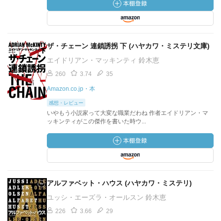
ザ・チェーン 連鎖誘拐 下 (ハヤカワ・ミステリ文庫)
エイドリアン・マッキンティ 鈴木恵
260
3.74
35
Amazon.co.jp・本
感想・レビュー
いやもう小説家って大変な職業だわね 作者エイドリアン・マ
ッキンティがこの傑作を書いた時ウ...
アルファベット・ハウス (ハヤカワ・ミステリ)
ユッシ・エーズラ・オールスン 鈴木恵
226
3.66
29