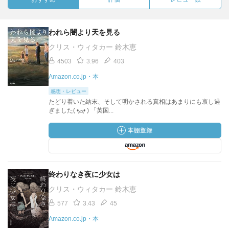
われら闇より天を見る
クリス・ウィタカー 鈴木恵
4503
3.96
403
Amazon.co.jp・本
感想・レビュー
たどり着いた結末、そして明かされる真相はあまりにも哀し過
ぎました( •̥ࡇ•̥ ) 「英国...
終わりなき夜に少女は
クリス・ウィタカー 鈴木恵
577
3.43
45
Amazon.co.jp・本