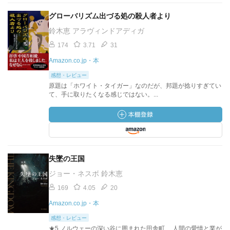
グローバリズム出づる処の殺人者より
鈴木恵 アラヴィンドアディガ
174
3.71
31
Amazon.co.jp・本
感想・レビュー
原題は「ホワイト・タイガー」なのだが、邦題が捻りすぎてい
て、手に取りたくなる感じではない。...
失墜の王国
ジョー・ネスボ 鈴木恵
169
4.05
20
Amazon.co.jp・本
感想・レビュー
★5 ノルウェーの深い谷に囲まれた田舎町… 人間の愛情と業が