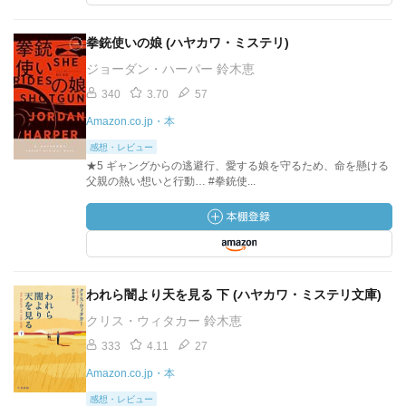
拳銃使いの娘 (ハヤカワ・ミステリ)
ジョーダン・ハーパー 鈴木恵
340
3.70
57
Amazon.co.jp・本
感想・レビュー
★5 ギャングからの逃避行、愛する娘を守るため、命を懸ける
父親の熱い想いと行動… #拳銃使...
われら闇より天を見る 下 (ハヤカワ・ミステリ文庫)
クリス・ウィタカー 鈴木恵
333
4.11
27
Amazon.co.jp・本
感想・レビュー