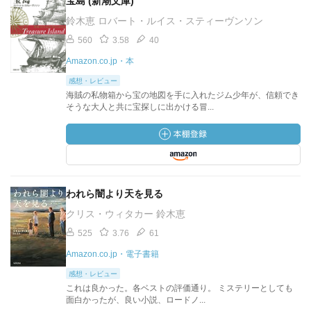
宝島 (新潮文庫)
鈴木恵 ロバート・ルイス・スティーヴンソン
560
3.58
40
Amazon.co.jp・本
感想・レビュー
海賊の私物箱から宝の地図を手に入れたジム少年が、信頼でき
そうな大人と共に宝探しに出かける冒...
われら闇より天を見る
クリス・ウィタカー 鈴木恵
525
3.76
61
Amazon.co.jp・電子書籍
感想・レビュー
これは良かった。各ベストの評価通り。 ミステリーとしても
面白かったが、良い小説、ロードノ...