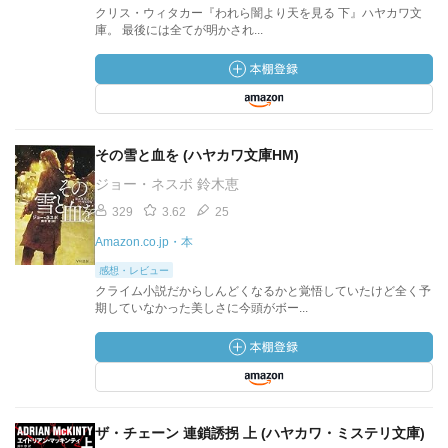
クリス・ウィタカー『われら闇より天を見る 下』ハヤカワ文
庫。 最後には全てが明かされ...
その雪と血を (ハヤカワ文庫HM)
ジョー・ネスボ 鈴木恵
329
3.62
25
Amazon.co.jp・本
感想・レビュー
クライム小説だからしんどくなるかと覚悟していたけど全く予
期していなかった美しさに今頭がボー...
ザ・チェーン 連鎖誘拐 上 (ハヤカワ・ミステリ文庫)