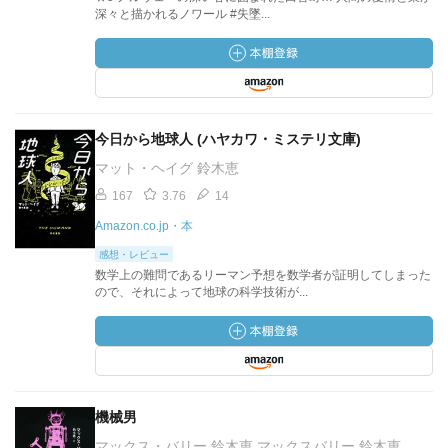
深々と描かれるノワール #失墜...
今日から地球人 (ハヤカワ・ミステリ文庫)
マット・ヘイグ 鈴木恵
167
3.76
14
Amazon.co.jp・本
感想・レビュー
数学上の難問であるリーマン予想を数学者が証明してしまった
ので、それによって地球の科学技術が...
機械男
マックス・バリー 鈴木恵 マックスバリー 鈴木恵