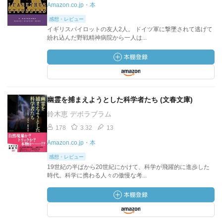
Amazon.co.jp・本
感想・レビュー
イギリスパイロットの友人2人。 ドイツ軍に撃墜されて逃げて
紛れ込んだ野戦精神病院から一人は...
幽霊を捕まえようとした科学者たち (文春文庫)
鈴木恵 デボラブラム
178
3.32
13
Amazon.co.jp・本
感想・レビュー
19世紀の半ばから20世紀にかけて、科学が飛躍的に進歩した
時代。科学に携わる人々の傲慢な考...