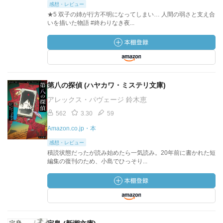
感想・レビュー
★5 双子の姉が行方不明になってしまい… 人間の弱さと支え合
いを描いた物語 #終わりなき夜...
第八の探偵 (ハヤカワ・ミステリ文庫)
アレックス・パヴェージ 鈴木恵
562
3.30
59
Amazon.co.jp・本
感想・レビュー
積読状態だったが読み始めたら一気読み。20年前に書かれた短
編集の復刊のため、小島でひっそり...