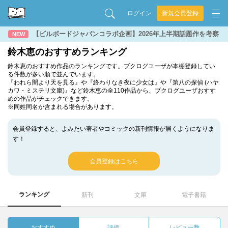
ログイン
新規会員登録
【ビルボードジャパンコラボ企画】2026年上半期話題作を考察
NEW
鈴木恵のおすすめランキング
鈴木恵のおすすめ作品のランキングです。ブクログユーザが本棚登録してい
る件数が多い順で並んでいます。
『われら闇より天を見る』や『終わりなき夜に少女は』や『第八の探偵 (ハヤ
カワ・ミステリ文庫)』など鈴木恵の全110作品から、ブクログユーザおすす
めの作品がチェックできます。
※同姓同名が含まれる場合があります。
会員登録すると、よみたい著者やコミックの新刊情報が届くようになりま
す！
会員登録はこちら
ランキング
新刊
文庫
電子書籍
おすすめ
評価
レビュー数