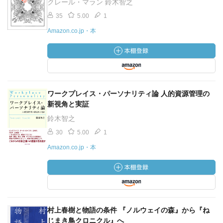
クレール・マラン 鈴木智之
35
5.00
1
Amazon.co.jp・本
ワークプレイス・パーソナリティ論 人的資源管理の
新視角と実証
鈴木智之
30
5.00
1
Amazon.co.jp・本
村上春樹と物語の条件 『ノルウェイの森』から『ね
じまき鳥クロニクル』へ