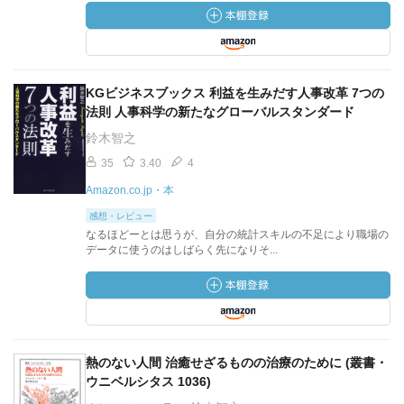
KGビジネスブックス 利益を生みだす人事改革 7つの
法則 人事科学の新たなグローバルスタンダード
鈴木智之
35
3.40
4
Amazon.co.jp・本
感想・レビュー
なるほどーとは思うが、自分の統計スキルの不足により職場の
データに使うのはしばらく先になりそ...
熱のない人間 治癒せざるものの治療のために (叢書・
ウニベルシタス 1036)