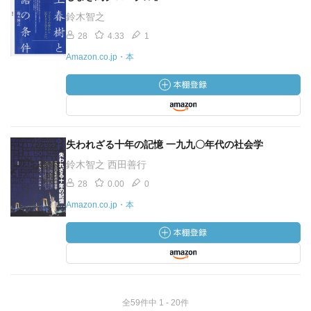
鈴木智之
28
4.33
1
Amazon.co.jp・本
失われざる十年の記憶 一九九〇年代の社会学
鈴木智之 西田善行
28
0.00
0
Amazon.co.jp・本
全59件中 1 - 20件