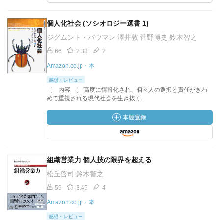
個人化社会 (ソシオロジー選書 1)
ジグムント・バウマン 澤井敦 菅野博史 鈴木智之
66
2.33
2
Amazon.co.jp・本
感想・レビュー
［ 内容 ］ 高度に情報化され、個々人の選択と責任がきわ
めて重視される現代社会を生き抜く...
組織営業力 個人技の限界を超える
松丘啓司 鈴木智之
59
3.45
4
Amazon.co.jp・本
感想・レビュー