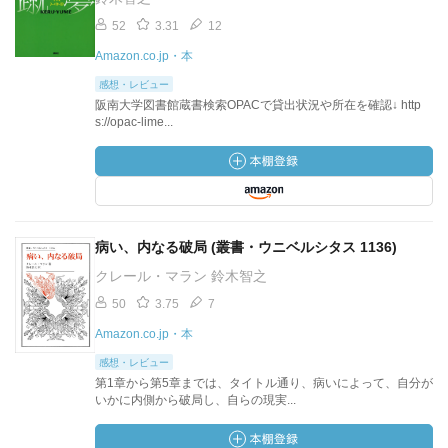
52
3.31
12
Amazon.co.jp・本
感想・レビュー
阪南大学図書館蔵書検索OPACで貸出状況や所在を確認↓ http
s://opac-lime...
病い、内なる破局 (叢書・ウニベルシタス 1136)
クレール・マラン 鈴木智之
50
3.75
7
Amazon.co.jp・本
感想・レビュー
第1章から第5章までは、タイトル通り、病いによって、自分が
いかに内側から破局し、自らの現実...