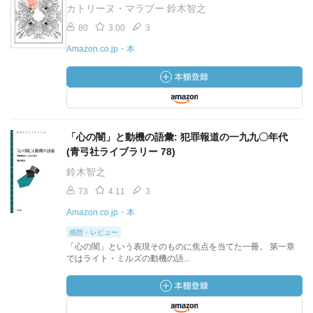
カトリーヌ・マラブー 鈴木智之
80
3.00
3
Amazon.co.jp・本
「心の闇」と動機の語彙: 犯罪報道の一九九〇年代
(青弓社ライブラリー 78)
鈴木智之
73
4.11
3
Amazon.co.jp・本
感想・レビュー
「心の闇」という表現そのものに焦点を当てた一冊。 第一章
ではライト・ミルズの動機の語...