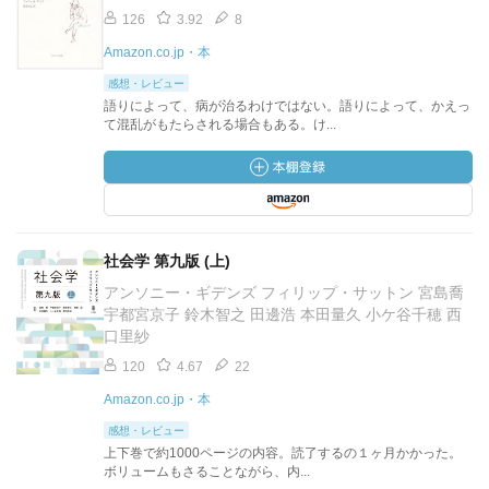
126
3.92
8
Amazon.co.jp・本
感想・レビュー
語りによって、病が治るわけではない。語りによって、かえっ
て混乱がもたらされる場合もある。け...
社会学 第九版 (上)
アンソニー・ギデンズ フィリップ・サットン 宮島喬
宇都宮京子 鈴木智之 田邊浩 本田量久 小ケ谷千穂 西
口里紗
120
4.67
22
Amazon.co.jp・本
感想・レビュー
上下巻で約1000ページの内容。読了するの１ヶ月かかった。
ボリュームもさることながら、内...