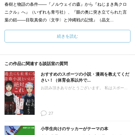
春樹と物語の条件――『ノルウェイの森』から『ねじまき鳥クロ
ニクル』へ』（いずれも青弓社）、『眼の奥に突き立てられた言
葉の銛――目取真俊の〈文学〉と沖縄戦の記憶』（晶文...
続きを読む
この作品に関連する談話室の質問
おすすめのスポーツの小説・漫画を教えてくだ
さい！（体育会系以外で...
お読み頂きありがとうございます。 私はスポー...
27
小学生向けのサッカーがテーマの本