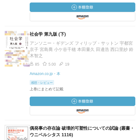
社会学 第九版 (下)
アンソニー・ギデンズ フィリップ・サットン 宇都宮
京子 宮島喬 小ケ谷千穂 本田量久 田邊浩 西口里紗 鈴
木智之
85
5.00
19
Amazon.co.jp・本
感想・レビュー
上巻にまとめて記載
偶発事の存在論 破壊的可塑性についての試論 (叢書・
ウニベルシタス 1116)