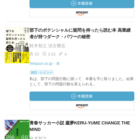
部下のポテンシャルに疑問を持ったら読む本 高業績
者が持つダーク・パワーの秘密
鈴木智之 須古勝志
53
3.33
4
Amazon.co.jp・本
感想・レビュー
私は、部下の問題行動に困って、本書を手に取りました。結果
として、部下の問題行動を変えられる...
青春サッカー小説 蹴夢KERU‐YUME CHANGE THE
MIND
鈴木智之