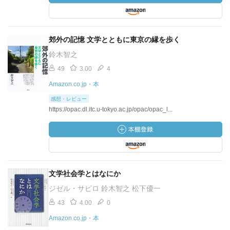
郊外の記憶 文学とともに東京の縁を歩く
鈴木智之
49
3.00
4
Amazon.co.jp・本
感想・レビュー
https://opac.dl.itc.u-tokyo.ac.jp/opac/opac_l...
文学社会学とはなにか
ジゼル・サピロ 鈴木智之 松下優一
43
4.00
0
Amazon.co.jp・本