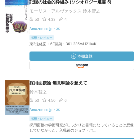
記憶の社会的枠組み (ソシオロジー選書 5)
モーリス・アルヴァックス 鈴木智之
53
4.33
4
Amazon.co.jp・本
感想・レビュー
東2法経図・6F開架：361.235A/H21k//K
採用面接論 無意味論を超えて
鈴木智之
53
4.50
6
Amazon.co.jp・本
感想・レビュー
採用面接の学術研究がしっかりと書籍になっていることは想像
していなかった。入職後のジョブ・パ...