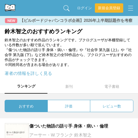
ログイン
新規会員登録
【ビルボードジャパンコラボ企画】2026年上半期話題作を考察
NEW
鈴木智之のおすすめランキング
鈴木智之のおすすめ作品のランキングです。ブクログユーザが本棚登録して
いる件数が多い順で並んでいます。
『傷ついた物語の語り手 身体・病い・倫理』や『社会学 第九版 (上)』や『社
会学 第九版 (下)』など鈴木智之の全59作品から、ブクログユーザおすすめの
作品がチェックできます。
※同姓同名が含まれる場合があります。
著者の情報を詳しく見る
ランキング
新刊
電子書籍
おすすめ
評価
レビュー数
傷ついた物語の語り手 身体・病い・倫理
アーサー・W.フランク 鈴木智之