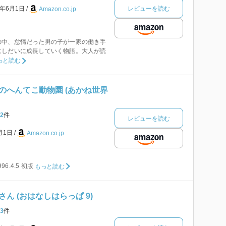
レビューを読む
2年6月1日
Amazon.co.jp
の中、怠惰だった男の子が一家の働き手
にしだいに成長していく物語。大人が読
っと読む
のへんてこ動物園 (あかね世界
2
件
レビューを読む
1月1日
Amazon.co.jp
1996.4.5 初版
もっと読む
ん (おはなしはらっぱ 9)
3
件