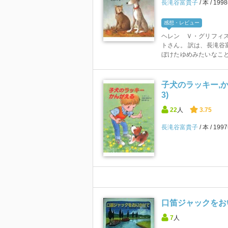
長滝谷富貴子
本
199
感想・レビュー
ヘレン Ｖ・グリフィス
トさん。 訳は、長滝
ぼけたゆめみたいなことを
子犬のラッキー,か
3)
22
人
3.75
長滝谷富貴子
本
199
口笛ジャックをおい
7
人