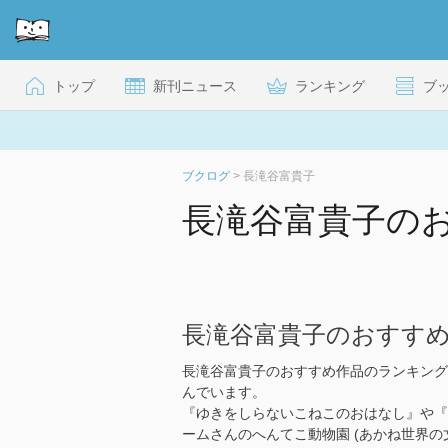
トップ
新刊ニュース
ランキング
ブ
ブクログ
>
長滝谷富貴子
長滝谷富貴子の
長滝谷富貴子のおすす
長滝谷富貴子のおすすめ作品のランキング
んでいます。
『ゆきをしらないこねこのおはなし』や『
ームさんのへんてこ動物園 (あかね世界の