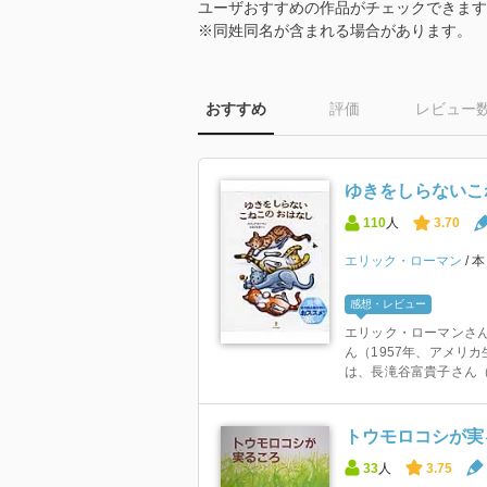
ユーザおすすめの作品がチェックできます
※同姓同名が含まれる場合があります。
おすすめ
評価
レビュー
ゆきをしらないこ
110
人
3.70
エリック・ローマン
感想・レビュー
エリック・ローマンさん
ん（1957年、アメリ
は、長滝谷富貴子さん（19
トウモロコシが実る
33
人
3.75