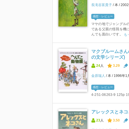
長滝谷富貴子
本
200
感想・レビュー
マヤの地でジャングル
である父親の怪我を機
んでも面白いです。
も
マクブルームさん
の文学シリーズ)
24
人
3.29
金原瑞人
本
1996年
感想・レビュー
4-251-06263-9 125p 
アレックスとネコさ
23
人
3.50