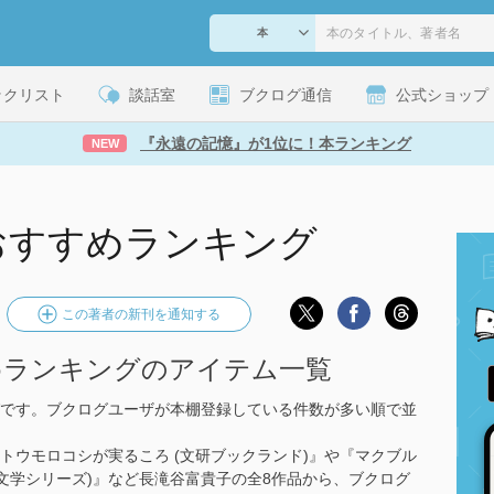
ックリスト
談話室
ブクログ通信
公式ショップ
『永遠の記憶』が1位に！本ランキング
NEW
おすすめランキング
この著者の新刊を通知する
めランキングのアイテム一覧
です。ブクログユーザが本棚登録している件数が多い順で並
トウモロコシが実るころ (文研ブックランド)』や『マクブル
文学シリーズ)』など長滝谷富貴子の全8作品から、ブクログ