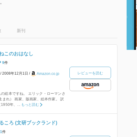
。
数
新刊
ねこのおはなし
9
件
レビューを読む
本
2008年12月1日
Amazon.co.jp
の絵本ですね。 エリック・ローマンさ
カ生まれ） 画家、版画家、絵本作家。 訳
50年、...
もっと読む
ころ (文研ブックランド)
1
件