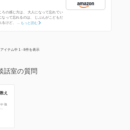
ころの感じ方は、 大人になって忘れてい
になって忘れるのは、 じぶんがこどもだ
けど、 ...
もっと読む
8アイテム中 1 - 8件を表示
談話室の質問
教え
や 強
..