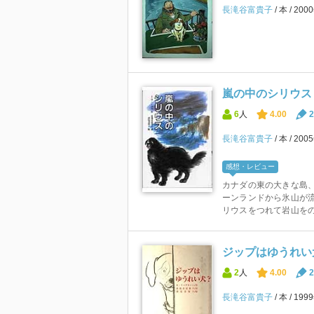
長滝谷富貴子
本
200
嵐の中のシリウス 
6
人
4.00
2
長滝谷富貴子
本
200
感想・レビュー
カナダの東の大きな島、
ーンランドから氷山が流
リウスをつれて岩山をのぼ
ジップはゆうれい犬
2
人
4.00
2
長滝谷富貴子
本
199