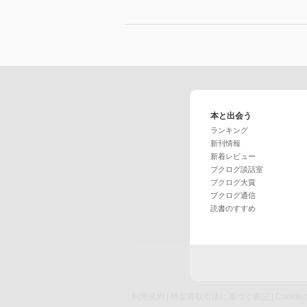
本と出会う
ランキング
新刊情報
新着レビュー
ブクログ談話室
ブクログ大賞
ブクログ通信
読書のすすめ
利用規約
|
特定商取引法に基づく表記
|
Cook