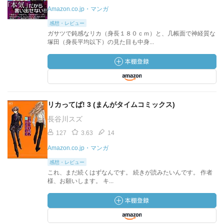
Amazon.co.jp・マンガ
感想・レビュー
ガサツで鈍感なリカ（身長１８０ｃｍ）と、几帳面で神経質な
塚田（身長平均以下）の見た目も中身...
リカってば! 3 (まんがタイムコミックス)
長谷川スズ
127
3.63
14
Amazon.co.jp・マンガ
感想・レビュー
これ、まだ続くはずなんです。 続きが読みたいんです。 作者
様、お願いします。 キ...