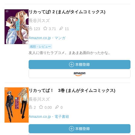
リカってば! 2 (まんがタイムコミックス)
長谷川スズ
123
3.71
11
Amazon.co.jp・マンガ
感想・レビュー
友人に借りたラブコメ。まあまあ面白かったかな。
リカってば！ 3巻 (まんがタイムコミックス)
長谷川スズ
2
0.00
0
Amazon.co.jp・電子書籍